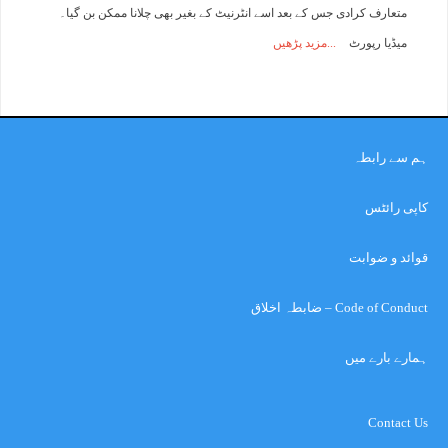
متعارف کرادی جس کے بعد اسے انٹرنیٹ کے بغیر بھی چلانا ممکن بن گیا۔
میڈیا رپورٹ
مزید پڑھیں
ہم سے رابطہ
کاپی رائٹس
قوائد و ضوابت
Code of Conduct – ضابطہ اخلاق
ہمارے بارے میں
Contact Us