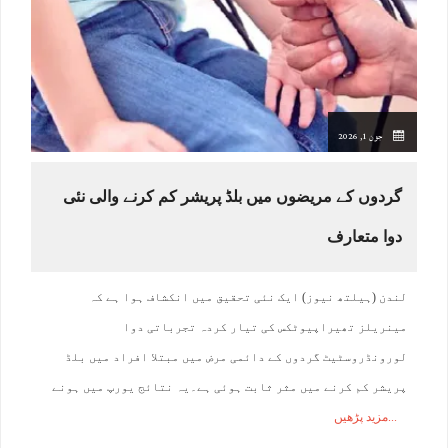
جون 1, 2026
گردوں کے مریضوں میں بلڈ پریشر کم کرنے والی نئی
دوا متعارف
لندن (ہیلتھ نیوز) ایک نئی تحقیق میں انکشاف ہوا ہے کہ
مینریلز تھیراپیوٹکس کی تیار کردہ تجرباتی دوا
لورونڈروسٹیٹ گردوں کے دائمی مرض میں مبتلا افراد میں بلڈ
پریشر کم کرنے میں مثر ثابت ہوئی ہے۔یہ نتائج یورپ میں ہونے
مزید پڑھیں