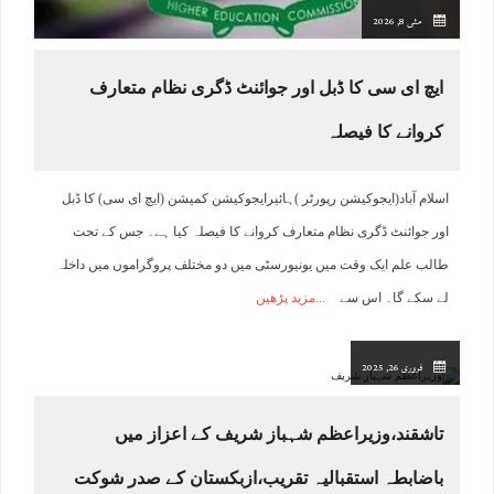
مئی 8, 2026
ایچ ای سی کا ڈبل اور جوائنٹ ڈگری نظام متعارف
کروانے کا فیصلہ
اسلام آباد(ایجوکیشن رپورٹر )ہائیرایجوکیشن کمیشن (ایچ ای سی) کا ڈبل
اور جوائنٹ ڈگری نظام متعارف کروانے کا فیصلہ کیا ہے۔ جس کے تحت
طالب علم ایک وقت میں یونیورسٹی میں دو مختلف پروگراموں میں داخلہ
لے سکے گا۔ اس سے
مزید پڑھیں
فروری 26, 2025
تاشقند،وزیراعظم شہباز شریف کے اعزاز میں
باضابطہ استقبالیہ تقریب،ازبکستان کے صدر شوکت