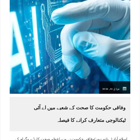
جولائ 16, 2026
وفاقی حکومت کا صحت کے شعبے میں اے آئی
ٹیکنالوجی متعارف کرانے کا فیصلہ
اسلام آباد (ہیلتھ نیوز)وفاقی حکومت نے وزیراعظم صحت کارڈ پروگرام کے