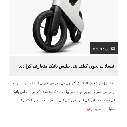
جولائ 21, 2026
ٹیسلا نے بچوں کیلئے نئی بیلنس بائیک متعارف کرا دی
نیویارک(نیوز ڈیسک)الیکٹرک گاڑیوں کی معروف کمپنی ٹیسلا نے دو سے پانچ
برس کی عمر کے بچوں کیلئے نئی بیلنس بائیک متعارف کرائی ہے، اس بائیک
کی قیمت 225 امریکی ڈالر مقرر کی گئی ہے جو عام بیلنس بائیکس کے
مقابلے
مزید پڑھیں