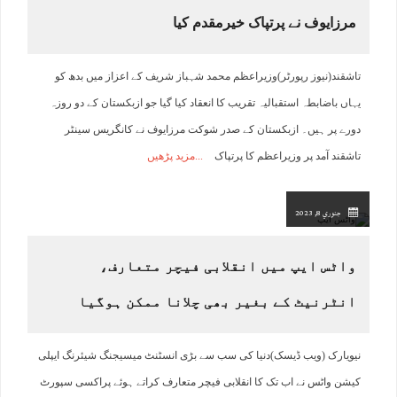
مرزایوف نے پرتپاک خیرمقدم کیا
تاشقند(نیوز رپورٹر)وزیراعظم محمد شہباز شریف کے اعزاز میں بدھ کو
یہاں باضابطہ استقبالیہ تقریب کا انعقاد کیا گیا جو ازبکستان کے دو روزہ
دورے پر ہیں۔ ازبکستان کے صدر شوکت مرزایوف نے کانگریس سینٹر
تاشقند آمد پر وزیراعظم کا پرتپاک
مزید پڑھیں
جنوري 8, 2023
واٹس ایپ میں انقلابی فیچر متعارف،
انٹرنیٹ کے بغیر بھی چلانا ممکن ہوگیا
نیویارک (ویب ڈیسک)دنیا کی سب سے بڑی انسٹنٹ میسیجنگ شیئرنگ ایپلی
کیشن واٹس نے اب تک کا انقلابی فیچر متعارف کراتے ہوئے پراکسی سپورٹ