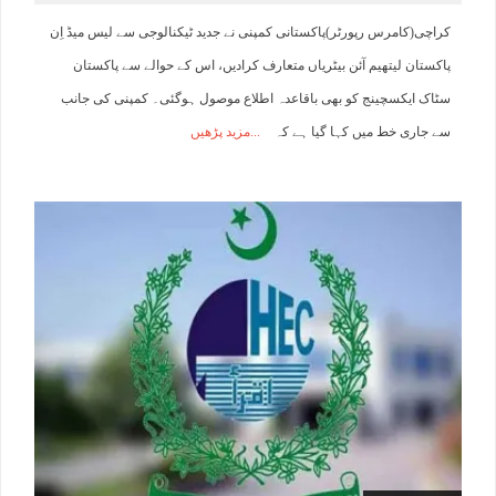
کراچی(کامرس رپورٹر)پاکستانی کمپنی نے جدید ٹیکنالوجی سے لیس میڈ اِن
پاکستان لیتھیم آئن بیٹریاں متعارف کرادیں، اس کے حوالے سے پاکستان
سٹاک ایکسچینج کو بھی باقاعدہ اطلاع موصول ہوگئی۔ کمپنی کی جانب
سے جاری خط میں کہا گیا ہے کہ
مزید پڑھیں