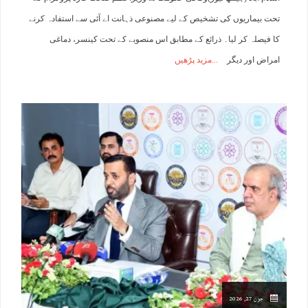
تحت بیماریوں کی تشخیص کے لیے مصنوعی ذہانت اے آئی سے استفادہ کرنے
کا فیصلہ کر لیا۔ ذرائع کے مطابق اس منصوبے کے تحت کینسر، دماغی
امراض اور دیگر
مزید پڑھیں
جون 27, 2026