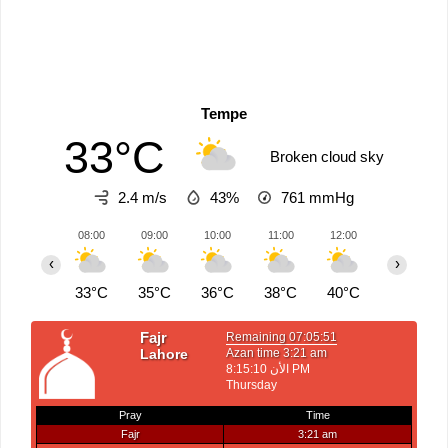
Tempe
33°C
Broken cloud sky
2.4 m/s
43%
761
mmHg
08:00
09:00
10:00
11:00
12:00
13:00
‹
›
33°C
35°C
36°C
38°C
40°C
41°C