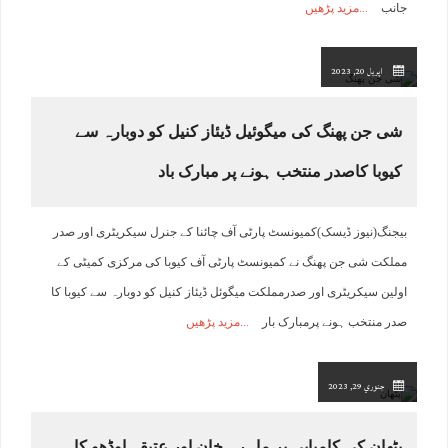
جانب
مزید پڑھیں
اپریل 20, 2023
شی جن پھنگ کی میگوئیل ڈیئاز کنیل کو دوبارہ سے
کیوبا کاصدر منتخب ہونے پر مبارک باد
بیجنگ(نیوز ڈیسک)کمیونسٹ پارٹی آف چائنا کے جنرل سیکریٹری اور صدر
مملکت شی جن پھنگ نے کمیونسٹ پارٹی آف کیوبا کی مرکزی کمیٹی کے
اولین سیکریٹری اور صدرمملکت میگوئل ڈیئاز کنیل کو دوبارہ سے کیوبا کا
صدر منتخب ہونے پرمبارک بار
مزید پڑھیں
جنوري 29, 2023
پٹھان کی کامیابی پر ماہرہ خان اور عتیقہ اوڈھو کا