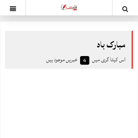
مبارک باد
اس کیٹا گری میں
خبریں موجود ہیں
6