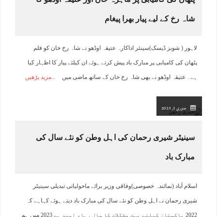
شاہ رخ کے لیے پیار بھرا پیغام
لاہور ( شوبز ڈیسک)سینئر اداکارہ عتیقہ اوڈھو نے شاہ رخ خان کو فلم
پٹھان کی کامیابی پر مبارک باد پیش کرتے ہوئے ان کیلئے پیار کا اظہار کیا
ہے۔ عتیقہ اوڈھو نے بھی شاہ رخ خان کے ساتھ ماضی میں
مزید پڑھیں
جنوري 1, 2023
سینیٹر شیری رحمان کی اہل وطن کو نئے سال کی
مبارک باد
اسلام آباد (نمائندہ خصوصی)وفاقی وزیر برائے ماحولیاتی تبدیلی سینیٹر
شیری رحمان نے اہل وطن کو نئے سال کی مبارک باد دیتے ہوئے کہاہے کہ
2022 پاکستان کیلئے بہت مشکلات کا سال رہا، امید ہے 2023 میں ہم