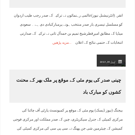
انقرہ(انٹرنیشنل نیوز)عالمی رہنمائوں نے ترکیہ کے صدر رجب طیب اردوان
کو مسلسل تیسری بار صدر منتخب ہونے پرمبارکبادی دی ہے ۔ سعودی
میڈیا کے مطابق امیرِقطرشیخ تمیم بن حمدآل ثانی نے ترکیہ کے صدارتی
انتخابات کے حتمی نتائج کے اعلان
مزید پڑھیں
اپریل 30, 2023
چینی صدر کی یوم مئی کے موقع پر ملک بھر کے محنت
کشوں کو مبارک باد
بیجنگ (نیوز ڈیسک) یوم مئی کے موقع پر کمیونسٹ پارٹی آف چائنا کی
مرکزی کمیٹی کے جنرل سیکریٹری، چین کے صدر مملکت اور مرکزی فوجی
کمیشن کے چیئرمین شی جن پھنگ نے سی پی سی کی مرکزی کمیٹی کی