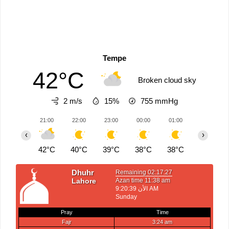
Tempe
42°C
Broken cloud sky
2 m/s
15%
755
mmHg
21:00
22:00
23:00
00:00
01:00
02:00
‹
›
42°C
40°C
39°C
38°C
38°C
36°C