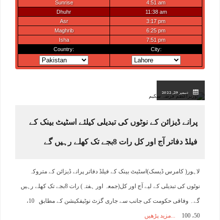
دسمبر 29, 2022
پرانے ڈیزائن کے نوٹوں کی تبدیلی کیلئے اسٹیٹ بینک کے
فیلڈ دفاتر آج اور کل رات 8بجے تک کھلے رہیں گے
لاہور( کامرس ڈیسک)اسٹیٹ بینک کے فیلڈ دفاتر پرانے ڈیزائن کے متروکہ
نوٹوں کی تبدیلی کے لیے آج اور کل(جمعہ اور ہفتہ) رات 8بجے تک کھلے رہیں
گے۔ وفاقی حکومت کی جانب سے جاری گزٹ نوٹیفکیشن کے مطابق 10،
50، 100
مزید پڑھیں