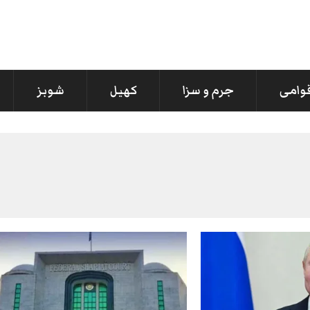
قوامی
جرم و سزا
کھیل
شوبز