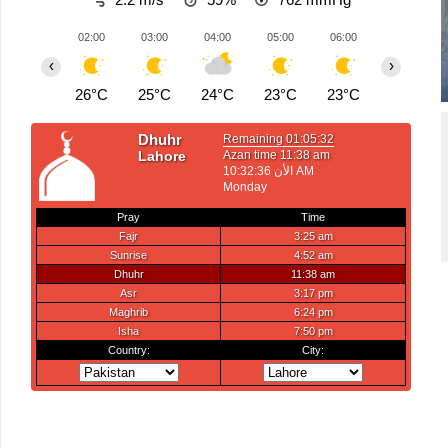
02:00
03:00
04:00
05:00
06:00
07:00
‹
›
26°C
25°C
24°C
23°C
23°C
23°C