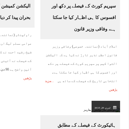
سپریم کورٹ کے فیصلے پر دکھ اور
الیکشن کمیشن کے
افسوس کا ہی اظہار کیا جا سکتا
بحران پیدا کر دی
ہے، وفاقی وزیر قانون
راولپنڈی (نمائندہ 
عوامی مسلم لیگ اور
اسلام آباد (نمائندہ خصوصی) وفاقی وزیر
شیخ رشید احمد نے ک
قانون اعظم نذیر تارڑ نے کہا ہے کہ الیکشن
کے فیصلے نے آئینی 
التوا کیس پر سپریم کورٹ کے فیصلے پر دکھ
آئین واضح ہے 90 دن کے اندر الیکشن
اور افسوس کا ہی اظہار کیا جا سکتا ہے،
پڑھیں
انتخابی تاریخ کے فیصلے کے ساتھ ہی
مزید
پڑھیں
فروری 20, 2023
ہائیکورٹ کے فیصلے کے مطابق