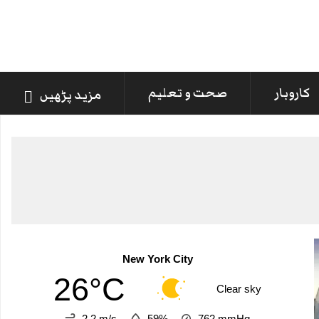
کاروبار
صحت و تعلیم
مزید پڑھیں
New York City
26°C
Clear sky
2.2 m/s
59%
762
mmHg