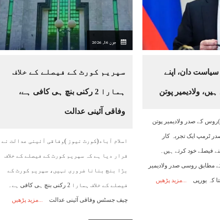
08:00
09:00
10:00
11:00
12:00
13:00
14:00
جون 16, 2026
25°C
27°C
29°C
30°C
31°C
32°C
33°C
سیاست دان، اپنے
سپریم کورٹ کے فیصلے کے خلاف
یں، ولادیمیر پوتن
ہمارا 2 رکنی بنچ ہی کافی ہے،
وفاقی آئینی عدالت
)روس کے صدر ولادیمیر پوتن
در ٹرمپ ایک تجربہ کار
اسلام آباد(کورٹ نیوز )وفاقی آئینی عدالت نے
نے فیصلے خود کرتے ہیں۔
قرار دیا ہے کہ سپریم کورٹ کے فیصلے کے خلاف
ے مطابق روسی صدر ولادیمیر
بڑا بنچ بنانا ضروری نہیں، سپریم کورٹ کے
تا کہ یورپی
مزید پڑھیں
فیصلے کے خلاف ہمارا 2 رکنی بنچ ہی کافی ہے۔
چیف جسٹس وفاقی آئینی عدالت
مزید پڑھیں