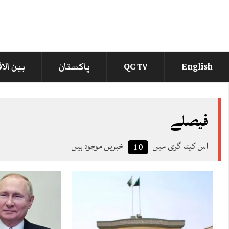
English
QC TV
پاکستان
بین الا
فیصلے
اس کیٹا گری میں
خبریں موجود ہیں
10