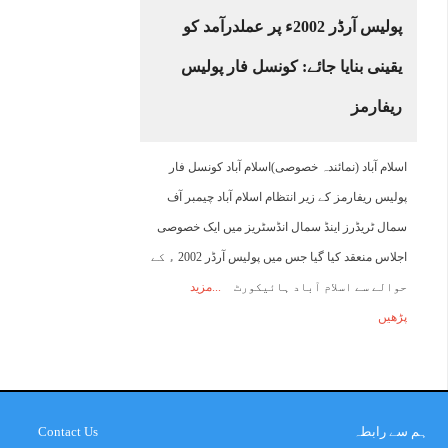
پولیس آرڈر 2002ء پر عملدرآمد کو
یقینی بنایا جائے: کونسل فار پولیس
ریفارمز
اسلام آباد (نمائندہ خصوصی)اسلام آباد کونسل فار
پولیس ریفارمز کے زیر انتظام اسلام آباد چیمبر آف
سمال ٹریڈرز اینڈ سمال انڈسٹریز میں ایک خصوصی
اجلاس منعقد کیا گیا جس میں پولیس آرڈر 2002 ء کے
حوالے سے اسلام آباد ہائیکورٹ
مزید
پڑھیں
ہم سے رابطہ
Contact Us