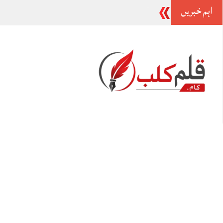
اہم خبریں
وزیراعظم ش
-