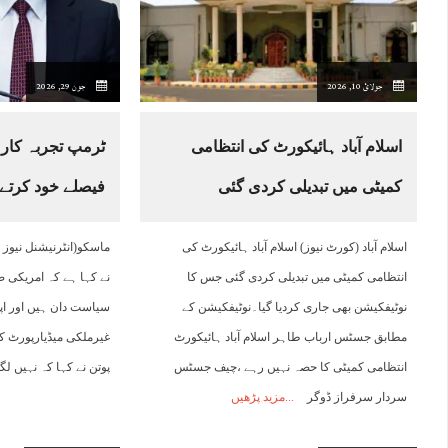
15:00
16:00
17:00
18:00
19:00
20:00
21:00
2
جولائ 10, 2026
جون 29, 2026
33°C
32°C
31°C
31°C
25°C
25°C
25°C
2
اسلام آباد ہائیکورٹ کی انتظامی
ٹرمپ تجربہ کار 
کمیٹی میں تبدیلی کردی گئی
فیصلے خود کرتے ہ
اسلام آباد (کورٹ نیوز) اسلام آباد ہائیکورٹ کی
ماسکو(انٹرنیشنل نیوز 
انتظامی کمیٹی میں تبدیلی کردی گئی جس کا
نے کہا ہے کہ امریکی ص
نوٹیفکیشن بھی جاری کردیا گیا۔نوٹیفکیشن کے
سیاست دان ہیں اور اپ
مطابق جسٹس ارباب طاہر اسلام آباد ہائیکورٹ
غیرملکی میڈیارپورٹ ک
انتظامی کمیٹی کا حصہ نہیں رہے ،چیف جسٹس
پوتن نے کہا کہ نہیں لگ
سردار سرفراز ڈوگر
مزید پڑھیں