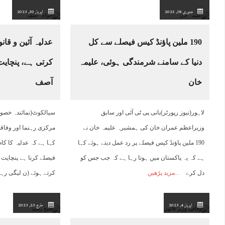
جنوري 18, 2025
اپریل 30, 2023
190 ملین پاﺅنڈ کیس فیصلے سے کل
عدلیہ آئین و قا
دنیا کے سامنے شرمندگی ہوئی، علیمہ
کرتی ہے، پنچایت
خان
آصف
لاہور(نیوز رپورٹر)بانی پی ٹی آئی اور سابق
سیالکوٹ(نمائندہ خصو
وزیراعظم عمران خان کی ہمشیرہ علیمہ خان نے
مرکزی رہنما اور وفاق
190 ملین پاﺅنڈ کیس فیصلے پر رد عمل دیتے ہوئے کہا
کہا ہے کہ عدلیہ کا کام
ہے کہ یہ پاکستان میں ہوتا رہا ہے کہ جب جس کو
فیصلے کرنا ہے پنچایت ل
دل کرے
مزید پڑھیں
کرتے ہوئے (ن لیگی رہ
اپریل 4, 2023
مارچ 23, 2023