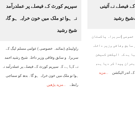
 فیصلے نے آئینی
سپریم کورٹ کے فیصلے پر عملدرآمد
ا،شیخ رشید
نہ ہوا تو ملک میں خون خرابہ ہو گا،
شیخ رشید
خصوصی ) سربراہ پاکستان
 سابق وفاقی وزیر داخلہ
راولپنڈی (نمائندہ خصوصی ) عوامی مسلم لیگ کے
ہا ہے کہ الیکشن کمیشن
سربراہ و سابق وفاقی وزیر داخلہ شیخ رشید احمد
بحران پیدا کر دیا ہے،
نے کہا ہے کہ سپریم کورٹ کے فیصلے پر عملدرآمد نہ
مزید
ہوا تو ملک میں خون خرابہ ہو گا۔ بدھ کو سماجی
رابطے
مزید پڑھیں