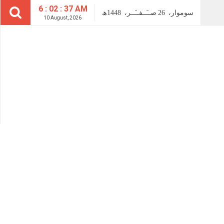
6 : 02 : 37 AM
سوموار،
26
صــَــفــَــر،
1448ھ
10 August, 2026