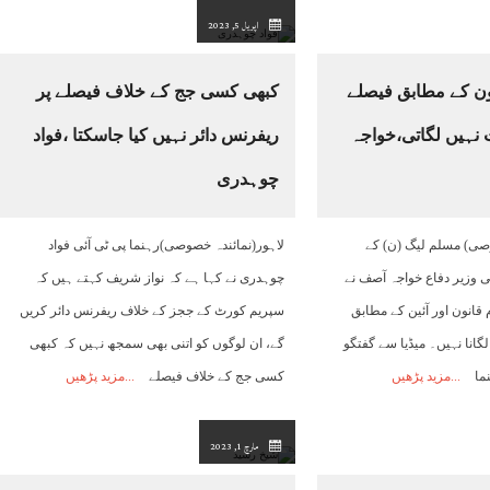
اپریل 5, 2023
نون کے مطابق فیصلے
کبھی کسی جج کے خلاف فیصلے پر
 نہیں لگاتی،خواجہ
ریفرنس دائر نہیں کیا جاسکتا ،فواد
چوہدری
صی) مسلم لیگ (ن) کے
لاہور(نمائندہ خصوصی)رہنما پی ٹی آئی فواد
ی وزیر دفاع خواجہ آصف نے
چوہدری نے کہا ہے کہ نواز شریف کہتے ہیں کہ
 قانون اور آئین کے مطابق
سپریم کورٹ کے ججز کے خلاف ریفرنس دائر کریں
گانا نہیں۔ میڈیا سے گفتگو
گے، ان لوگوں کو اتنی بھی سمجھ نہیں کہ کبھی
نما
مزید پڑھیں
کسی جج کے خلاف فیصلے
مزید پڑھیں
مارچ 1, 2023