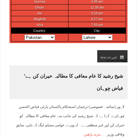
اکتوبر 23, 2023
شیخ رشید کا عام معافی کا مطالبہ حیران کن ہے’
فیاض چوہان
لاہور (نمائندہ خصوصی) ترجمان استحکامِ پاکستان پارٹی فیاض الحسن
چوہان نے کہا ہے کہ شیخ رشید کی جانب سے عام معافی کا مطالبہ کو
حیران کن اور غیر منطقی ہے۔ انہوں نے عوامی مسلم لیگ کے بانی، سابق
وفاقی وزیر
مزید پڑھیں