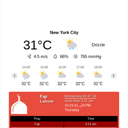
New York City
31°C
Drizzle
4.5 m/s
66%
765
mmHg
14:00
15:00
16:00
17:00
18:00
19:00
‹
›
31°C
31°C
32°C
32°C
31°C
31°C