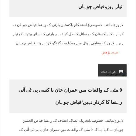
تیار ہیں،فیاض چوہان
لاہور (نمائندہ خصوصی) استحکام پاکستان پارٹی کے رہنما فیاض چوہان نے
کہا ہے کہ پاکستان کے مسائل کے حل کیلئے ہر پارٹی کے ساتھ بیٹھنے کو تیار
ہیں۔ لاہور کے مقامی ہوٹل میں میڈیا سے گفتگو کرتے ہوئے فیاض چوہان
مزید پڑھیں
مئی 14, 2023
9 مئی کے واقعات میں عمران خان یا کسی پی ٹی آئی
رہنما کا کردار نہیں’فیاض چوہان
لاہور(نمائندہ خصوصی)تحریک انصاف انصاف کے رہنما فیاض الحسن
چوہان نے کہا ہے کہ 9 مئی کے واقعات میں عمران خان یا پی ٹی آئی کے