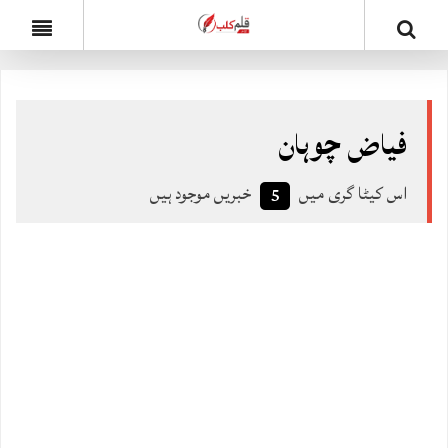
فیاض چوہان
اس کیٹا گری میں
خبریں موجود ہیں
5