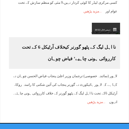
کسی مرکزی لیڈر کا کوئی کردار نہیں،9 مئی کو منظم سازش کے تحت
عوام اور
مزید پڑھیں
دسمبر 24, 2022
نا اہل لیگ کے پٹھو گورنر کیخلاف آرٹیکل 6 کے تحت
کارروائی ہونی چاہیے’ فیاض چوہان
لاہور (نمائندہ خصوصی) ترجمان وزیر اعلیٰ پنجاب فیاض الحسن چوہان نے
کہا ہے کہ لاہور ہائیکورٹ نے گورنر پنجاب کی آئین شکنی کا راستہ روکا،
آرٹیکل 6کے تحت نا اہل لیگ کے پٹھو گورنر کے خلاف کارروائی ہونی چاہئے۔
انہوں
مزید پڑھیں