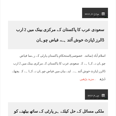
جولائ 11, 2023
سعودی عرب کا پاکستان کے مرکزی بینک میں 2 ارب
ڈالرز ڈپازٹ خوش آئند ہے، فیاض چوہان
اسلام آباد (نمائندہ خصوصی)استحکامِ پاکستان پارٹی کے رہنما فیاض
چوہان نے کہا ہے کہ سعودی عرب کا پاکستان کے مرکزی بینک میں 2 ارب
ڈالرز ڈپازٹ خوش آئند ہے۔ اپنے بیان میں فیاض چوہان نے کہا ہے کہ پچھلے
ڈیڑھ
مزید پڑھیں
جون 9, 2023
ملکی مسائل کے حل کیلئے ہر پارٹی کے ساتھ بیٹھنے کو