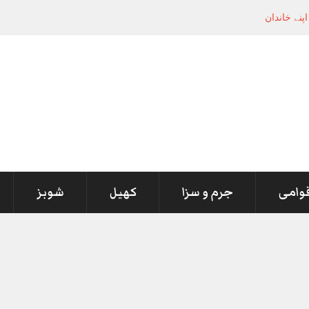
کے اپنے خاندان کے درمیان ہے،
-
قوامی
جرم و سزا
کھیل
شوبز