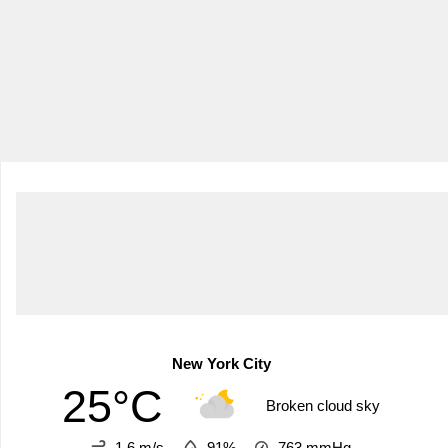
New York City
25°C
Broken cloud sky
1.6 m/s
91%
763
mmHg