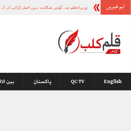
اہم خبریں
وزیراعظم سے کوئی شکایت نہیں اصل لڑائی ان 
English
QC TV
پاکستان
بین الا