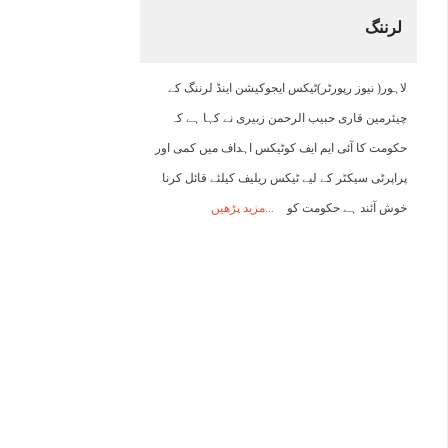
لرننگ
14:00
15:00
16:00
17:00
18:00
19:00
20:00
2
لاہور( نیوز رپورٹر)ٹیکس ایجوکیشن اینڈ لرننگ کے
32°C
32°C
33°C
33°C
28°C
26°C
25°C
2
چیئرمین قاری حبیب الرحمن زبیری نے کہا ہے کہ
حکومت کا آئی ایم ایف کوٹیکس اہداف میں کمی اور
پراپرٹی سیکٹر کے لیے ٹیکس ریلیف کیلئے قائل کرنا
خوش آئند ہے حکومت کو
مزید پڑھیں