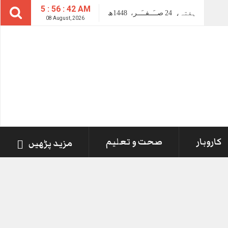
5 : 56 : 43 AM
ہفتہ،
24
صــَــفــَــر،
1448ھ
08 August, 2026
کاروبار
صحت و تعلیم
مزید پڑھیں