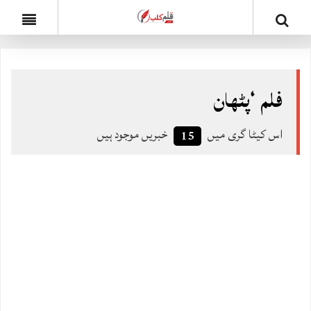
فلم ‘پٹھان
اس کیٹا گری میں
خبریں موجود ہیں
15