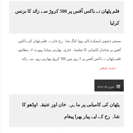
فلم پٹھان نے باکس آفس پر 500 کروڑ سے زائد کا بزنس
کرلیا
ممبئی (شوبز ڈیسک) بالی ووڈ کنگ شاہ رخ خان نے فلم پٹھان کی باکس
آفس پر شاندار کامیابی کا سلسلہ جاری۔بھارتی میڈیا رپورٹ کے مطابق،
فلم پٹھان نے باکس آفس پر 5 روز میں 500 کروڑ بھارتی روپے سے زائد
مزید پڑھیں
جنوري 29, 2023
پٹھان کی کامیابی پر ماہرہ خان اور عتیقہ اوڈھو کا
شاہ رخ کے لیے پیار بھرا پیغام