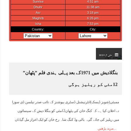
مئی 7, 2023
بنگلادیش میں 1971کے بعد پہلی ہندی فلم ”پٹھان”
12مئی کو ریلیز ہوگی
ممبئی(شوبز ڈیسک)انٹرنیشنل ڈسٹری بیوشنز کے نائب صدر نیلسن ڈی سوزا
نے اعلان کیا ہے کہ کنگ خان کی پٹھان12مئی کو بنگلا دیش کے سینمائوں
میں ریلیز کی جائے گی۔ بالی وڈ کنگ شاہ رخ خان کو ایک اعزاز مل گیا،ان
مزید پڑھیں