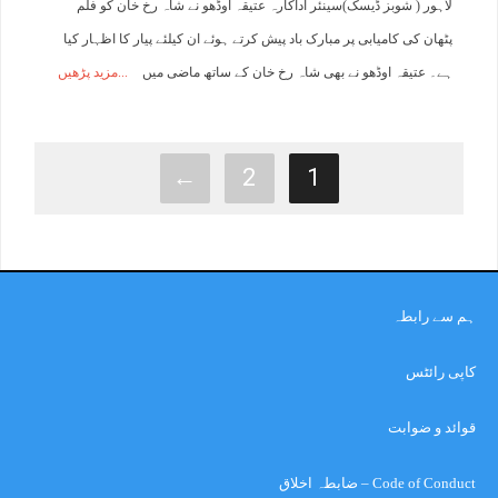
لاہور ( شوبز ڈیسک)سینئر اداکارہ عتیقہ اوڈھو نے شاہ رخ خان کو فلم
پٹھان کی کامیابی پر مبارک باد پیش کرتے ہوئے ان کیلئے پیار کا اظہار کیا
ہے۔ عتیقہ اوڈھو نے بھی شاہ رخ خان کے ساتھ ماضی میں
مزید پڑھیں
←
2
1
ہم سے رابطہ
کاپی رائٹس
قوائد و ضوابت
Code of Conduct – ضابطہ اخلاق