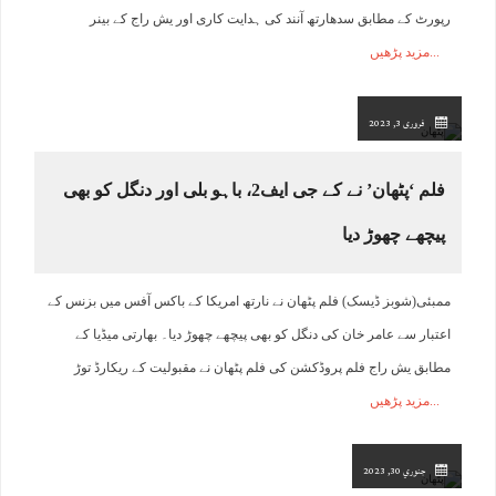
رپورٹ کے مطابق سدھارتھ آنند کی ہدایت کاری اور یش راج کے بینر
مزید پڑھیں
فروری 3, 2023
فلم ‘پٹھان’ نے کے جی ایف2، باہو بلی اور دنگل کو بھی
پیچھے چھوڑ دیا
ممبئی(شوبز ڈیسک) فلم پٹھان نے نارتھ امریکا کے باکس آفس میں بزنس کے
اعتبار سے عامر خان کی دنگل کو بھی پیچھے چھوڑ دیا۔ بھارتی میڈیا کے
مطابق یش راج فلم پروڈکشن کی فلم پٹھان نے مقبولیت کے ریکارڈ توڑ
مزید پڑھیں
جنوري 30, 2023