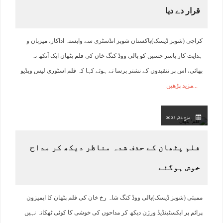
قرار دے دیا
کراچی (شوبز ڈیسک)پاکستان شوبز انڈسٹری سے وابستہ اداکار، میزبان و
ہدایت کار یاسر حسین کو بالی ووڈ کنگ خان کی فلم پٹھان ایک آنکھ نہ
بھائی، اس پر تنقیدوں کے نشتر برسا تے ہوئے کہا کہ فلم اسٹوری لیس ویڈیو
مزید پڑھیں
مارچ 24, 2023
فلم پٹھان کے حذف شدہ مناظر دیکھ کر مداح
خوش ہوگئے
ممبئی (شوبز ڈیسک)بالی ووڈ کنگ شاہ رخ خان کی فلم پٹھان کا ایمیزون
پرائم پر ایکسٹینڈیڈ ورژن دیکھ کر مداحوں کی خوشی کا کوئی ٹھکانہ نہیں