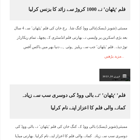
فلم ‘پٹھان’ نے 1000 کروڑ سے زائد کا بزنس کرلیا
ممبئی (شوبز ڈیسک)بالی ووڈ کنگ شاہ رخ خان کی فلم ‘پٹھان’ سے 4 سال
بعد بڑی اسکرین پر واپسی نے بھارتی فلم انڈسٹری کے پچھلے تمام ریکارڈز
توڑ دیئے۔فلم ‘پٹھان’ جب سے ریلیز ہوئی ہے دنیا بھر میں باکس آفس
مزید پڑھیں
فروری 10, 2023
فلم’ ‘پٹھان’ ‘نے بالی ووڈ کی دوسری سب سے زیادہ
کمانے والی فلم کا اعزاز اپنے نام کرلیا
ممبئی(شوبز ڈیسک) بالی ووڈ کے کنگ خان کی فلم ‘پٹھان’ نے بالی ووڈ کی
دوسری سب سے زیادہ کمانے والی فلم کا اعزاز اپنے نام کرلیا۔بھارتی میڈیا