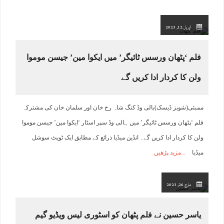
اپریل 12, 2023
فلم ‘پٹھان ورسس ٹائیگر’ میں ایکوا مین’ جیسن موموا
ولن کا کردار ادا کریں گے
ممبئی(شوبز ڈیسک)بالی وڈ کنگ شاہ رخ خان اور سلمان خان کی مشترکہ
فلم ‘پٹھان ورسس ٹائیگر’ میں ہالی وڈ سپر اسٹار ‘ایکوا مین’ جیسن موموا
ولن کا کردار ادا کریں گے۔ انڈین میڈیا ذرائع کے مطابق ایک ٹویٹ سوشل
میڈیا
مزید پڑھیں
مارچ 26, 2023
یاسر حسین نے فلم پٹھان کو اسٹوری لیس ویڈیو گیم