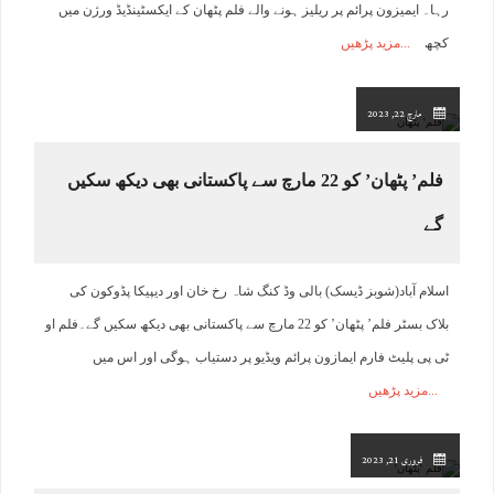
رہا۔ ایمیزون پرائم پر ریلیز ہونے والے فلم پٹھان کے ایکسٹینڈیڈ ورژن میں
کچھ
مزید پڑھیں
مارچ 22, 2023
فلم’ پٹھان’ کو 22 مارچ سے پاکستانی بھی دیکھ سکیں
گے
اسلام آباد(شوبز ڈیسک) بالی وڈ کنگ شاہ رخ خان اور دیپیکا پڈوکون کی
بلاک بسٹر فلم’ پٹھان’ کو 22 مارچ سے پاکستانی بھی دیکھ سکیں گے۔فلم او
ٹی پی پلیٹ فارم ایمازون پرائم ویڈیو پر دستیاب ہوگی اور اس میں
مزید پڑھیں
فروری 21, 2023