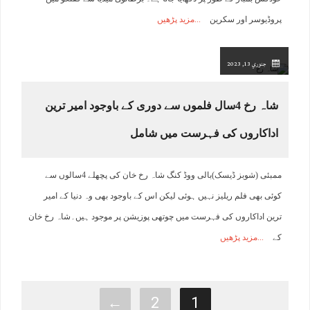
پروڈیوسر اور سکرین
مزید پڑھیں
جنوري 13, 2023
شاہ رخ 4سال فلموں سے دوری کے باوجود امیر ترین
اداکاروں کی فہرست میں شامل
ممبئی (شوبز ڈیسک)بالی ووڈ کنگ شاہ رخ خان کی پچھلے 4سالوں سے
کوئی بھی فلم ریلیز نہیں ہوئی لیکن اس کے باوجود بھی وہ دنیا کے امیر
ترین اداکاروں کی فہرست میں چوتھی پوزیشن پر موجود ہیں۔شاہ رخ خان
کے
مزید پڑھیں
←
2
1