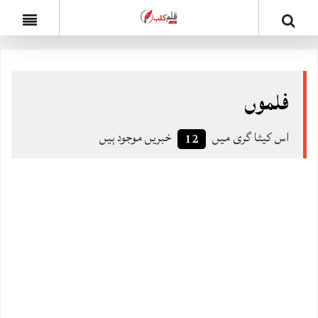
فلموں
اس کیٹا گری میں
خبریں موجود ہیں
12