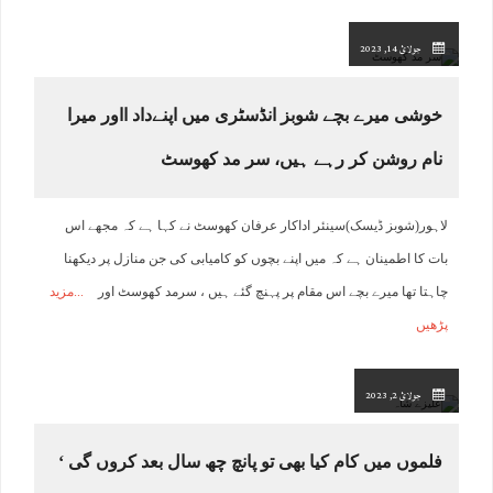
جولائ 14, 2023
خوشی میرے بچے شوبز انڈسٹری میں اپنےداد ااور میرا
نام روشن کر رہے ہیں، سر مد کھوسٹ
لاہور(شوبز ڈیسک)سینئر اداکار عرفان کھوسٹ نے کہا ہے کہ مجھے اس
بات کا اطمینان ہے کہ میں اپنے بچوں کو کامیابی کی جن منازل پر دیکھنا
چاہتا تھا میرے بچے اس مقام پر پہنچ گئے ہیں ، سرمد کھوسٹ اور
مزید
پڑھیں
جولائ 2, 2023
فلموں میں کام کیا بھی تو پانچ چھ سال بعد کروں گی ‘