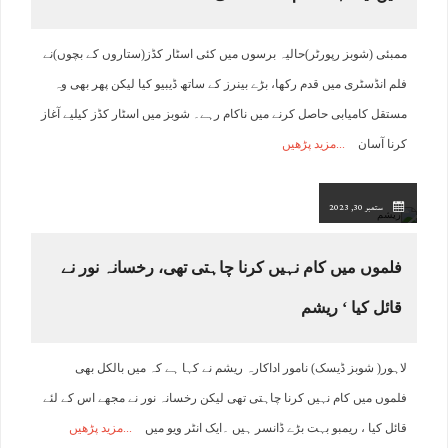
ممبئی (شوبز رپورٹر)حالیہ برسوں میں کئی اسٹار کڈز(ستاروں کے بچوں)نے
فلم انڈسٹری میں قدم رکھا، بڑے بینرز کے ساتھ ڈیبیو کیا لیکن پھر بھی وہ
مستقل کامیابی حاصل کرنے میں ناکام رہے۔ شوبز میں اسٹار کڈز کیلیے آغاز
کرنا آسان
مزید پڑھیں
ستمبر 30, 2023
فلموں میں کام نہیں کرنا چاہتی تھی، رخسانہ نور نے
قائل کیا ‘ ریشم
لاہور( شوبز ڈیسک) نامور اداکارہ ریشم نے کہا ہے کہ میں بالکل بھی
فلموں میں کام نہیں کرنا چاہتی تھی لیکن رخسانہ نور نے مجھے اس کے لئے
قائل کیا ، ریمبو بہت بڑے ڈانسر ہیں ۔ایک انٹر ویو میں
مزید پڑھیں