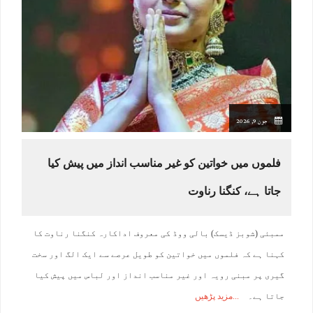
جون 9, 2026
فلموں میں خواتین کو غیر مناسب انداز میں پیش کیا
جاتا ہے، کنگنا رناوت
ممبئی (شوبز ڈیسک) بالی ووڈ کی معروف اداکارہ کنگنا رناوت کا
کہنا ہے کہ فلموں میں خواتین کو طویل عرصے سے ایک الگ اور سخت
گیری پر مبنی رویہ اور غیر مناسب انداز اور لباس میں پیش کیا
جاتا ہے۔
مزید پڑھیں