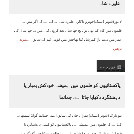
علیزے شاہ
لاہور(شوبز ڈیسک)خوبرواداکارہ علیزے شاہ نے کہا ہے کہ اگر میں نے
فلموں میں کام کیا بھی تو پانچ چھ سال بعد کروں گی ،میں نے چھ سال کی
عمر میں بہت بڑا کمرشل کیا تھاجس میں قومی ٹیم کے سابق
مزید
پڑھیں
فروری 7, 2023
پاکستانیوں کو فلموں میں ہمیشہ خودکش بمبار یا
دہشتگرد دکھایا جاتا ہے، جمائما
نیو یارک (شوبز ڈیسک)عمران خان کی سابق اہلیہ جمائما گولڈ اسمتھ نے
کہا ہے کہ فلموں میں ہمیشہ ہی پاکستانیوں کو کسی دہشتگرد یا
خودکش بمبار کے طور پر دکھایا جاتا ہے۔ برطانوی میڈیا سے گفتگو میں