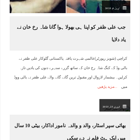
اپریل 6, 2025
جب علی ظفر کو اپنا ہی بھولا ہوا گانا شاہ رخ خان نے
یاد دلایا
کراچی (شوبز رپورٹر)عالمی شہرت یافتہ پاکستانی گلوکار علی ظفر نے
بالی وڈ کے کنگ شاہ رخ خان کے ساتھ گزرے سنہرے دنوں کی یادیں تازہ
کرلیں۔ بیشمار لازوال اور مقبول ترین گانے گانے والے علی ظفر نے بالی ووڈ
میں
مزید پڑھیں
فروری 23, 2025
بھائی سپر اسٹار، والد و والدہ نامور اداکار، بیٹی 10 سال
میں ایک ہٹ فلم نہ دے سکی