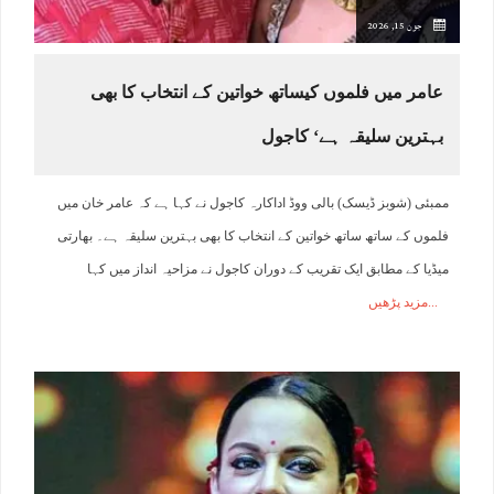
جون 15, 2026
عامر میں فلموں کیساتھ خواتین کے انتخاب کا بھی
بہترین سلیقہ ہے‘ کاجول
ممبئی (شوبز ڈیسک) بالی ووڈ اداکارہ کاجول نے کہا ہے کہ عامر خان میں
فلموں کے ساتھ ساتھ خواتین کے انتخاب کا بھی بہترین سلیقہ ہے۔ بھارتی
میڈیا کے مطابق ایک تقریب کے دوران کاجول نے مزاحیہ انداز میں کہا
مزید پڑھیں