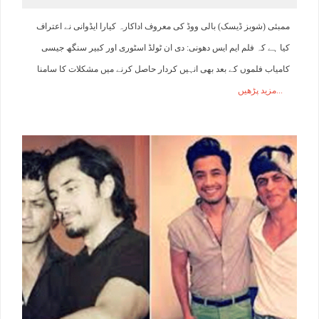
ممبئی (شوبز ڈیسک) بالی ووڈ کی معروف اداکارہ کیارا ایڈوانی نے اعتراف
کیا ہے کہ فلم ایم ایس دھونی: دی ان ٹولڈ اسٹوری اور کبیر سنگھ جیسی
کامیاب فلموں کے بعد بھی انہیں کردار حاصل کرنے میں مشکلات کا سامنا
مزید پڑھیں