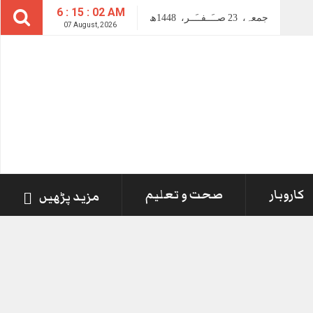
6 : 15 : 02 AM
جمعہ،
23
صــَــفــَــر،
1448ھ
07 August, 2026
کاروبار
صحت و تعلیم
مزید پڑھیں