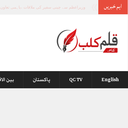
اہم خبریں
-
English
QC TV
پاکستان
بین الا