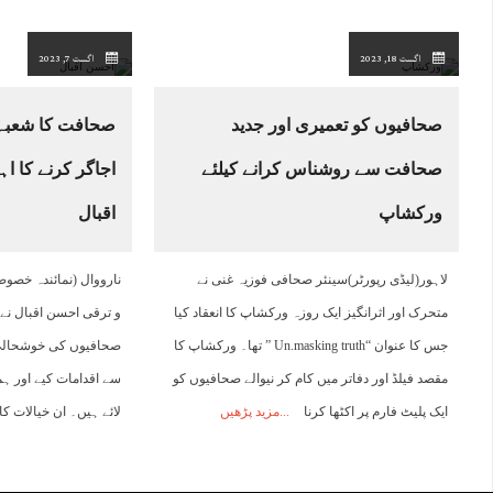
اگست 18, 2023
اگست 7, 2023
صحافیوں کو تعمیری اور جدید
صحافت کا شعبہ
صحافت سے روشناس کرانے کیلئے
اجاگر کرنے کا ا
ورکشاپ
اقبال
لاہور(لیڈی رپورٹر)سینئر صحافی فوزیہ غنی نے
نارووال (نمائندہ خصو
متحرک اور اثرانگیز ایک روزہ ورکشاپ کا انعقاد کیا
و ترقی احسن اقبال نے
جس کا عنوان “Un.masking truth ” تھا۔ ورکشاپ کا
صحافیوں کی خوشحالی ا
مقصد فیلڈ اور دفاتر میں کام کر نیوالے صحافیوں کو
سے اقدامات کیے اور ہ
ایک پلیٹ فارم پر اکٹھا کرنا
مزید پڑھیں
لائے ہیں۔ ان خیالات ک