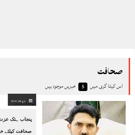
صحافت
اس کیٹا گری میں
خبریں موجود ہیں
5
مارچ 28, 2025
پنجاب ہتک عزت 
صحافت کیلئے خط