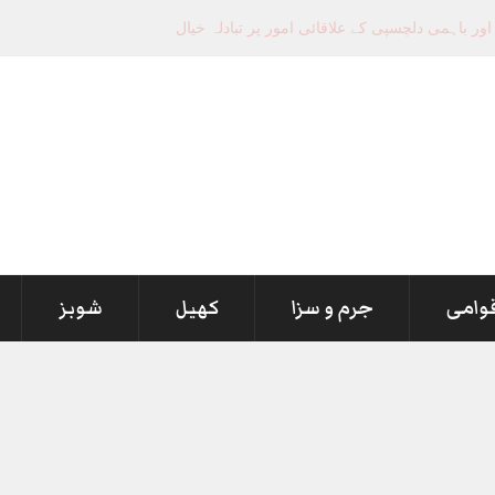
قوامی
جرم و سزا
کھیل
شوبز