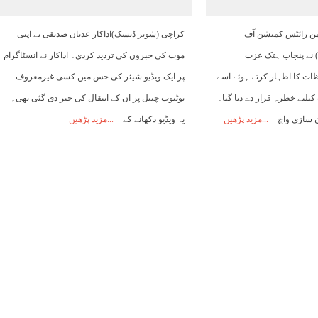
08:00
09:00
10:00
11:00
12:00
13:00
14:00
یومن رائٹس کمیشن آف
کراچی (شوبز ڈیسک)اداکار عدنان صدیقی نے اپنی
) نے پنجاب ہتک عزت
موت کی خبروں کی تردید کردی۔ اداکار نے انسٹاگرام
26°C
27°C
29°C
30°C
30°C
31°C
31°C
د تحفظات کا اظہار کرتے ہوئے اسے
پر ایک ویڈیو شیئر کی جس میں کسی غیرمعروف
یلیے خطرہ قرار دے دیا گیا۔
یوٹیوب چینل پر ان کے انتقال کی خبر دی گئی تھی۔
ن سازی واچ
مزید پڑھیں
یہ ویڈیو دکھانے کے
مزید پڑھیں