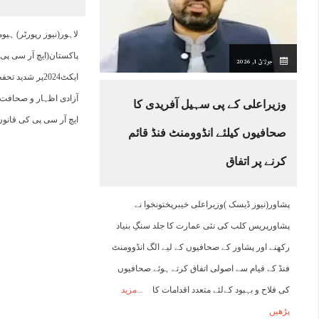
15:00
16:00
17:00
18:00
19:00
20:00
21:00
2
لاہور(نیوز رپورٹر) ہ
پاکستان(ایچ آر سی پی
جولائ 1, 2026
30°C
28°C
27°C
27°C
26°C
25°C
25°C
2
ایکٹ2024پر شدی
آزادی اظہار و صحافت ک
وزیراعلی کے پی سہیل آفریدی کا
ایچ آر سی پی کی قانو
صحافیوں کیلئے انڈوومنٹ فنڈ قائم
کرنے پر اتفاق
پشاور(نیوز ڈیسک )وزیراعلی خیبرپختونخوا نے
پشاورپریس کلب کی نئی عمارت کا جلد سنگِ بنیاد
رکھنے اور پشاور کے صحافیوں کے لیے الگ انڈوومنٹ
فنڈ کے قیام سے اصولی اتفاق کرتے ہوئے صحافیوں
کی فلاح و بہبود کےلئے متعدد اقدامات کا
مزید
پڑھیں