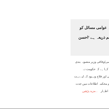
 عوامی مسائل کو
ہم ذریعہ ہے ‘احسن
صی)وفاقی وزیر منصوبہ بندی
 کہا ہے کہ حکومت نے
ور فلاح وبہبود کے لیے بہت
م محکمہ اطلاعات میں جدت
ا اظہار
مزید پڑھیں