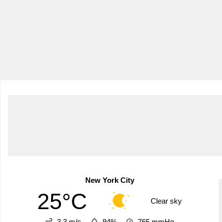
New York City
25°C
Clear sky
3.3 m/s
94%
765
mmHg