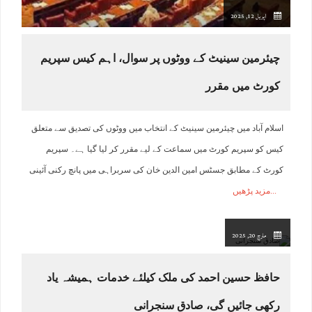
اپریل 12, 2025
چیئرمین سینیٹ کے ووٹوں پر سوال، اہم کیس سپریم
کورٹ میں مقرر
اسلام آباد میں چیئرمین سینیٹ کے انتخاب میں ووٹوں کی تصدیق سے متعلق
کیس کو سپریم کورٹ میں سماعت کے لیے مقرر کر لیا گیا ہے۔ سپریم
کورٹ کے مطابق جسٹس امین الدین خان کی سربراہی میں پانچ رکنی آئینی
مزید پڑھیں
مارچ 20, 2025
حافظ حسین احمد کی ملک کیلئے خدمات ہمیشہ یاد
رکھی جائیں گی، صادق سنجرانی