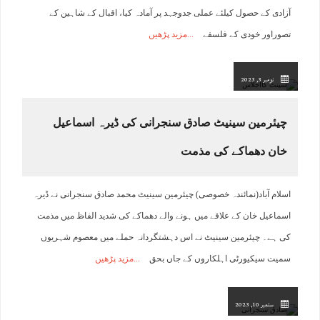
آزادی کے حصول کیلئے عملی جدوجہد پر آمادہ کیا، اقبال کے شاہین کے
تصوراور خودی کے فلسفے
مزید پڑھیں
نومبر 3, 2023
چیئرمین سینیٹ صادق سنجرانی کی ڈیرہ اسماعیل
خان دھماکے کی مذمت
اسلام آباد(نمائندہ خصوصی) چیئرمین سینیٹ محمد صادق سنجرانی نے ڈیرہ
اسماعیل خان کے علاقے میں ہونے والے دھماکے کی شدید الفاظ میں مذمت
کی ہے۔ چیئرمین سینیٹ نے اس دہشتگردانہ حملے میں معصوم شہریوں
سمیت سیکیورٹی اہلکاروں کے جاں بحق
مزید پڑھیں
ستمبر 10, 2023