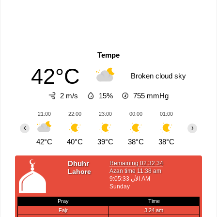
Tempe
42°C
Broken cloud sky
2 m/s
15%
755
mmHg
21:00
22:00
23:00
00:00
01:00
02:00
‹
›
42°C
40°C
39°C
38°C
38°C
36°C