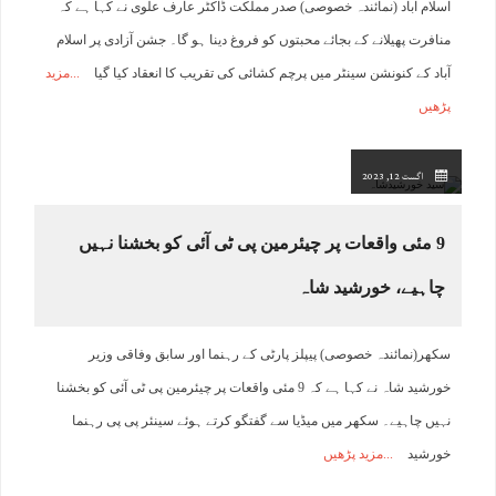
اسلام آباد (نمائندہ خصوصی) صدر مملکت ڈاکٹر عارف علوی نے کہا ہے کہ
منافرت پھیلانے کے بجائے محبتوں کو فروغ دینا ہو گا۔ جشن آزادی پر اسلام
آباد کے کنونشن سینٹر میں پرچم کشائی کی تقریب کا انعقاد کیا گیا
مزید
پڑھیں
اگست 12, 2023
9 مئی واقعات پر چیئرمین پی ٹی آئی کو بخشنا نہیں
چاہیے، خورشید شاہ
سکھر(نمائندہ خصوصی) پیپلز پارٹی کے رہنما اور سابق وفاقی وزیر
خورشید شاہ نے کہا ہے کہ 9 مئی واقعات پر چیئرمین پی ٹی آئی کو بخشنا
نہیں چاہیے۔ سکھر میں میڈیا سے گفتگو کرتے ہوئے سینئر پی پی رہنما
خورشید
مزید پڑھیں