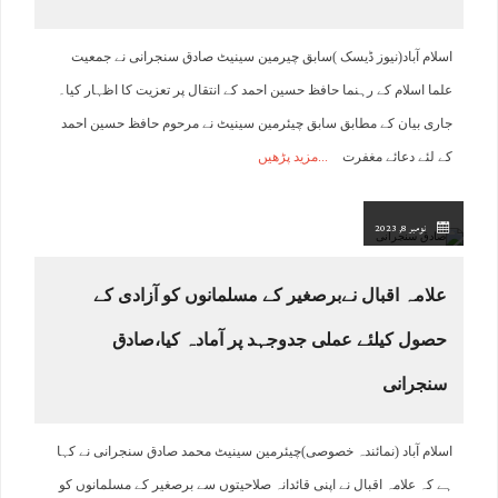
اسلام آباد(نیوز ڈیسک )سابق چیرمین سینیٹ صادق سنجرانی نے جمعیت
علما اسلام کے رہنما حافظ حسین احمد کے انتقال پر تعزیت کا اظہار کیا۔
جاری بیان کے مطابق سابق چیئرمین سینیٹ نے مرحوم حافظ حسین احمد
کے لئے دعائے مغفرت
مزید پڑھیں
نومبر 8, 2023
علامہ اقبال نےبرصغیر کے مسلمانوں کو آزادی کے
حصول کیلئے عملی جدوجہد پر آمادہ کیا،صادق
سنجرانی
اسلام آباد (نمائندہ خصوصی)چیئرمین سینیٹ محمد صادق سنجرانی نے کہا
ہے کہ علامہ اقبال نے اپنی قائدانہ صلاحیتوں سے برصغیر کے مسلمانوں کو