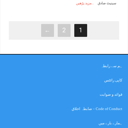
سینیٹ صادق
مزید پڑھیں
←
2
1
ہم سے رابطہ
کاپی رائٹس
قوائد و ضوابت
Code of Conduct – ضابطہ اخلاق
ہمارے بارے میں