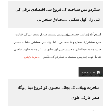
سکردو میں سیاحت کے فروغ سے اقتصادی ترقی کی
نئی راہ کھل سکتی ہے،صادق سنجرانی
اسلام آباد (نمائندہ خصوصی)چیئرمین سینیٹ صادق سنجرانی کی قیادت
میں سینیٹرز نے سکردو کا نجی دورہ کیا۔وفد میں سینیٹرز مشاہد حسین
سید، محمد عبدالقادر، محسن عزیز اور سابق سینیٹر محمد جاوید عباسی
شامل تھے، چیئرمین سینیٹ نے سکردو کے دلکش
مزید پڑھیں
اگست 14, 2023
منافرت پھیلانے کے بجائے محبتوں کو فروغ دینا ہوگا:
صدر عارف علوی