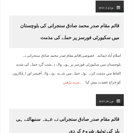
جولائ 3, 2023
قائم مقام صدر محمد صادق سنجرانی کی بلوچستان
میں سکیورٹی فورسز پر حملے کی مذمت
اسلام آباد (نمائندہ خصوصی)قائم مقام صدر محمد صادق سنجرانی نے
بلوچستان میں سکیورٹی فورسز پر ہونے والے دہشت گرد حملے کی شدید
الفاظ میں مذمت کرتے ہوئے حملے میں شہید ہونے والے آفیسر اور اہلکاروں
کو خراج عقیدت پیش کیا
مزید پڑھیں
جون 26, 2023
قائم مقام صدر صادق سنجرانی نے عہدہ سنبھالتے ہی
بلز کی توثیق شروع کر دی