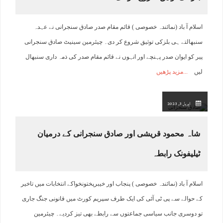
اسلام آ باد (نمائندہ خصوصی ) قائم مقام صدر صادق سنجرانی نے عہدہ
سنبھالتے ہی بلزکی توثیق شروع کر دی۔ چیئرمین سینیٹ صادق سنجرانی
پیر کو ایوان صدر پہنچے اور انہوں نے قائم مقام صدر کی ذمہ داری سنبھال
لیں
مزید پڑھیں
اپریل 3, 2023
شاہ محمود قریشی اور صادق سنجرانی کے درمیان
ٹیلیفونک رابطہ
اسلام آ باد (نمائندہ خصوصی ) پنجاب اور خیبرپختونخواکے انتخابات میں تاخیر
کے حوالے سے پی ٹی آئی کی ایک طرف سپریم کورٹ میں قانونی جنگ جاری
تو دوسری جانب سیاسی جماعتوں سے رابطے بھی تیز کردیے۔ چیئرمین