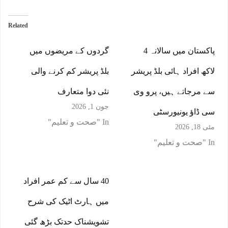
Related
پاکستان میں سالانہ 4
گردوں کے مریضوں میں
لاکھ افراد ہائی بلڈ پریشر
بلڈ پریشر کم کرنے والی
سے مرجاتے ہیں، پرو وی
نئی دوا متعارف
جون 1, 2026
سی ڈاﺅ یونیورسٹی
In "صحت و تعلیم"
مئی 18, 2026
In "صحت و تعلیم"
40 سال سے کم عمر افراد
میں ہارٹ اٹیک کی شرح
تشویشناک حدتک بڑھ گئی