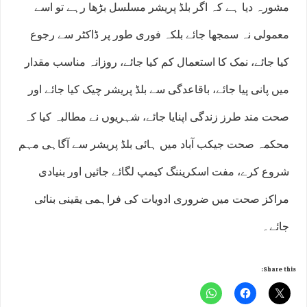
مشورہ دیا ہے کہ اگر بلڈ پریشر مسلسل بڑھا رہے تو اسے
معمولی نہ سمجھا جائے بلکہ فوری طور پر ڈاکٹر سے رجوع
کیا جائے، نمک کا استعمال کم کیا جائے، روزانہ مناسب مقدار
میں پانی پیا جائے، باقاعدگی سے بلڈ پریشر چیک کیا جائے اور
صحت مند طرز زندگی اپنایا جائے، شہریوں نے مطالبہ کیا کہ
محکمہ صحت جیکب آباد میں ہائی بلڈ پریشر سے آگاہی مہم
شروع کرے، مفت اسکریننگ کیمپ لگائے جائیں اور بنیادی
مراکز صحت میں ضروری ادویات کی فراہمی یقینی بنائی
جائے۔
Share this: