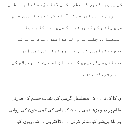
کی پیچیدگیوں کا خطرہ کئی گنا بڑھ سکتا ہے، طبی
ماہرین کے مطابق جیکب آباد کی شدید گرمی، جسم
میں پانی کی کمی، خوراک میں نمک کا بے جا
استعمال، چکنائی والی غذائیں، صاف پانی کی
عدم دستیابی، ذہنی دباو، نیند کی کمی اور
جسمانی سرگرمیوں کا فقدان اس مرض کے پھیلاو کی
اہم وجوہات ہیں،
ان کا کہنا ہے کہ مسلسل گرمی کی شدت جسم کے قدرتی
نظام پر دباو بڑھا دیتی ہے جبکہ پانی کی کمی خون کی روانی
اور بلڈ پریشر کو متاثر کرتی ہے، ڈاکٹروں نے شہریوں کو