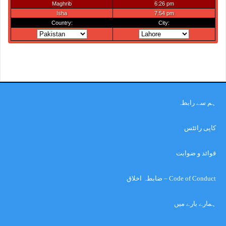
ہم سے رابطہ
کاپی رائٹس
قوائد و ضوابت
Code of Conduct – ضابطہ اخلاق
ہمارے بارے میں