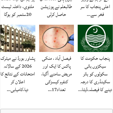
اعلی پنجاب کا سر
طالبعلم نے پوزیشن
ملتوی، داخلہ ٹیسٹ
فخر سے…
حاصل کرلی
20ستمبر کو ہوگا
پنجاب حکومت کا
فیصل آباد ، منکی
پشاور بورڈ نے میٹرک
سیکڑوں ہائی
پاکس کا ایک اور
2026 کے سالانہ
سکولوں کو ہائر
مریض سامنے آگیا،
امتحانات کے نتائج کا
سکینڈری کا درجہ
کنفرم کیسزکی
اعلان کر
دینے کا فیصلہ،ڈیٹا…
تعداد17…
دیا،کامیابی…