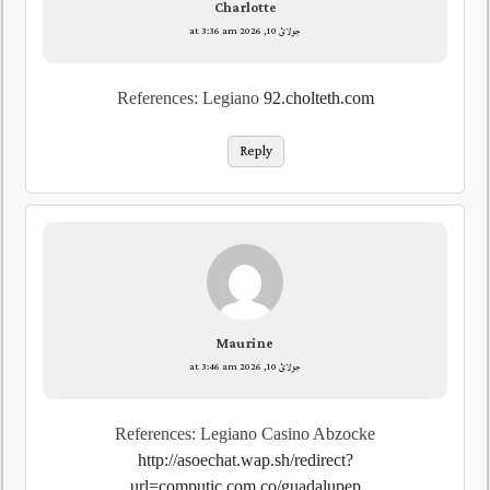
Charlotte
جولائ 10, 2026 at 3:36 am
References: Legiano
92.cholteth.com
Reply
Maurine
جولائ 10, 2026 at 3:46 am
References: Legiano Casino Abzocke
http://asoechat.wap.sh/redirect?
url=computic.com.co/guadalupep