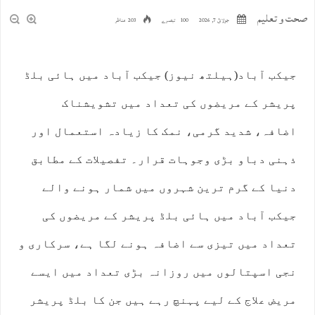
صحت و تعلیم
جولائ 7, 2026
100 تبصرے
203 مناظر
جیکب آباد(ہیلتھ نیوز) جیکب آباد میں ہائی بلڈ
پریشر کے مریضوں کی تعداد میں تشویشناک
اضافہ، شدید گرمی، نمک کا زیادہ استعمال اور
ذہنی دباو بڑی وجوہات قرار۔ تفصیلات کے مطابق
دنیا کے گرم ترین شہروں میں شمار ہونے والے
جیکب آباد میں ہائی بلڈ پریشر کے مریضوں کی
تعداد میں تیزی سے اضافہ ہونے لگا ہے، سرکاری و
نجی اسپتالوں میں روزانہ بڑی تعداد میں ایسے
مریض علاج کے لیے پہنچ رہے ہیں جن کا بلڈ پریشر