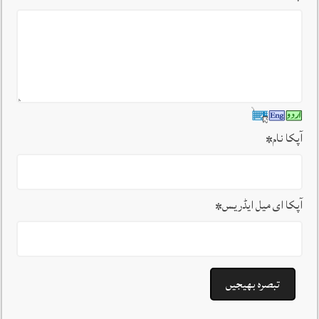
آپکا نام
*
آپکا ای میل ایڈریس
*