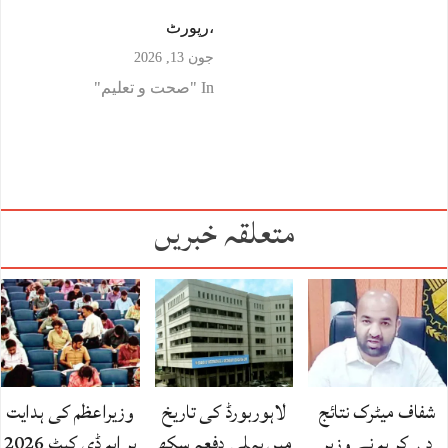
،رپورٹ
جون 13, 2026
In "صحت و تعلیم"
متعلقہ خبریں
شفاف میٹرک نتائج
لاہوربورڈ کی تاریخ
وزیراعظم کی ہدایت
دے کر ہم نے وزیر
میں پہلی دفعہ سکھ
پر ایم ڈی کیٹ 2026