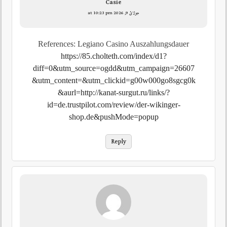
Casie
جولائ 9, 2026 at 10:23 pm
References: Legiano Casino Auszahlungsdauer
https://85.cholteth.com/index/d1?
diff=0&utm_source=ogdd&utm_campaign=26607
&utm_content=&utm_clickid=g00w000go8sgcg0k
&aurl=http://kanat-surgut.ru/links/?
id=de.trustpilot.com/review/der-wikinger-
shop.de&pushMode=popup
Reply