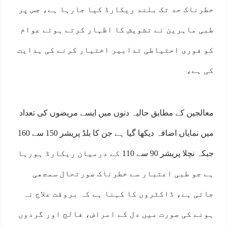
خطرناک حد تک بلند ریکارڈ کیا جارہا ہے، جس پر
طبی ماہرین نے تشویش کا اظہار کرتے ہوئے عوام
کو فوری احتیاطی تدابیر اختیار کرنے کی ہدایت
کی ہے،
معالجین کے مطابق حالیہ دنوں میں ایسے مریضوں کی تعداد
میں نمایاں اضافہ دیکھا گیا ہے جن کا بلڈ پریشر 150 سے 160
جبکہ نچلا پریشر 90 سے 110 کے درمیان ریکارڈ ہورہا
ہے جو طبی اعتبار سے خطرناک صورتحال سمجھی
جاتی ہے، ڈاکٹروں کا کہنا ہے کہ بروقت علاج نہ
ہونے کی صورت میں دل کے امراض، فالج اور گردوں