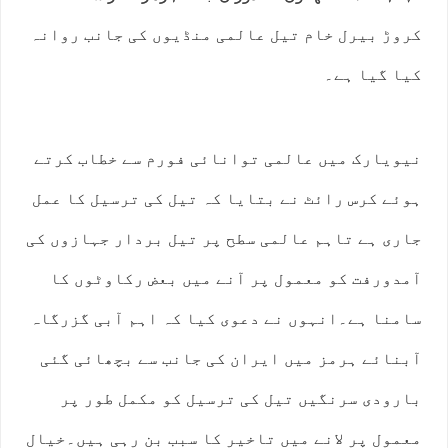
کروڑ بیرل خام تیل عالمی منڈیوں کی جانب روانہ
کیا گیا ہے۔
نیویارک میں عالمی توانائی فورم سے خطاب کرتے
ہوئے کرس رائٹ نے بتایا کہ تیل کی ترسیل کا عمل
جاری ہے تاہم عالمی سطح پر تیل بردار جہازوں کی
آمدورفت کو معمول پر آنے میں بعض رکاوٹوں کا
سامنا ہے۔انہوں نے دعوی کیا کہ اہم آبی گزرگاہ
آبنائے ہرمز میں ایران کی جانب سے بچھائی گئی
بارودی سرنگیں تیل کی ترسیل کو مکمل طور پر
معمول پر لانے میں تاخیر کا سبب بن رہی ہیں۔خیال