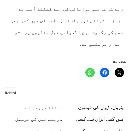
رہے کہ عالمی توانائی کی رسد کیلئے آبنائے
ہرمز انتہائی اہم راستہ ہے اور اس میں کسی بھی
قسم کی رکاوٹ بین الاقوامی تیل منڈیوں پر اثر
انداز ہو سکتی ہے۔
Share this:
Related
پٹرول، ڈیزل کی قیمتوں
آبنائے ہرمز کے
میں کمی ایران سے کسی
ذریعے تیل کی ترسیل
حل پر منحصر ہو سکتی
کو جاری رکھنے میں