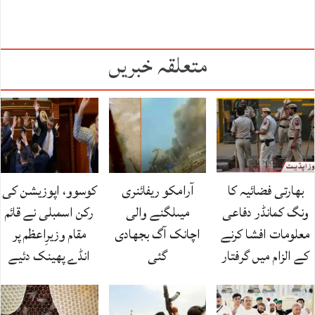
متعلقہ خبریں
بھارتی فضائیہ کا
آرامکو ریفائنری
کوسوو، اپوزیشن کی
ونگ کمانڈر دفاعی
میںلگنے والی
رکن اسمبلی نے قائم
معلومات افشا کرنے
اچانک آگ بجھادی
مقام وزیرِاعظم پر
کے الزام میں گرفتار
گئی
انڈے پھینک دئیے