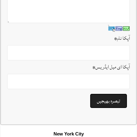
آپکا نام
*
آپکا ای میل ایڈریس
*
New York City