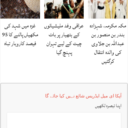
مکہ مکرمہ، شہزادہ
عراقی وفد ملیشیائوں
غزہ میں شہد کی
بندر بن منصور بن
کے ہتھیار پر بات
مکھیاں پالنے کا 95
عبداللہ بن جلاوی
چیت کے لیے تہران
فیصد کاروبار تباہ
کی والدہ انتقال
پہنچ گیا
کرگئیں
آپکا ای میل ایڈریس شائع نہیں کیا جائے گا
اپنا تبصرہ لکھیں