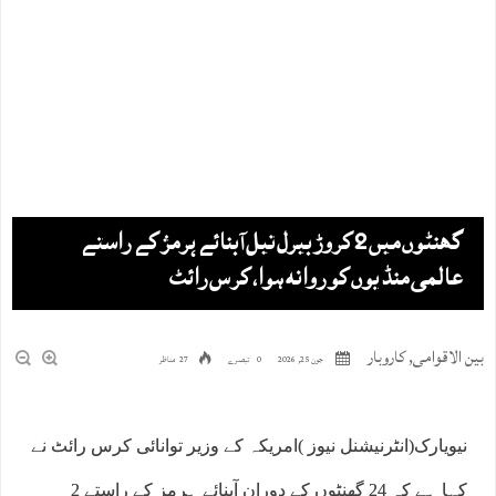
گھنٹوں میں 2 کروڑ بیرل تیل آبنائے ہرمز کے راستے
عالمی منڈیوں کو روانہ ہوا، کرس رائٹ
بین الاقوامی
,
کاروبار
جون 25, 2026
0 تبصرے
27 مناظر
نیویارک(انٹرنیشنل نیوز )امریکہ کے وزیر توانائی کرس رائٹ نے
کہا ہے کہ 24 گھنٹوں کے دوران آبنائے ہرمز کے راستے 2