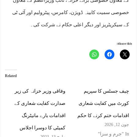
کے معاون خصوصی برائے خزانہ، نائب وزیراعظم کے معاون
خصوصی سمیت کابینہ ڈویژن، کامرس، پیٹرولیم اور آئی ٹی
کے سیکریٹریز اور دیگر اعلی حکام نے شرکت کی۔
Share this:
Related
چیف جسٹس کا سپریم
وفاقی وزیر خزانہ کی زیر
کورٹ میں کفایت شعاری
صدارت کفایت شعاری کے
اقدامات ختم کرنے کا حکم
اقدامات بارے مانیٹرنگ
جون 12, 2026
کمیٹی کا دوسرا اجلاس
In "جرم و سزا"
مارچ 13, 2023