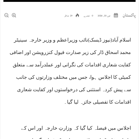
پاکستان
جون 10, 2026
0 تبصرے
29 مناظر
اسلام آباد(نیوز ڈیسک)نائب وزیراعظم و وزیر خارجہ سینیٹر
محمد اسحاق ڈار کی زیر صدارت فیول کنزرویشن اور اضافی
کفایت شعاری اقدامات کی نگرانی اور عملدرآمد سے متعلق
کمیٹی کا اجلاس ہوا، جس میں مختلف وزارتوں کی جانب
سے پیش کردہ استثنی کی درخواستوں اور کفایت شعاری
اقدامات کا تفصیلی جائزہ لیا گیا۔
اجلاس میں فیصلہ کیا گیا کہ وزارتِ خارجہ اور اس کے