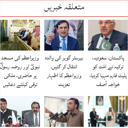
متعلقہ خبریں
پاکستان، سعودیہ،
بیرسٹر گوہر کی والدہ
وزیراعظم کی مسجد
ترکیہ نے امّت کو
انتقال کر گئیں،
نبویۖ اور روضہ رسولۖ
پلیٹ فارم مہیا کردیا،
وزیراعظم کا اظہار
پر حاضری، ملکی
خواجہ آصف
تعزیت
ترقی کیلئے دعائیں