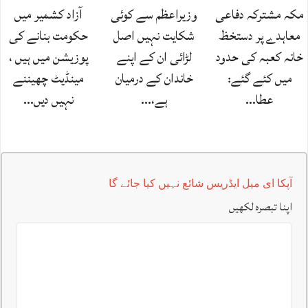
مکہ مشترکہ دفاعی
وزیراعظم سے کوئی
آزاد کشمیر میں
معاہدے پر دستخظ
شکایت نہیں اصل
حکومت بنانے کی
خانہ کعبہ کی حدود
لڑائی ان کے اپنے
پوزیشن میں ہیں ،
میں کئے گئے:
خاندان کے درمیان
مینڈیٹ چھیننے
عطا…
ہے،…
نہیں دیں…
آپکا ای میل ایڈریس شائع نہیں کیا جائے گا
اپنا تبصرہ لکھیں