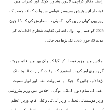
رابطہ دفاتر کراچی، لاہور، پشاور، کوئٹہ اور گجرات میں
قونصلر اٹیسیٹیشن سروسز عوامی سہولت کےلئے جمعہ کے
روز بھی کھلی رہیں گی۔ کمیٹی نے سفارش کی کہ 13 جون
2026 کو ختم ہونے والے اضافی کفایت شعاری اقدامات کی
مدت 30 جون 2026 تک بڑھا دی جائے۔
اجلاس میں مزید فیصلہ کیا گیا کہ ملک بھر میں قائم چھوٹے
گروسری اور کریانہ اسٹورز کے اوقات کار رات 10 بجے تک
بڑھا دئیے جائیں گے جبکہ یہ سہولت ہفتہ اور اتوار سمیت
ہفتے کے تمام دنوں کےلئے ہوگی۔ اجلاس میں وزیر پیٹرولیم،
وزیر موسمیاتی تبدیلی، وزیر آئی ٹی و ٹیلی کام، وزیر اعظم