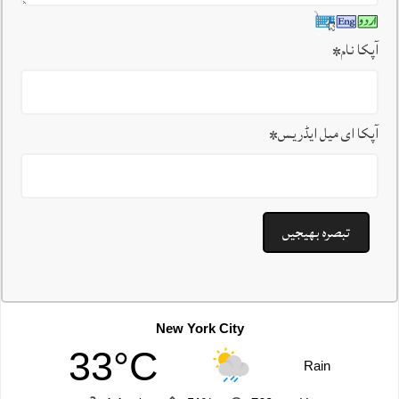
آپکا نام
*
آپکا ای میل ایڈریس
*
New York City
33°C
Rain