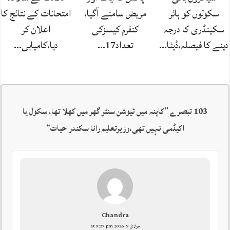
سکولوں کو ہائر
مریض سامنے آگیا،
امتحانات کے نتائج کا
سکینڈری کا درجہ
کنفرم کیسزکی
اعلان کر
دینے کا فیصلہ،ڈیٹا…
تعداد17…
دیا،کامیابی…
103 تبصرے ”
کاہنہ میں ٹیوشن سنٹر گھر میں کھلا تھا، سکول یا
اکیڈمی نہیں تھی،وزیرتعلیم رانا سکندر حیات
“
Chandra
جولائ 9, 2026 at 9:27 pm