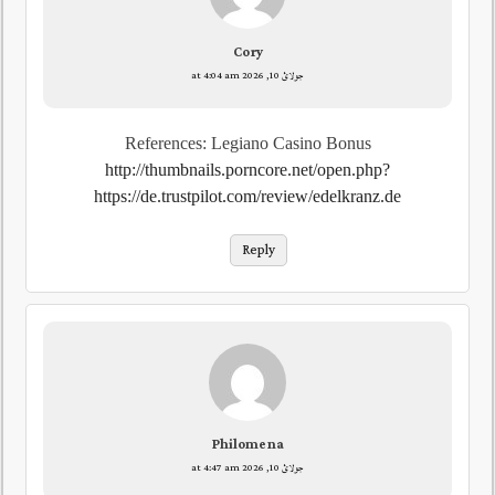
Cory
جولائ 10, 2026 at 4:04 am
References: Legiano Casino Bonus
http://thumbnails.porncore.net/open.php?
https://de.trustpilot.com/review/edelkranz.de
Reply
Philomena
جولائ 10, 2026 at 4:47 am