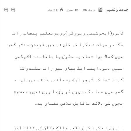
صحت و تعلیم
جولائ 1, 2026
103 تبصرے
195 مناظر
لاہور(ایجوکیشن رپورٹر )وزیرتعلیم پنجاب رانا
سکندر حیات نے کہا کہ کاہنہ میں ٹیوشن سنٹر گھر
میں کھلا ہوا تھا، یہ سکول یا باقاعدہ اکیڈمی
نہیں تھی۔اپنے ایک بیان میں رانا سکندر کا
کہنا تھا کہ ٹیچر ایک پسماندہ علاقے میں اپنے
گھر میں محلے کے بچوں کو پڑھا رہی تھی، معصوم
بچوں کی ہلاکت ناقابل تلافی نقصان ہے۔
انہوں نے کہا کہ واقعہ مالک مکان کی غفلت اور