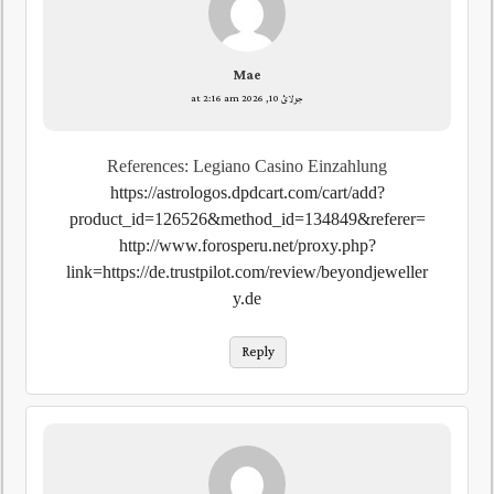
Mae
جولائ 10, 2026 at 2:16 am
References: Legiano Casino Einzahlung
https://astrologos.dpdcart.com/cart/add?
product_id=126526&method_id=134849&referer=
http://www.forosperu.net/proxy.php?
link=https://de.trustpilot.com/review/beyondjeweller
y.de
Reply