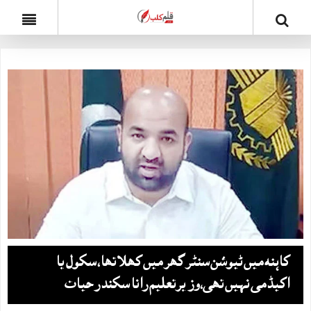
کاہنہ میں ٹیوشن سنٹر گھر میں کھلا تھا، سکول یا
اکیڈمی نہیں تھی،وزیرتعلیم رانا سکندر حیات