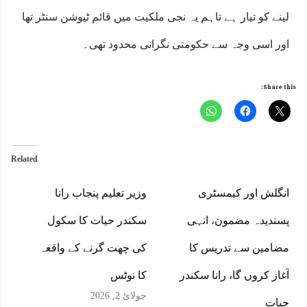
لینے کو تیار ہے تاہم یہ نجی ملکیت میں قائم ٹیوشن سنٹر تھا
اور اسی وجہ سے حکومتی نگرانی محدود تھی۔
Share this:
Related
انگلش اور کیمسٹری
وزیر تعلیم پنجاب رانا
پسندیدہ مضمون، انہی
سکندر حیات کا سکول
مضامین سے تدریس کا
کی چھت گرنے کے واقعہ
آغاز کروں گا، رانا سکندر
کا نوٹس
جولائ 2, 2026
حیات