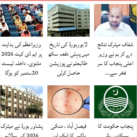
شفاف میٹرک نتائج
لاہوربورڈ کی تاریخ
وزیراعظم کی ہدایت
دے کر ہم نے وزیر
میں پہلی دفعہ سکھ
پر ایم ڈی کیٹ 2026
اعلی پنجاب کا سر
طالبعلم نے پوزیشن
ملتوی، داخلہ ٹیسٹ
فخر سے…
حاصل کرلی
20ستمبر کو ہوگا
پنجاب حکومت کا
فیصل آباد ، منکی
پشاور بورڈ نے میٹرک
سیکڑوں ہائی
پاکس کا ایک اور
2026 کے سالانہ