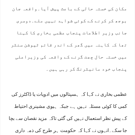
مکان کی خستہ حالی کے باعث پیش آیا۔واقعہ جان
بوجھ کر کرنے کے کوئی شواہد نہیں ملے۔دوسری
جانب وزیر اطلاعات پنجاب عظمی بخاری کا کہنا
تھا کہ کاہنہ میں گھر کے اندر قائم ٹیوشن سنٹر
میں خستہ حال چھت گرنے کے واقعہ کی وزیراعلی
پنجاب خود مانیٹرنگ کر رہی ہیں۔
عظمی بخاری نے کہا کہ ہسپتالوں میں ادویات یا ڈاکٹرز کی
کمی کا کوئی مسئلہ نہیں ہے جبکہ ہیوی مشینری احتیاط
کے پیش نظر استعمال نہیں کی گئی تاکہ مزید نقصان سے بچا
جا سکے۔انہوں نے کہا کہ حکومت ہر طرح کی ذمہ داری