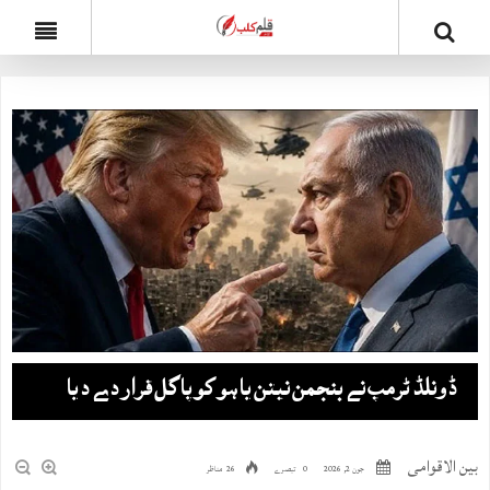
ڈونلڈ ٹرمپ نے بنجمن نیتن یاہو کو پاگل قرار دے دیا
بین الاقوامی
جون 2, 2026
0 تبصرے
26 مناظر