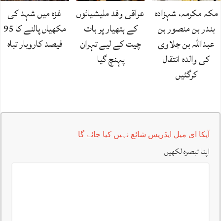
مکہ مکرمہ، شہزادہ
عراقی وفد ملیشیائوں
غزہ میں شہد کی
بندر بن منصور بن
کے ہتھیار پر بات
مکھیاں پالنے کا 95
عبداللہ بن جلاوی
چیت کے لیے تہران
فیصد کاروبار تباہ
کی والدہ انتقال
پہنچ گیا
کرگئیں
آپکا ای میل ایڈریس شائع نہیں کیا جائے گا
اپنا تبصرہ لکھیں