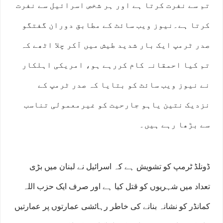
تم سے نفرت کرتا ہے اور ہر شخص اسرائیل سے نفرت
کرتا ہے۔نیوز ویب سائٹ کے مطابق دوران گفتگو
صدر ٹرمپ ایک بار شدید طیش میں آکر چلا اٹھے کہ
تم کیا احمقانہ کام کررہے ہو، امریکی اہلکار
نے نیوز ویب سائٹ کو بتایا کہ صدر ٹرمپ کے
نزدیک نتین یاہو جارحیت کو غیرمعمولی تناسب
سے بڑھا رہے ہیں۔
ڈونلڈ ٹرمپ کو تشویش ہے کہ اسرائیل نے لبنان میں بڑی
تعداد میں شہریوں کو قتل کیا ہے اور صرف ایک حزب اللہ
کمانڈر کو نشانہ بنانے کی خاطر رہائشی عمارتوں پر عمارتیں