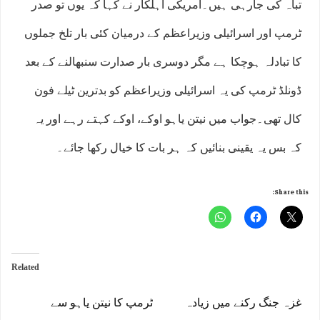
تباہ کی جارہی ہیں۔امریکی اہلکار نے کہا کہ یوں تو صدر
ٹرمپ اور اسرائیلی وزیراعظم کے درمیان کئی بار تلخ جملوں
کا تبادلہ ہوچکا ہے مگر دوسری بار صدارت سنبھالنے کے بعد
ڈونلڈ ٹرمپ کی یہ اسرائیلی وزیراعظم کو بدترین ٹیلے فون
کال تھی۔جواب میں نیتن یاہو اوکے، اوکے کہتے رہے اور یہ
کہ بس یہ یقینی بنائیں کہ ہر بات کا خیال رکھا جائے۔
Share this:
Related
غزہ جنگ رکنے میں زیادہ
ٹرمپ کا نیتن یاہو سے