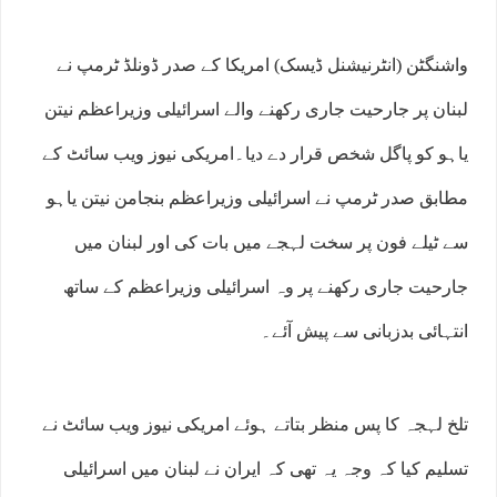
واشنگٹن (انٹرنیشنل ڈیسک) امریکا کے صدر ڈونلڈ ٹرمپ نے
لبنان پر جارحیت جاری رکھنے والے اسرائیلی وزیراعظم نیتن
یاہو کو پاگل شخص قرار دے دیا۔امریکی نیوز ویب سائٹ کے
مطابق صدر ٹرمپ نے اسرائیلی وزیراعظم بنجامن نیتن یاہو
سے ٹیلے فون پر سخت لہجے میں بات کی اور لبنان میں
جارحیت جاری رکھنے پر وہ اسرائیلی وزیراعظم کے ساتھ
انتہائی بدزبانی سے پیش آئے۔
تلخ لہجہ کا پس منظر بتاتے ہوئے امریکی نیوز ویب سائٹ نے
تسلیم کیا کہ وجہ یہ تھی کہ ایران نے لبنان میں اسرائیلی