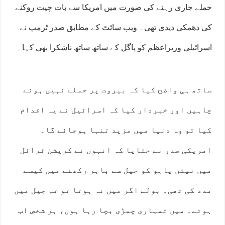
حملے جاری رہنے کی صورت میں امریکا سے بات چیت روکنے
کی دھمکی دیدی تھی۔ ویب سائٹ کے مطابق صدر ٹرمپ نے
اسرائیلی وزیراعظم کو پاگل کے ساتھ ساتھ ناشکرا بھی کہا۔
ساتھ ہی واضح کیا کہ بیروت پر حملے نہیں ہونے
چاہیں اور خبردار کیا کہ اسرائیل نے یہ اقدام
کیا تو وہ دنیا میں مزید تنہا ہوجائے گا۔
امریکی صدر نے جتایا کہ انہوں نے کرپشن ٹرائل
میں نیتن یاہو کو جیل سے باہر رکھنے میں کیسے
مدد کی تھی۔ بولے اگر میں نہ ہوتا تو تم جیل میں
ہوتے۔ میں تمہاری چمڑی بچا رہا ہوں، ہر شخص اب