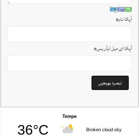
آپکا نام
*
آپکا ای میل ایڈریس
*
Tempe
36°C
Broken cloud sky