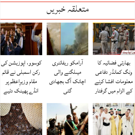
متعلقہ خبریں
بھارتی فضائیہ کا
آرامکو ریفائنری
کوسوو، اپوزیشن کی
ونگ کمانڈر دفاعی
میںلگنے والی
رکن اسمبلی نے قائم
معلومات افشا کرنے
اچانک آگ بجھادی
مقام وزیرِاعظم پر
کے الزام میں گرفتار
گئی
انڈے پھینک دئیے