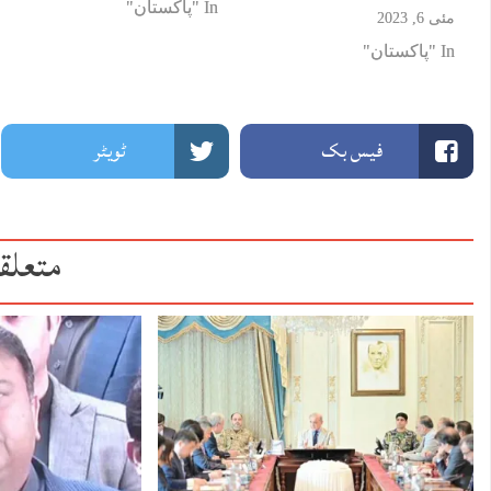
In "پاکستان"
مئی 6, 2023
In "پاکستان"
فیس بک
ٹویٹر
متعلق