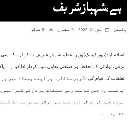
ہے،شہبازشریف
پاکستان
مئی 21, 2026
0 تبصرے
54 مناظر
اسلام آباد(نیوز ڈیسک)وزیر اعظم شہباز شریف نے کہاہے کہ سی پ
ترقی، توانائی کے تحفظ اور صنعتی تعاون میں کردار ادا کیا ہے۔پ
تعلقات کے قیام کی 75ویں سالگرہ پر اپنے پیغام م
پاکستان، چین کے سفارتی تعلقات پر دل کی گہرائیوں 
ہوں، چین کی ترقی اور تبدیلی ترقی پذیر ممالک کیلئے
تقلید ہے۔