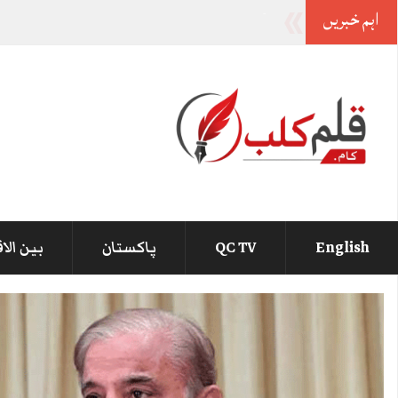
اہم خبریں
آصف زرداری اور نواز شریف کے ہ
_
English
QC TV
پاکستان
بین الا