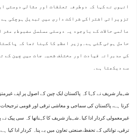
انہوں نے کہا کہ دوطرفہ تعلقات اور مثالی دوستی ای
تزویراتی اشتراکی شراکت داری میں تبدیل ہوچکی ہے،
عالمی حالات کے باوجود یہ دوستی مسلسل مضبوط، مثر 
حامل ہوتی گئی ہے۔وزیر اعظم کا کہنا تھا کہ پاکستان
کی مدبرانہ قیادت اور مختلف شعبہ جات میں چین کے تع
سے دیکھتا ہے۔
شہباز شریف نے کہا کہ پاکستان ایک چین کے اصول پر اپنے غیرمت
کرتا ہے، پاکستان کی سماجی و معاشی ترقی اور قومی ترجیحات
غیرمعمولی کردار ادا کیا۔شہباز شریف کا کہناتھا کہ سی پیک نے پ
ترقی، توانائی کے تحفظ،صنعتی تعاون میں بے پناہ کردار ادا کیا ہے،