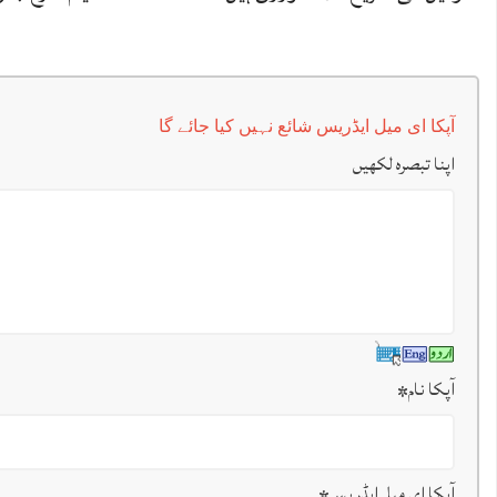
آپکا ای میل ایڈریس شائع نہیں کیا جائے گا
اپنا تبصرہ لکھیں
آپکا نام
*
آپکا ای میل ایڈریس
*