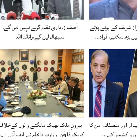
از شریف کے ہوتے ہوئے
آصف زرداری نظام گرنے نہیں دیں گے،
ں بڑھ سکتے، فواد…
سنبھال لیں گے،راناثنااللہ
یدار اور منصفانہ امن کا
بیرونِ ملک بھیک مانگنے والوں کےخلاف
موں و کشمیر کے…
کریک ڈاﺅن، وزارت داخلہ نے ایف آئی اے