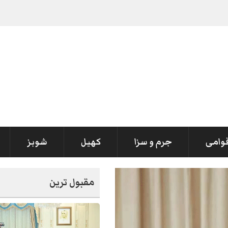
قوامی
جرم و سزا
کھیل
شوبز
مقبول ترین