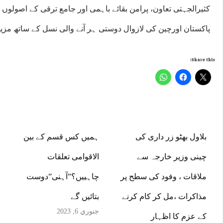
کثیرالجہتی تعاون، پرامن بقائے باہمی اور جامع ترقی کے اصولوں پر
پاکستان اورچین کی لازوال دوستی ہر آنے والی نسل کے ساتھ مز
Share this:
بلاول بھٹو زر داری کی
ہمیں کس قسم کے بین
چینی وزیر خارجہ سے
الاقوامی تعلقات
ملاقات ، وفود کی سطح پر
چاہییں؟”آہنی”دوست
مذاکرات ،مل کر کام کرنے
بتائیں گے
جنوري 6, 2023
کے عزم کا اظہار