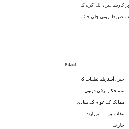
 کاربند ہیں، اللہ کرے کہ
ید مضبوط ہوتی چلی جائے۔
Related
چین، آسٹریلیا تعلقات کی
مستحکم ترقی دونوں
ممالک کے عوام کے بنیادی
مفاد میں ہے ،وزارت
خارجہ