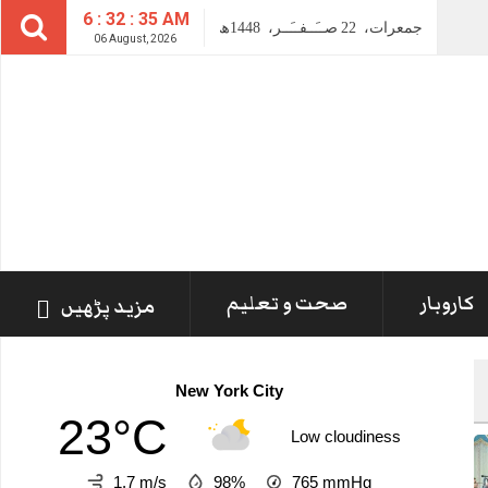
6 : 32 : 37 AM
جمعرات،
22
صــَــفــَــر،
1448ھ
06 August, 2026
کاروبار
صحت و تعلیم
مزید پڑھیں
New York City
23°C
Low cloudiness
1.7 m/s
98%
765
mmHg