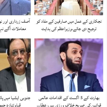
نجکاری کے عمل میں صارفین کے مفاد کو
آصف زرداری اور نو
ترجیح دی جائے،وزیراعظم کی ہدایت
معاملات آگے نہی
بھارت کے 5 اگست کے اقدامات عالمی
جنوبی ایشیا میں پائ
قوانین کی صریح خلاف ورزی ہیں، عطا…
قیام تنازع ج