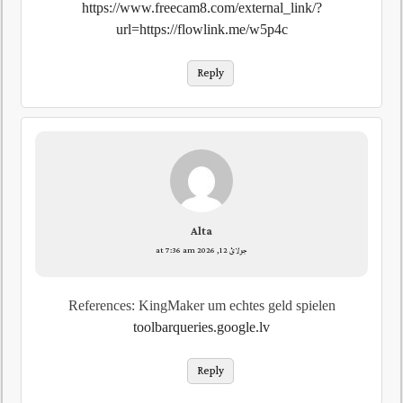
https://www.freecam8.com/external_link/?
url=https://flowlink.me/w5p4c
Reply
Alta
جولائ 12, 2026 at 7:36 am
References: KingMaker um echtes geld spielen
toolbarqueries.google.lv
Reply