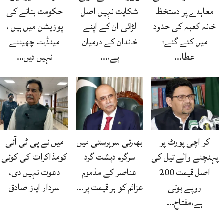
معاہدے پر دستخظ
شکایت نہیں اصل
حکومت بنانے کی
خانہ کعبہ کی حدود
لڑائی ان کے اپنے
پوزیشن میں ہیں ،
میں کئے گئے:
خاندان کے درمیان
مینڈیٹ چھیننے
عطا…
ہے،…
نہیں دیں…
کر اچی پورٹ پر
بھارتی سرپرستی میں
میں نے پی ٹی آئی
پہنچنے والے تیل کی
سرگرم دہشت گرد
کومذاکرات کی کوئی
اصل قیمت 200
عناصر کے مذموم
دعوت نہیں دی،
روپے ہوتی
عزائم کو ہر قیمت پر…
سردار ایاز صادق
ہے،مفتاح…