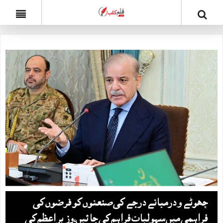
چھوٹے و درمیانے درجے کی صنعتوں کو قرضوں کی
فراہمی میں سہولیات فراہم کی جا ئیں،وزیر اعظم کی