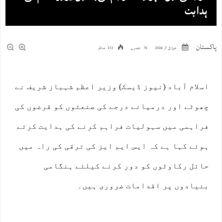
ہدایت
پاکستان
جولائ 7, 2026
76 تبصرے
151 مناظر
اسلام آباد (نیوز ڈیسک) وزیر اعظم شہباز شریف نے
چھوٹے اور درمیانے درجے کی صنعتوں کو قرضوں کی
فراہمی میں سہولیات فراہم کرنے کی ہدایت کرتے
ہوئے کہا ہے کہ ایس ایم ایز کی ترقی کی راہ میں
حائل رکاوٹوں کو دور کرنے کیلئے ہنگامی
بنیادوں پر اقدامات ضروری ہیں۔