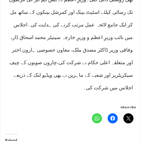
تک رسائی کیلئے اسٹیٹ بینک اور کمرشل بینکوں کے ساتھ مل
کر ایک جامع لائحہ عمل مرتب کرنے کی ہدایت کی۔اجلاس
میں نائب وزیرِ اعظم و وزیرِ خارجہ سینیٹر محمد اسحاق ڈار،
وفاقی وزیر ڈاکٹر مصدق ملک، معاون خصوصی ہارون اختر
اور متعلقہ اعلی حکام نے شرکت کی،چاروں صوبوں کے چیف
سیکریٹریز اور شعبے کے ماہرین نے بھی ویڈیو لنک کے ذریعے
اجلاس میں شرکت کی۔
Share this:
Related