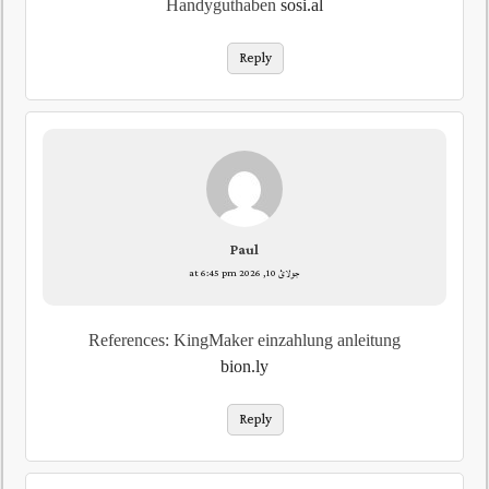
Handyguthaben
sosi.al
Reply
Paul
جولائ 10, 2026 at 6:45 pm
References: KingMaker einzahlung anleitung
bion.ly
Reply