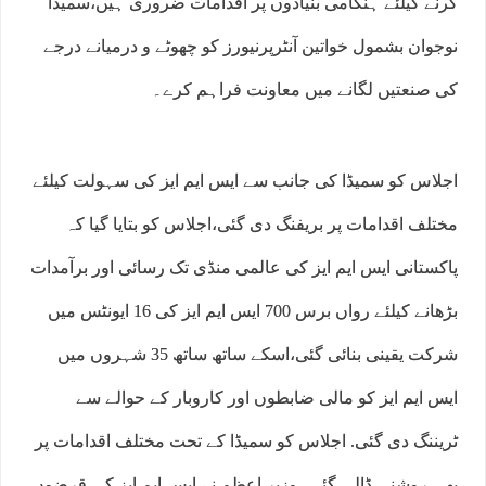
کرنے کیلئے ہنگامی بنیادوں پر اقدامات ضروری ہیں،سمیڈا
نوجوان بشمول خواتین آنٹرپرنیورز کو چھوٹے و درمیانے درجے
کی صنعتیں لگانے میں معاونت فراہم کرے۔
اجلاس کو سمیڈا کی جانب سے ایس ایم ایز کی سہولت کیلئے
مختلف اقدامات پر بریفنگ دی گئی،اجلاس کو بتایا گیا کہ
پاکستانی ایس ایم ایز کی عالمی منڈی تک رسائی اور برآمدات
بڑھانے کیلئے رواں برس 700 ایس ایم ایز کی 16 ایونٹس میں
شرکت یقینی بنائی گئی،اسکے ساتھ ساتھ 35 شہروں میں
ایس ایم ایز کو مالی ضابطوں اور کاروبار کے حوالے سے
ٹریننگ دی گئی. اجلاس کو سمیڈا کے تحت مختلف اقدامات پر
بھی روشنی ڈالی گئی۔وزیرِ اعظم نے ایس ایم ایز کی قرضوں