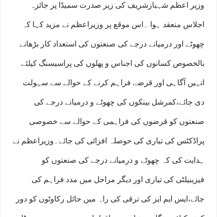
وزیر اعظم شہبازشریف کی زیر صدرت سمیڈا پر جائزہ
اجلاس منعقد ہوا ۔اس موقع پر وزیراعظم نے مزید کہا کہ
چھوٹے اور درمیانے درجے کی صنعتوں کی استعداد کار بڑھانے
بالخصوص کسانوں کی اجناس و پھلوں کی پراسیسنگ کیلئے
انہیں آگاہی اور قرضے فراہم کرنے کے حوالے سے سہولت
دی جائے،کمرشل بینکوں کی چھوٹے و درمیانے درجے کی
صنعتوں کو قرضوں کی فراہمی کے حوالے سے خصوصی
پراڈکٹس کی تیاری کی حوصلہ افزائی کی جائے۔وزیراعظم نے
ہدایت کی کہ چھوٹے و درمیانے درجے کی صنعتوں کو
فیزیبیلٹی کی تیاری اور دیگر مراحل میں مدد فراہم کی
جائے،ایس ایم ایز کی ترقی کی راہ میں حائل رکاوٹوں کو دور