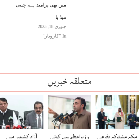
میں بھی پرامید ہے، چینی
میڈ یا
جنوري 18, 2023
In "کاروبار"
متعلقہ خبریں
مکہ مشترکہ دفاعی
وزیراعظم سے کوئی
آزاد کشمیر میں