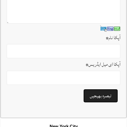
آپکا نام
*
آپکا ای میل ایڈریس
*
New York City