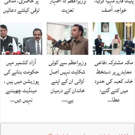
پلیٹ فارم مہیا کردیا،
وزیراعظم کا اظہار
پر حاضری، ملکی
خواجہ آصف
تعزیت
ترقی کیلئے دعائیں
مکہ مشترکہ دفاعی
وزیراعظم سے کوئی
آزاد کشمیر میں
معاہدے پر دستخظ
شکایت نہیں اصل
حکومت بنانے کی
خانہ کعبہ کی حدود
لڑائی ان کے اپنے
پوزیشن میں ہیں ،
میں کئے گئے:
خاندان کے درمیان
مینڈیٹ چھیننے
عطا…
ہے،…
نہیں دیں…