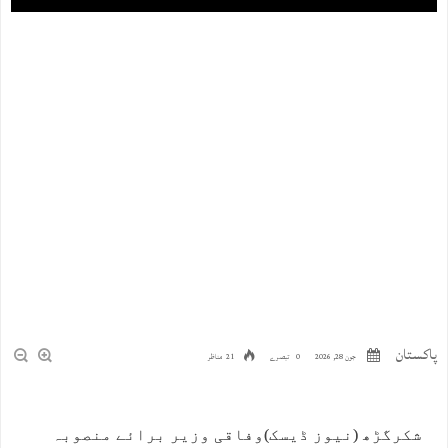
پاکستان
جون 28, 2026
0 تبصرے
21 مناظر
شکرگڑھ (نیوز ڈیسک)وفاقی وزیر برائے منصوبہ