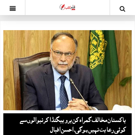
پاکستان مخالف گمراہ کن پروپیگنڈا کرنیوالوں سے
کوئی رعایت نہیں ہوگی، احسن اقبال