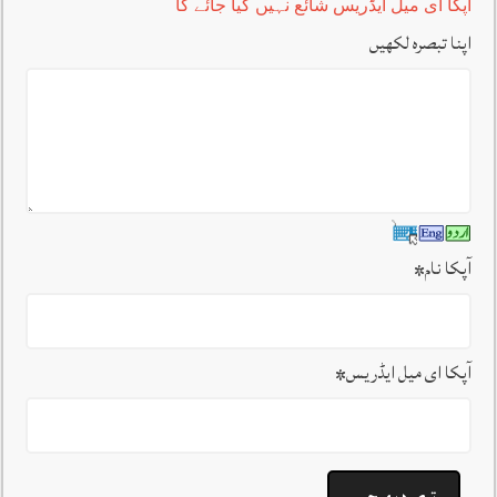
آپکا ای میل ایڈریس شائع نہیں کیا جائے گا
اپنا تبصرہ لکھیں
آپکا نام
*
آپکا ای میل ایڈریس
*