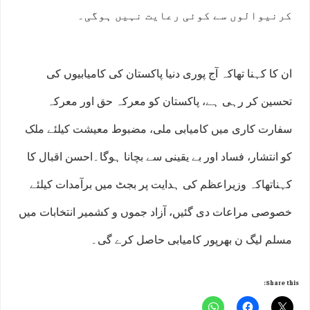
کرنیوالوں سے کوئی رعایت نہیں ہوگی۔
ان کا کہنا تھاکہ آج پوری دنیا پاکستان کی کامیابیوں کی
تحسین کر رہی ہے، پاکستان کو معرکہ حق اور معرکہ
سفارت کاری میں کامیابی ملی، مضبوط معیشت کیلئے ملک
کو انتشار، فساد اور بے یقینی سے بچانا ہوگا۔احسن اقبال کا
کہناتھاکہ وزیراعظم کی ہدایت پر بجٹ میں برآمدات کیلئے
خصوصی مراعات دی گئیں، آزاد جموں و کشمیر انتخابات میں
مسلم لیگ ن بھرپور کامیابی حاصل کرے گی۔
Share this: