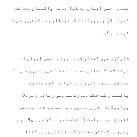
بندی احسن اقبال نے کہا ہے کہ پاکستان مخالف
گمراہ کن پروپیگنڈا کرنیوالوں سے کوئی رعایت
نہیں ہوگی۔
شکرگڑھ میں گفتگو کرتے ہوئے احسن اقبال کا
کہنا تھاکہ ملکی مفاد کے مخالفین کسی رعایت کے
مستحق نہیں۔ انہوں نے کہا کہ کچھ عناصر
پاکستان کے خلاف بھارت سے بھی زیادہ زہریلا
پراپیگنڈا کر رہے ہیں، یہ مسترد شدہ عناصر
افواجِ اور ریاست کے خلاف گمراہ کن مہم چلا رہے
ہیں، پاکستان مخالف گمراہ کن پروپیگنڈا