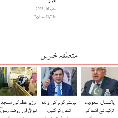
اقبال
مئی 16, 2023
In "پاکستان"
متعلقہ خبریں
پاکستان، سعودیہ،
بیرسٹر گوہر کی والدہ
وزیراعظم کی مسجد
ترکیہ نے امّت کو
انتقال کر گئیں،
نبویۖ اور روضہ رسولۖ