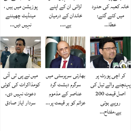
خانہ کعبہ کی حدود
لڑائی ان کے اپنے
پوزیشن میں ہیں ،
میں کئے گئے:
خاندان کے درمیان
مینڈیٹ چھیننے
عطا…
ہے،…
نہیں دیں…
کر اچی پورٹ پر
بھارتی سرپرستی میں
میں نے پی ٹی آئی
پہنچنے والے تیل کی
سرگرم دہشت گرد
کومذاکرات کی کوئی
اصل قیمت 200
عناصر کے مذموم
دعوت نہیں دی،
روپے ہوتی
عزائم کو ہر قیمت پر…
سردار ایاز صادق
ہے،مفتاح…