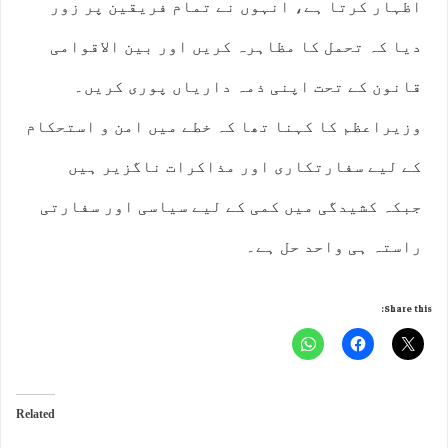
اظہار کرتا ہے، انہوں نے تمام فریقین پر زور
دیا کہ تحمل کا مظاہرہ کریں اور بین الاقوامی
قانون کے تحت اپنی ذمہ داریاں پوری کریں۔
وزیراعظم کا کہنا تھا کہ خطے میں امن و استحکام
کے لیے سفارتکاری اور مذاکرات ناگزیر ہیں
جبکہ کشیدگی میں کمی کے لیے سیاسی اور سفارتی
راستہ ہی واحد حل ہے۔
Share this:
Related