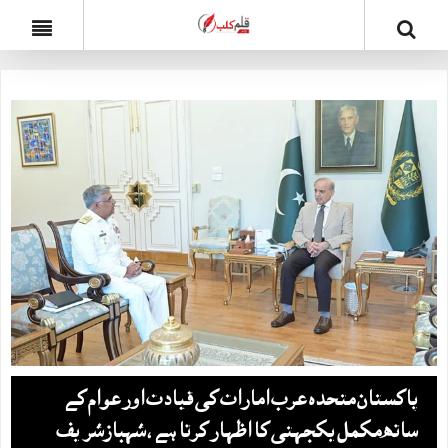
پاکستان متحدہ عرب امارات کی قیادت اور عوام کے
ساتھ مکمل یکجہتی کا اظہار کرتا ہے ، شہبازشریف