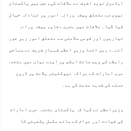
ایڈمرل نوید اشرف نے ملاقات کی، جس میں پاکستان
نیوی سے متعلق پیشہ ورانہ امور پر تبادلہ خیال
کیا گیا۔ ملاقات میں بحری دفاع، پیشہ ورانہ
تیاریوں اور قومی سلامتی سے متعلق امور زیرِ غور
آئے۔د ریں اثنا وزیرِ اعظم شہباز شریف نے سماجی
رابطے کی ویب سائٹ ایکس پر اپنے بیان میں متحدہ
عرب امارات کے براکہ نیوکلیئر پلانٹ پر ڈرون
حملے کی شدید مذمت کی ہے۔
وزیراعظم نے کہا کہ پاکستان متحدہ عرب امارات
کی قیادت اور عوام کے ساتھ مکمل یکجہتی کا