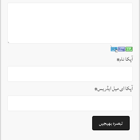
آپکا نام
*
آپکا ای میل ایڈریس
*