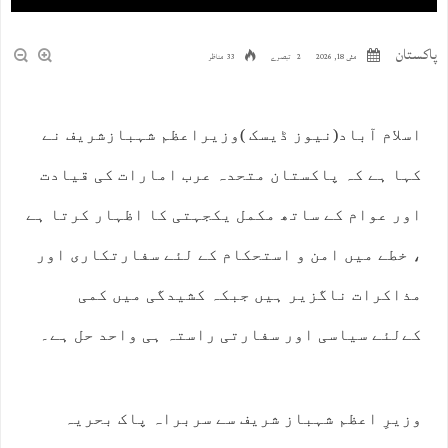
پاکستان
مئی 18, 2026
2 تبصرے
33 مناظر
اسلام آباد(نیوز ڈیسک )وزیراعظم شہبازشریف نے
کہا ہے کہ پاکستان متحدہ عرب امارات کی قیادت
اور عوام کے ساتھ مکمل یکجہتی کا اظہار کرتا ہے
، خطے میں امن و استحکام کے لئے سفارتکاری اور
مذاکرات ناگزیر ہیں جبکہ کشیدگی میں کمی
کےلئے سیاسی اور سفارتی راستہ ہی واحد حل ہے۔
وزیرِ اعظم شہباز شریف سے سربراہ پاک بحریہ