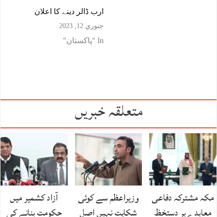
ارب ڈالر دینے کا اعلان
جنوري 12, 2023
In "پاکستان"
متعلقہ خبریں
مکہ مشترکہ دفاعی
وزیراعظم سے کوئی
آزاد کشمیر میں
معاہدے پر دستخظ
شکایت نہیں اصل
حکومت بنانے کی