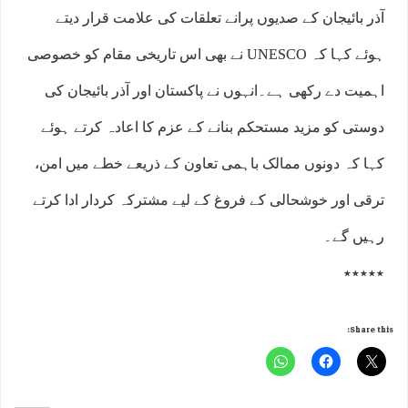
آذر بائیجان کے صدیوں پرانے تعلقات کی علامت قرار دیتے
ہوئے کہا کہ UNESCO نے بھی اس تاریخی مقام کو خصوصی
اہمیت دے رکھی ہے۔انہوں نے پاکستان اور آذر بائیجان کی
دوستی کو مزید مستحکم بنانے کے عزم کا اعادہ کرتے ہوئے
کہا کہ دونوں ممالک باہمی تعاون کے ذریعے خطے میں امن،
ترقی اور خوشحالی کے فروغ کے لیے مشترکہ کردار ادا کرتے
رہیں گے۔
٭٭٭٭٭
Share this: