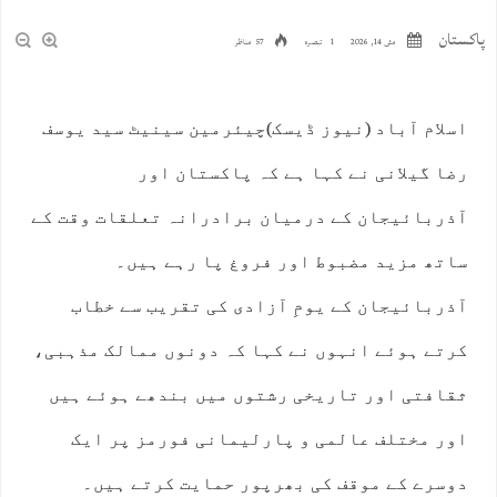
پاکستان
مئی 14, 2026
1 تبصرہ
57 مناظر
اسلام آباد (نیوز ڈیسک)چیئرمین سینیٹ سید یوسف
رضا گیلانی نے کہا ہے کہ پاکستان اور
آذربائیجان کے درمیان برادرانہ تعلقات وقت کے
ساتھ مزید مضبوط اور فروغ پا رہے ہیں۔
آذربائیجان کے یومِ آزادی کی تقریب سے خطاب
کرتے ہوئے انہوں نے کہا کہ دونوں ممالک مذہبی،
ثقافتی اور تاریخی رشتوں میں بندھے ہوئے ہیں
اور مختلف عالمی و پارلیمانی فورمز پر ایک
دوسرے کے موقف کی بھرپور حمایت کرتے ہیں۔