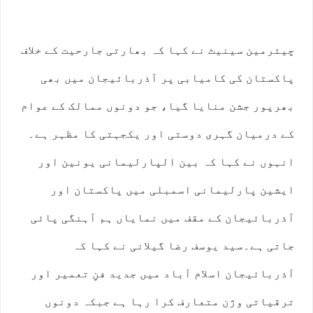
چیئرمین سینیٹ نے کہا کہ بھارتی جارحیت کے خلاف
پاکستان کی کامیابی پر آذربائیجان میں بھی
بھرپور جشن منایا گیا، جو دونوں ممالک کے عوام
کے درمیان گہری دوستی اور یکجہتی کا مظہر ہے۔
انہوں نے کہا کہ بین الپارلیمانی یونین اور
ایشین پارلیمانی اسمبلی میں پاکستان اور
آذربائیجان کے مقف میں نمایاں ہم آہنگی پائی
جاتی ہے۔سید یوسف رضا گیلانی نے کہا کہ
آذربائیجان اسلام آباد میں جدید فنِ تعمیر اور
ترقیاتی وژن متعارف کرا رہا ہے جبکہ دونوں