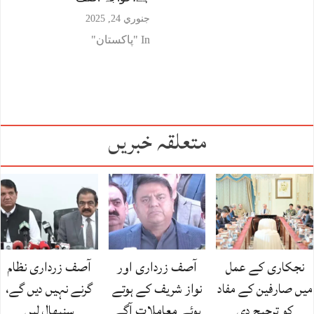
جنوري 24, 2025
In "پاکستان"
متعلقہ خبریں
نجکاری کے عمل
آصف زرداری اور
آصف زرداری نظام
میں صارفین کے مفاد
نواز شریف کے ہوتے
گرنے نہیں دیں گے،
کو ترجیح دی
ہوئے معاملات آگے
سنبھال لیں