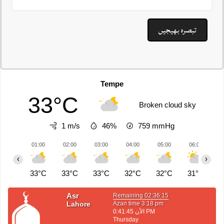
Tempe
33°C
Broken cloud sky
1 m/s
46%
759
mmHg
01:00
02:00
03:00
04:00
05:00
06:00
0
‹
›
33°C
33°C
33°C
32°C
32°C
31°C
3