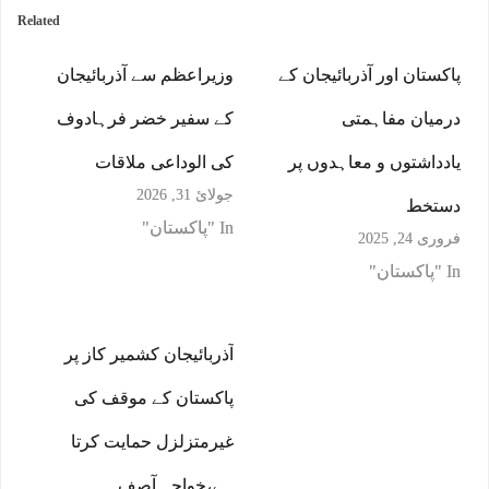
Related
پاکستان اور آذربائیجان کے
وزیراعظم سے آذربائیجان
درمیان مفاہمتی
کے سفیر خضر فرہادوف
یادداشتوں و معاہدوں پر
کی الوداعی ملاقات
جولائ 31, 2026
دستخط
In "پاکستان"
فروری 24, 2025
In "پاکستان"
آذربائیجان کشمیر کاز پر
پاکستان کے موقف کی
غیرمتزلزل حمایت کرتا
ہے،خواجہ آصف