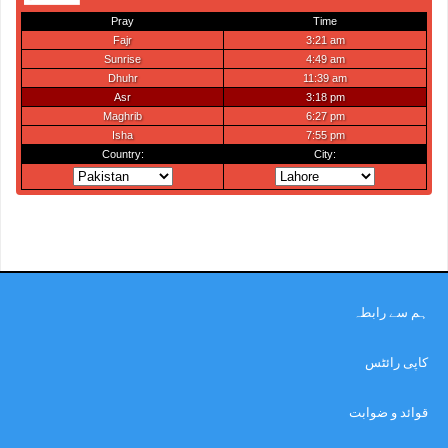
ہم سے رابطہ
کاپی رائٹس
قوائد و ضوابت