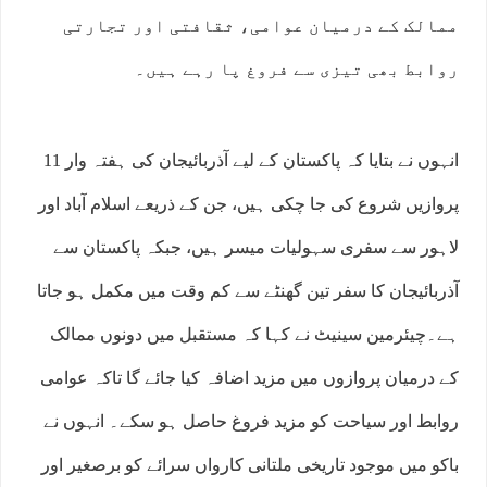
ممالک کے درمیان عوامی، ثقافتی اور تجارتی
روابط بھی تیزی سے فروغ پا رہے ہیں۔
انہوں نے بتایا کہ پاکستان کے لیے آذربائیجان کی ہفتہ وار 11
پروازیں شروع کی جا چکی ہیں، جن کے ذریعے اسلام آباد اور
لاہور سے سفری سہولیات میسر ہیں، جبکہ پاکستان سے
آذربائیجان کا سفر تین گھنٹے سے کم وقت میں مکمل ہو جاتا
ہے۔چیئرمین سینیٹ نے کہا کہ مستقبل میں دونوں ممالک
کے درمیان پروازوں میں مزید اضافہ کیا جائے گا تاکہ عوامی
روابط اور سیاحت کو مزید فروغ حاصل ہو سکے۔ انہوں نے
باکو میں موجود تاریخی ملتانی کارواں سرائے کو برصغیر اور