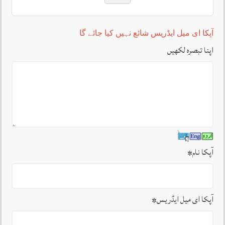
آپکا ای میل ایڈریس شائع نہیں کیا جائے گا
اپنا تبصرہ لکھیں
آپکا نام
*
آپکا ای میل ایڈریس
*