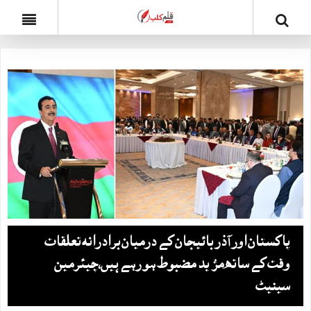
پاکستان اور آذربائیجان کے درمیان برادرانہ تعلقات
وقت کے ساتھ مزید مضبوط ہو رہے ہیں،چیئرمین
سینیٹ