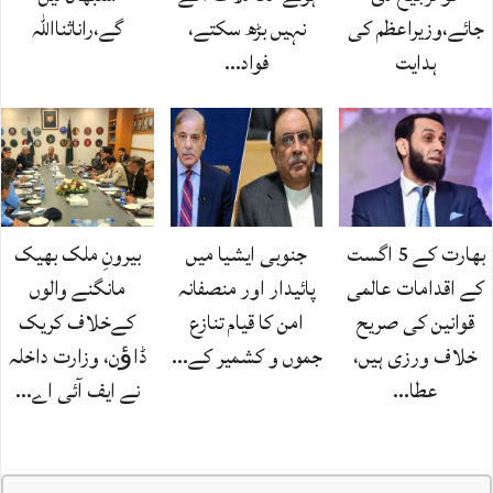
جائے،وزیراعظم کی
نہیں بڑھ سکتے،
گے،راناثنااللہ
ہدایت
فواد…
بھارت کے 5 اگست
جنوبی ایشیا میں
بیرونِ ملک بھیک
کے اقدامات عالمی
پائیدار اور منصفانہ
مانگنے والوں
قوانین کی صریح
امن کا قیام تنازع
کےخلاف کریک
خلاف ورزی ہیں،
جموں و کشمیر کے…
ڈاﺅن، وزارت داخلہ
عطا…
نے ایف آئی اے…