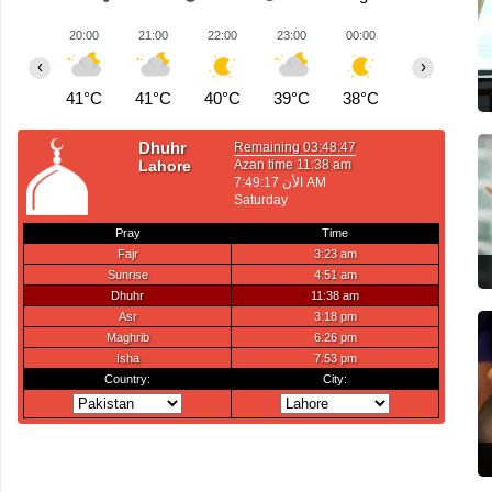
20:00
21:00
22:00
23:00
00:00
01:00
0
‹
›
41°C
41°C
40°C
39°C
38°C
37°C
3