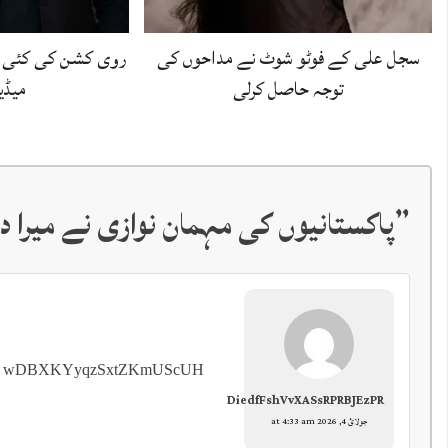
سجل علی کے فوٹو شوٹ نے مداحوں کی
روی کشن کی کئی و
توجہ حاصل کرلی
میڈیا
”
پاکستانیوں کی مہمان نوازی نے میرا د
wDBXKYyqzSxtZKmUScUH
DiedfFshVvXASsRPRBJEzPR
جولائ 4, 2026 at 4:33 am