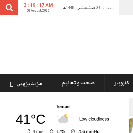
3 : 19 : 19 AM
ہفتہ،
24
صــَــفــَــر،
1448ھ
08 August, 2026
کاروبار
صحت و تعلیم
مزید پڑھیں
Tempe
41°C
Low cloudiness
4 m/s
17%
756
mmHg