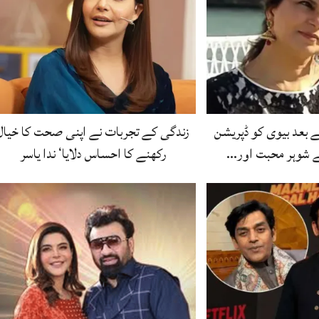
 بعد بیوی کو ڈپریشن
زندگی کے تجربات نے اپنی صحت کا خیال
ے شوہر محبت اور…
رکھنے کا احساس دلایا‘ ندا یاسر