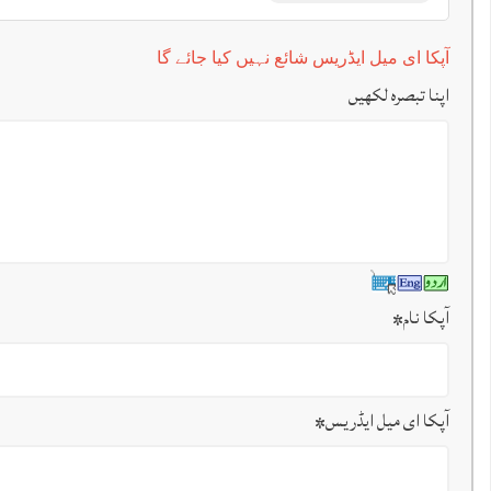
آپکا ای میل ایڈریس شائع نہیں کیا جائے گا
اپنا تبصرہ لکھیں
آپکا نام
*
آپکا ای میل ایڈریس
*