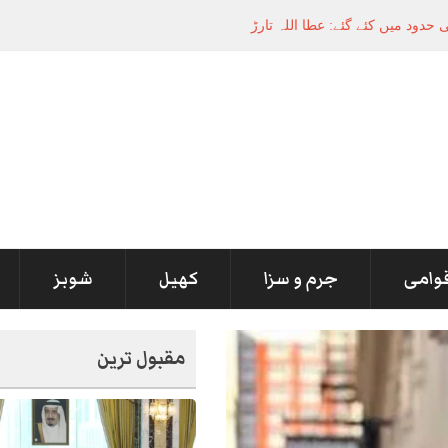
قوامی
جرم و سزا
کھیل
شوبز
مقبول ترین