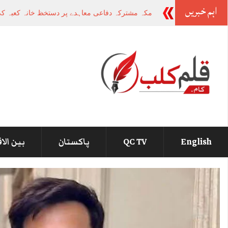
اہم خبریں
وزیراعظ
_
English
QC TV
پاکستان
بین الا