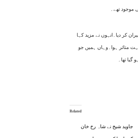
 موجود تھے۔
ن کر دیا۔انہوں نے مزید کہا
بہت متاثر ہوا۔وہاں ہمیں جو
گیا تھا۔
Related
جاوید شیخ نے شاہ رخ خان