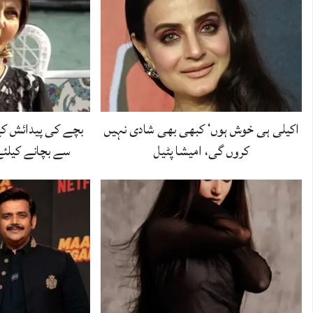
اکیلی ہی خوش ہوں‘ کبھی بھی شادی نہیں
بچے کی پیدائش کے
کروں گی، امیشا پٹیل
سے بچانے کیلئ