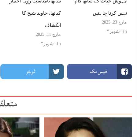
مہوش حیات کے ساتھ کام
ساتھ نامناسب رویہ اختیار
نہیں کرنا چاہتیں
کیاتھا، جاوید شیخ کا
مارچ 23, 2025
انکشاف
In "شوبز"
مارچ 11, 2025
In "شوبز"
فیس بک
ٹویٹر
متعلق