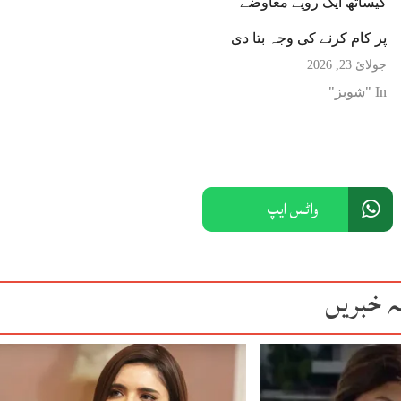
کیساتھ ایک روپے معاوضے
پر کام کرنے کی وجہ بتا دی
جولائ 23, 2026
In "شوبز"
واٹس ایپ
ہ خبریں