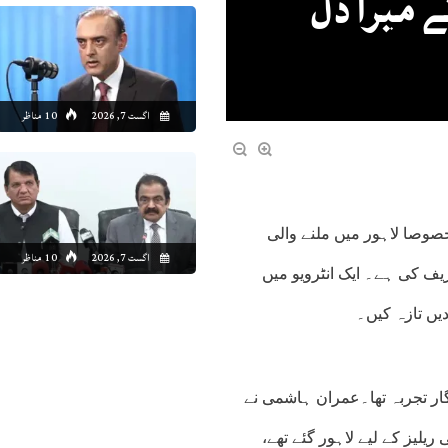
 میرا دل
اگست 7, 2026
10 مناظر
صوصا لاہور میں ملنے والی
اگست 7, 2026
10 مناظر
یف کی ہے۔ ایک انٹرویو میں
یں تازہ کیں۔
دگار تجربہ تھا۔عمران ہاشمی نے
یلیز کے لیے لاہور گئے تھے،