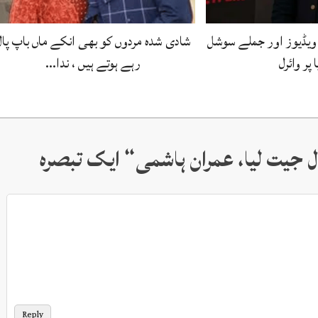
یڈیوز اور جملے سوشل
شادی شدہ مردوں کو بھی انکے ماں باپ پال
 پر وائرل
رہے ہوتے ہیں ، ندا…
ل جیت لیا، عمران ہاشمی
“ ایک تبصرہ
Reply