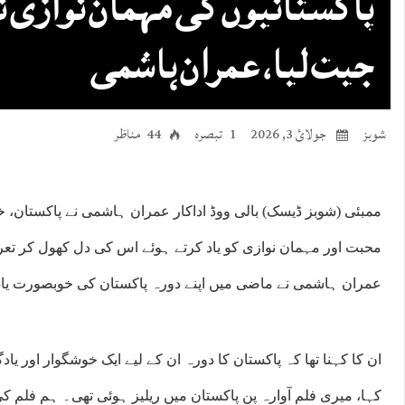
پاکستانیوں کی مہمان نوازی نے
جیت لیا، عمران ہاشمی
شوبز
جولائ 3, 2026
1 تبصرہ
44 مناظر
ممبئی (شوبز ڈیسک) بالی ووڈ اداکار عمران ہاشمی نے پاکستان، خ
محبت اور مہمان نوازی کو یاد کرتے ہوئے اس کی دل کھول کر تعر
عمران ہاشمی نے ماضی میں اپنے دورہ پاکستان کی خوبصورت یاد
ان کا کہنا تھا کہ پاکستان کا دورہ ان کے لیے ایک خوشگوار اور یا
کہا، میری فلم آوارہ پن پاکستان میں ریلیز ہوئی تھی۔ ہم فلم کی ر