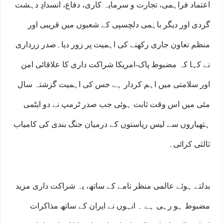
اعتماد فراہمی، تجارت و سرمایہ کاری، دفاع، انسدادِ دہشت
گردی اور دیگر باہمی دلچسپی کے شعبوں میں قریبی اور
منظم تعاون جاری رکھنے کی اہمیت پر زور دیا۔صدر زرداری
نے کہا کہ مضبوط پاک-امریکا شراکت داری کا علاقائی امن
اور سلامتی میں اہم کردار ہے جس کی اہمیت گزشتہ سال
مئی میں اس وقت ثابت ہوئی جب صدر ٹرمپ نے دو ایٹمی
ہتھیاروں سے لیس ریاستوں کے درمیان جنگ بندی کی کامیاب
ثالثی کرائی۔
بدلتے ہوئے عالمی منظر نامے کے ساتھ، یہ شراکت داری مزید
مضبوط ہو رہی ہے ۔ انہوں نے ایران کے ساتھ مذاکرات