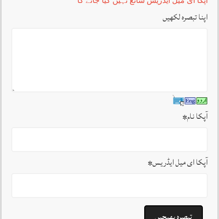
آپکا ای میل ایڈریس شائع نہیں کیا جائے گا
اپنا تبصرہ لکھیں
آپکا نام
*
آپکا ای میل ایڈریس
*