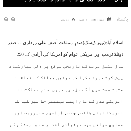
پاکستان
جولائ 4, 2026
1 تبصرہ
25 مناظر
اسلام آباد(نیوز ڈیسک)صدرِ مملکت آصف علی زرداری نے صدر
ڈونلڈ ٹرمپ اور امریکی عوام کو امریکا کی آزادی کے 250
سال مکمل ہونے کے تاریخی موقع پر دلی مبارکباد
پیش کرتے ہوئے کہا کہ دونوں ممالک کے تعلقات
مثبت سمت میں آگے بڑھ رہے ہیں۔صدرِ مملکت نے
امریکی صدر کے نام اپنے تہنیتی خط میں کہا کہ
امریکا اپنی طاقت، جدت، آزادی، جمہوریت اور
مساوی مواقع جیسے بنیادی اقدار سے وابستگی کی