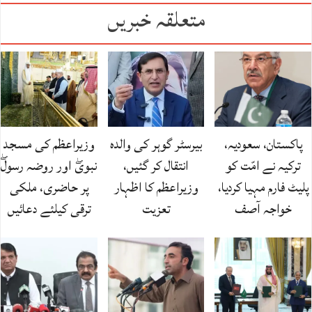
متعلقہ خبریں
پاکستان، سعودیہ،
بیرسٹر گوہر کی والدہ
وزیراعظم کی مسجد
ترکیہ نے امّت کو
انتقال کر گئیں،
نبویۖ اور روضہ رسولۖ
پلیٹ فارم مہیا کردیا،
وزیراعظم کا اظہار
پر حاضری، ملکی
خواجہ آصف
تعزیت
ترقی کیلئے دعائیں