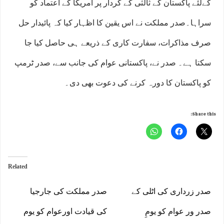
کےلئے پاکستان کے ثالثی کے کردار پر امریکا کے اعتماد کو
سراہا۔صدر مملکت نے اس یقین کا اظہار کیا کہ پائیدار حل
صرف مذاکرات، سفارت کاری کے ذریعے ہی حاصل کیا جا
سکتا ہے۔ صدر نے، پاکستانی عوام کی جانب سے، صدر ٹرمپ
کو پاکستان کا دورہ کرنے کی دعوت بھی دی۔
Share this:
Related
صدر زرداری کی اٹلی کے
صدر مملکت کی جارجیا
صدر ور عوام کو یومِ
کی قیادت اورعوام کو یوم