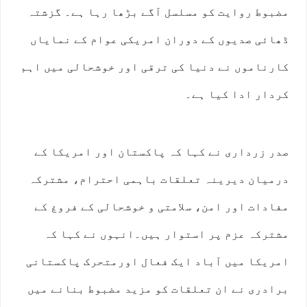
مضبوط روایت کو مسلسل آگے بڑھا رہا ہے۔ گزشتہ
ڈھائی صدیوں کے دوران امریکی عوام کے نمایاں
کارناموں نے دنیا کی ترقی اور خوشحالی میں اہم
کردار ادا کیا ہے۔
صدر زرداری نے کہا کہ پاکستان اور امریکا کے
درمیان دیرینہ تعلقات باہمی احترام، مشترکہ
مفادات اور امن، سلامتی و خوشحالی کے فروغ کے
مشترکہ عزم پر استوار ہیں۔انہوں نے کہا کہ
امریکا میں آباد ایک فعال اورمتحرک پاکستانی
برادری نے ان تعلقات کو مزید مضبوط بنانے میں