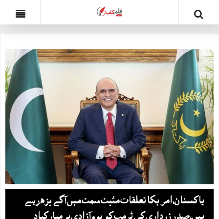
پاکستان، امریکا تعلقات مثبت سمت میں آگے بڑھ رہے
ہیں، صدر زرداری کی ٹرمپ کو یوم آزادی پر مبارکباد