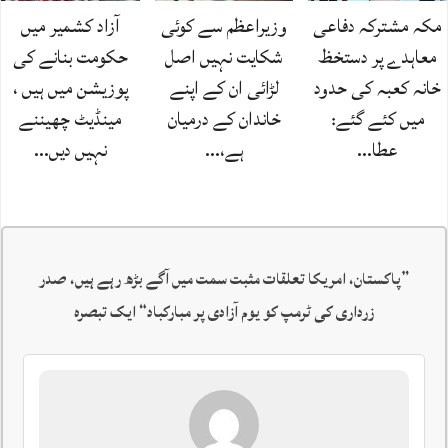
مکہ مشترکہ دفاعی
وزیراعظم سے کوئی
آزاد کشمیر میں
معاہدے پر دستخظ
شکایت نہیں اصل
حکومت بنانے کی
خانہ کعبہ کی حدود
لڑائی ان کے اپنے
پوزیشن میں ہیں ،
میں کئے گئے:
خاندان کے درمیان
مینڈیٹ چھیننے
عطا…
ہے،…
نہیں دیں…
”
پاکستان، امریکا تعلقات مثبت سمت میں آگے بڑھ رہے ہیں، صدر
زرداری کی ٹرمپ کو یوم آزادی پر مبارکباد
“ ایک تبصرہ