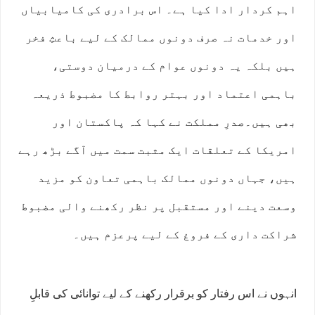
اہم کردار ادا کیا ہے۔ اس برادری کی کامیابیاں
اور خدمات نہ صرف دونوں ممالک کے لیے باعثِ فخر
ہیں بلکہ یہ دونوں عوام کے درمیان دوستی،
باہمی اعتماد اور بہتر روابط کا مضبوط ذریعہ
بھی ہیں۔صدرِ مملکت نے کہا کہ پاکستان اور
امریکا کے تعلقات ایک مثبت سمت میں آگے بڑھ رہے
ہیں، جہاں دونوں ممالک باہمی تعاون کو مزید
وسعت دینے اور مستقبل پر نظر رکھنے والی مضبوط
شراکت داری کے فروغ کے لیے پرعزم ہیں۔
انہوں نے اس رفتار کو برقرار رکھنے کے لیے توانائی کی قابلِ