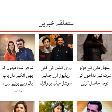
متعلقہ خبریں
سجل علی کے فوٹو
روی کشن کی کئی
شادی شدہ مردوں کو
شوٹ نے مداحوں کی
ویڈیوز اور جملے
بھی انکے ماں باپ
توجہ حاصل کرلی
سوشل میڈیا پر وائرل
پال رہے ہوتے ہیں ،
ندا…