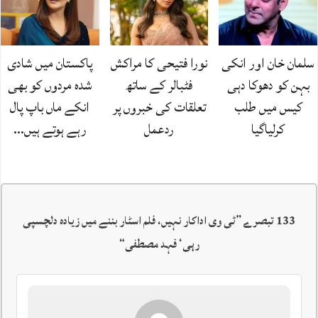
سلمان خان اور انکی
نورا فتیحی کا مراکش
پاکستان میں شادی
بہن کو دھوکا دہی
فٹبالر کے ساتھ
شدہ مردوں کو بھی
کیس میں طلب
تعلقات کی خبروں پر
انکے ماں باپ پال
کرلیاگیا
ردعمل
رہے ہوتے ہیں…
133 تبصرے ”
ٹی وی اداکار نہیں، فلم اسٹار بننے میں زیادہ دلچسپی
رہی‘ فہد مصطفی
“