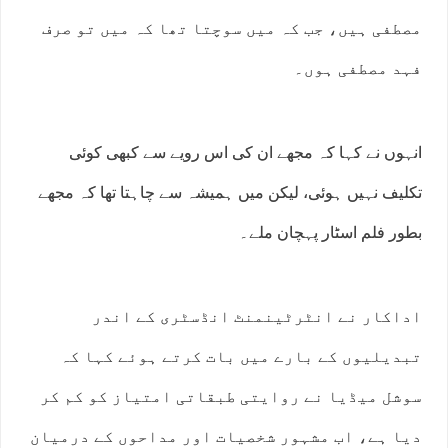
مصطفی ہیں، جب کہ میں سوچتا تھا کہ میں تو صرف
فہد مصطفی ہوں۔
انہوں نے کہا کہ مجھے ان کی اس رویے سے کبھی کوئی
تکلیف نہیں ہوئی، لیکن میں ہمیشہ سے چاہتا تھا کہ مجھے
بطور فلم اسٹار پہچان ملے۔
اداکار نے انٹرٹینمنٹ انڈسٹری کے اندر
تبدیلیوں کے بارے میں بات کرتے ہوئے کہا کہ
سوشل میڈیا نے روایتی طبقاتی امتیاز کو کم کر
دیا ہے، اب مشہور شخصیات اور مداحوں کے درمیان