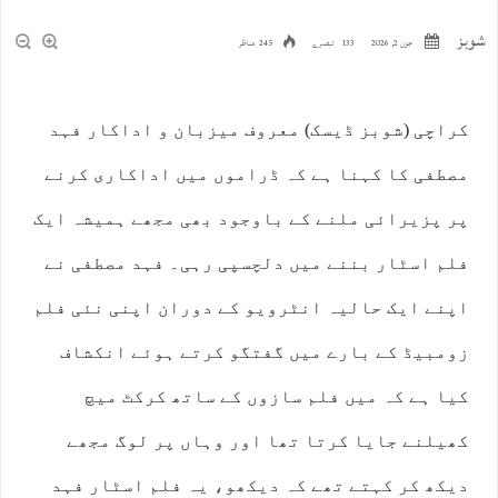
شوبز
جون 2, 2026
133 تبصرے
245 مناظر
کراچی (شوبز ڈیسک) معروف میزبان و اداکار فہد
مصطفی کا کہنا ہے کہ ڈراموں میں اداکاری کرنے
پر پزیرائی ملنے کے باوجود بھی مجھے ہمیشہ ایک
فلم اسٹار بننے میں دلچسپی رہی۔ فہد مصطفی نے
اپنے ایک حالیہ انٹرویو کے دوران اپنی نئی فلم
زومبیڈ کے بارے میں گفتگو کرتے ہوئے انکشاف
کیا ہے کہ میں فلم سازوں کے ساتھ کرکٹ میچ
کھیلنے جایا کرتا تھا اور وہاں پر لوگ مجھے
دیکھ کر کہتے تھے کہ دیکھو، یہ فلم اسٹار فہد