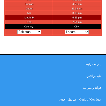
ہم سے رابطہ
کاپی رائٹس
قوائد و ضوابت
Code of Conduct – ضابطہ اخلاق