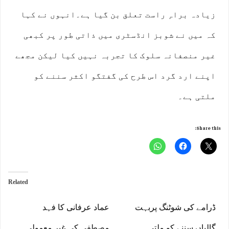
زیادہ براہِ راست تعلق بن گیا ہے۔انہوں نے کہا
کہ میں نے شوبز انڈسٹری میں ذاتی طور پر کبھی
غیر منصفانہ سلوک کا تجربہ نہیں کیا لیکن مجھے
اپنے ارد گرد اس طرح کی گفتگو اکثر سننے کو
ملتی ہے۔
Share this:
Related
ڈرامے کی شوٹنگ پربہت
عماد عرفانی کا فہد
گالیاں سننے کو ملتی
مصطفی کی غیر معمولی