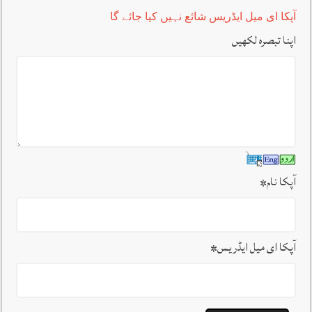
آپکا ای میل ایڈریس شائع نہیں کیا جائے گا
اپنا تبصرہ لکھیں
آپکا نام
*
آپکا ای میل ایڈریس
*