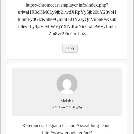
https://chromecast.smplayer.info/index.php?
url=aHR0cHM6Ly9jb21wdXRpYy5jb20uY28vbH
lubmFydGlz&title=QmlnIEJ1Y2sgQnVubnk=&sub
titles=Ly9jaHJvbWVjYXN0LnNtcGxheWVyLmlu
Zm8vc2FtcGxlLnZ
Reply
Aleisha
جولائ 10, 2026 at 2:15 am
References: Legiano Casino Auszahlung Dauer
http://www.google.gp/url?