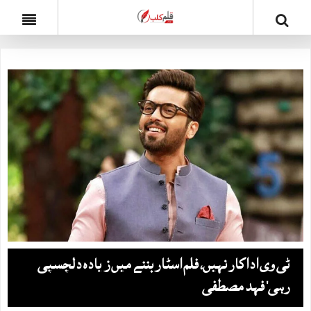
ٹی وی اداکار نہیں، فلم اسٹار بننے میں زیادہ دلچسپی
رہی‘ فہد مصطفی