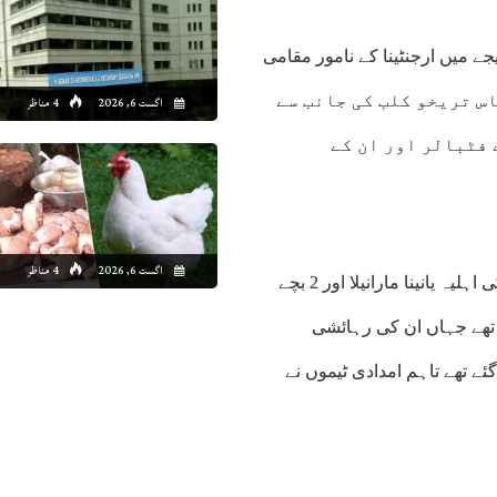
جے میں ارجنٹینا کے نامور مقامی
ی ہلاک ہوگئے۔لوکاس تریخو کلب کی جانب سے
اگست 6, 2026
4 مناظر
 فٹبالر اور ان کے
اگست 6, 2026
4 مناظر
غیر ملکی میڈیا رپورٹس کے مطابق زلزلے کے وقت لوکاس تریخو کی اہلیہ یانینا مارانیلا اور 2 بچے
ود تھے جہاں ان کی رہائشی
ئے تھے تاہم امدادی ٹیموں نے