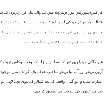
کراکس(سپورٹس نیوز )وینزویلا میں آنے والے تباہ کن زلزلوں کے نتی
فٹبالر لوکاس تریخو کی اہلیہ اور 2 بچے بھ
جاری بیان میں اس افسوسناک خبر کی تصدیق کرتے ہوئے
اہلِخانہ سے تعزیت کا اظہار کیا گیا ہے۔
آرون تریخو اور آئینہوا تریخو ساحلی علاقے پلایا گراندے میں موج
عمارت منہدم ہو گئی۔واقعے کے بعد فٹبالر کے بیوی بچے لاپتہ ہو گ
بعد میں تینوں کی ہلاکت کی تصدیق کر دی۔