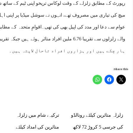
رپورٹ کے مطابق زلزلے کے وقت لوکاس تریخو اپنی ٹیم کے ساتھ 
میچ کی تیاری میں مصروف تھے، انہوں نے سوشل میڈیا پر اپنی اہل
ہار چکے ہیں اور ہزاروں افراد تاحال لاپتہ ہیں۔
Share this:
زلزلہ متاثرین کیلئے رونالڈو
ترکیہ، شام میں زلزلہ
کی جرسی 5 کروڑ 72 لاکھ
متاثرین کی امداد کیلئے