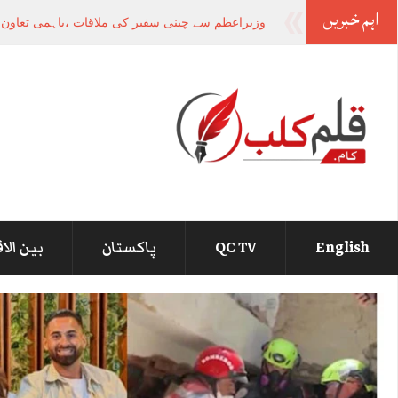
اہم خبریں
صوب
_
English
QC TV
پاکستان
بین الا