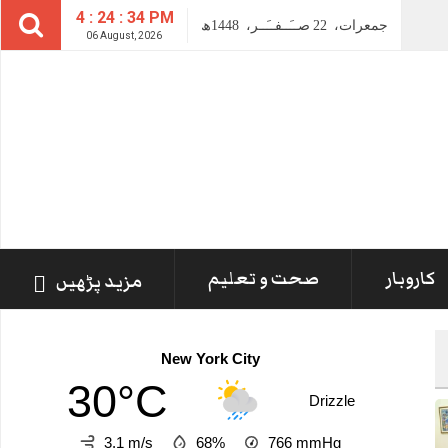
4 : 24 : 35 PM
جمعرات،
22
صــَــفــَــر،
1448ھ
06 August, 2026
کاروبار
صحت و تعلیم
مزید پڑھیں
New York City
30°C
Drizzle
3.1 m/s
68%
766
mmHg