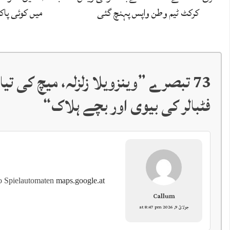
کرکٹ ٹیم وطن واپس پہنچ گئی
میں کوئی پاک
73 تبصرے ”
وینزویلا زلزلہ، میچ کی ت
فٹبالر کی بیوی اور بچے ہلاک
“
o Spielautomaten
maps.google.at
Callum
جولائ 9, 2026 at 8:47 pm