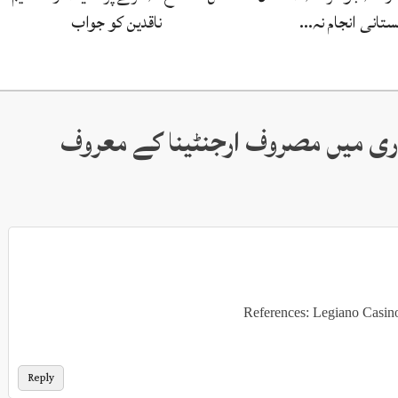
ستانی انجام نہ…
ناقدین کو جواب
یاری میں مصروف ارجنٹینا کے معروف
References: Legiano Casin
Reply