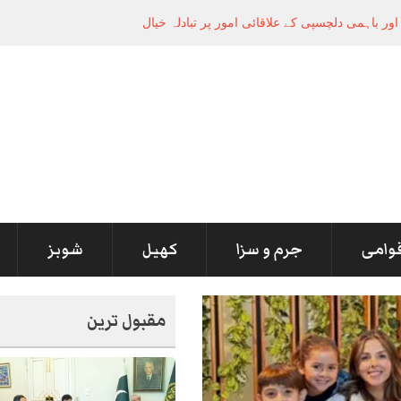
قوامی
جرم و سزا
کھیل
شوبز
مقبول ترین