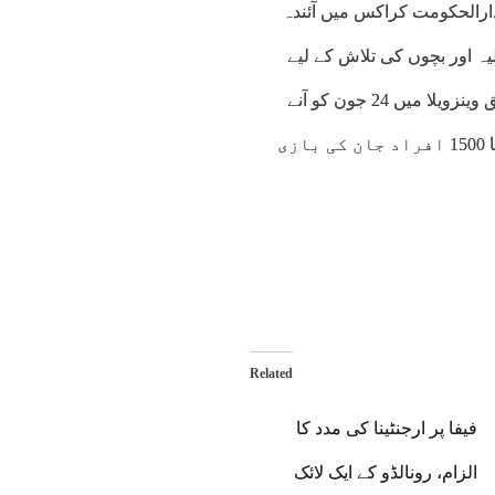
دارالحکومت کراکس میں آئندہ
یہ اور بچوں کی تلاش کے لیے
عوام سے دعا اور مدد کی اپیل بھی کی تھی۔اقوامِ متحدہ کے مطابق وینزویلا میں 24 جون کو آنے
والے زلزلوں سے تقریبا 6.76 ملین افراد متاثر ہوئے ہیں جبکہ تقریبا 1500 افراد جان کی بازی
Related
فیفا پر ارجنٹینا کی مدد کا
الزام، رونالڈو کے ایک لائک