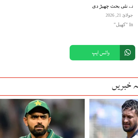
نے نئی بحث چھیڑ دی
جولائ 21, 2026
In "کھیل"
واٹس ایپ
ہ خبریں