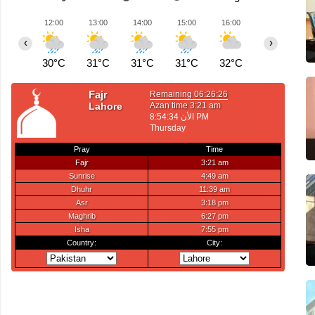
12:00
13:00
14:00
15:00
16:00
17:00
1
‹
›
30°C
31°C
31°C
31°C
32°C
32°C
3