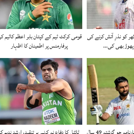
 کو نذرِ آتش کرنے کی
قومی کرکٹ ٹیم کے کپتان بابر اعظم کاٹیم ک
پھوڑ بھی کی…
پرفارمنس پر اطمینان کا اظہار
عبداللہ شفیق کا وہ کارنامہ جو گزشتہ 49 سال
ٹائٹل کا دفاع نہ کرنے پر تنقید، ارشد ندیم کا