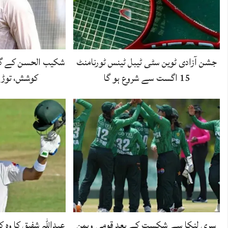
جشن آزادی ٹوین سٹی ٹیبل ٹینس ٹورنامنٹ
شکیب الحسن کے گھر
15 اگست سے شروع ہو گا
کوشش، توڑ 
سری لنکا سے شکست کے بعد قومی ویمن