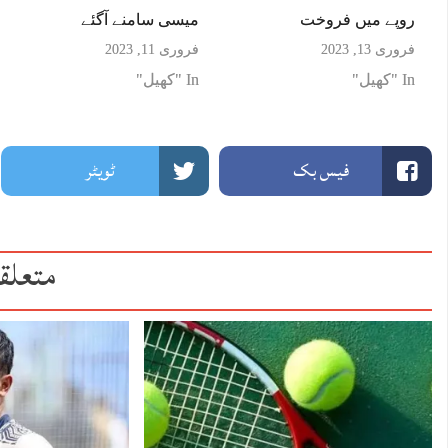
روپے میں فروخت
میسی سامنے آگئے
فروری 13, 2023
فروری 11, 2023
In "کھیل"
In "کھیل"
فیس بک
ٹویٹر
متعلق