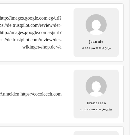
http://images.google.com.eg/url?
s://de.trustpilot.com/review/der-
http://images.google.com.eg/url?
s://de.trustpilot.com/review/der-
Jeannie
wikinger-shop.de</a
جولائ 9, 2026 at 9:50 pm
o Anmelden
https://cocoleech.com
Francesco
جولائ 10, 2026 at 12:47 am