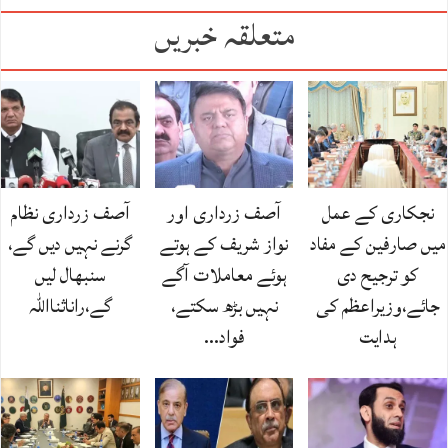
متعلقہ خبریں
نجکاری کے عمل
آصف زرداری اور
آصف زرداری نظام
میں صارفین کے مفاد
نواز شریف کے ہوتے
گرنے نہیں دیں گے،
کو ترجیح دی
ہوئے معاملات آگے
سنبھال لیں
جائے،وزیراعظم کی
نہیں بڑھ سکتے،
گے،راناثنااللہ
ہدایت
فواد…