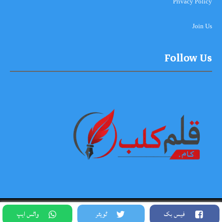
Privacy Policy
Join Us
Follow Us
Copyright © 2026-2027, Qalam Club All Rights Reserved. Theme
فیس بک
ٹویٹر
واٹس ایپ
Designed By Siddique Meo #03334456813