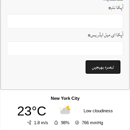
آپکا نام
*
آپکا ای میل ایڈریس
*
New York City
23°C
Low cloudiness
1.8 m/s
98%
766
mmHg