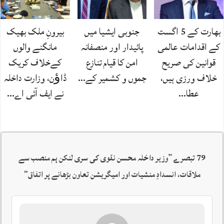
بھارت کے 5 اگست
جنوبی ایشیا میں
بیرونِ ملک بھیک
کے اقدامات عالمی
پائیدار اور منصفانہ
مانگنے والوں
قوانین کی صریح
امن کا قیام تنازع
کےخلاف کریک
خلاف ورزی ہیں،
جموں و کشمیر کے…
ڈاﺅن، وزارت داخلہ
عطا…
نے ایف آئی اے…
79 تبصرے ”
وزیر داخلہ محسن نقوی کی سری لنکن ہم منصب سے
ملاقات، انسدادِ منشیات اور امیگریشن تعاون بڑھانے پر اتفاق
“