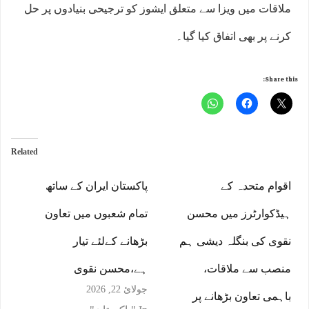
ملاقات میں ویزا سے متعلق ایشوز کو ترجیحی بنیادوں پر حل
کرنے پر بھی اتفاق کیا گیا۔
Share this:
Related
اقوام متحدہ کے
پاکستان ایران کے ساتھ
ہیڈکوارٹرز میں محسن
تمام شعبوں میں تعاون
نقوی کی بنگلہ دیشی ہم
بڑھانے کےلئے تیار
منصب سے ملاقات،
ہے،محسن نقوی
جولائ 22, 2026
باہمی تعاون بڑھانے پر