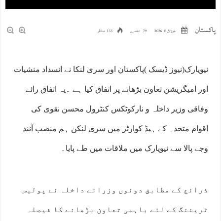
پاکستان
جولائ 8, 2026
79 تبصرے
155 مناظر
نیویارک(نیوز ڈیسک )پاکستان اور سری لنکا نے انسداد منشیات
اور امیگریشن تعاون بڑھانے پر اتفاق کیا ہے ۔یہ اتفاق رائے
وفاقی وزیر داخلہ و نارکوٹکس کنٹرول محسن نقوی کی
اقوام متحدہ کے ہیڈ کوارٹر میں سری لنکن ہم منصب آنند
وجے پالا سے نیویارک میں ملاقات میں طے پایا۔
ذرائع کے مطابق دونوں وزرائے داخلہ نے پولیس
ٹریننگ کے لئے باہمی تعاون بڑھانے کا فیصلہ