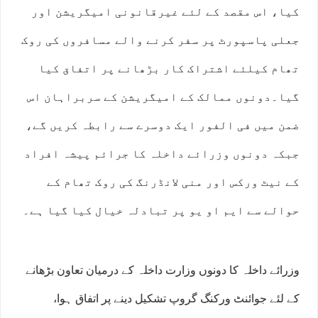
کیا، اس مقصد کے لئے غیرقانونی امیگریشن اور
جعلی پاسپورٹ پر سفر کرنے والے مسافروں کی روک
تھام کیلئے اشتراک کار بڑھانے پر اتفاق کیا
گیا۔دونوں ممالک کے امیگریشن کے سربراہان اس
ضمن میں فی الفور ایک دوسرے سے رابطہ کریں گے،
جبکہ دونوں وزرائے داخلہ کا جرائم پیشہ افراد
کے نیٹ ورکس اور منی لانڈرنگ کی روک تھام کے
حوالے سے ایم او یو پر تبادلہ خیال کیا گیا ہے۔
وزرائے داخلہ کا دونوں وزارت داخلہ کے درمیان تعاون بڑھانے
کے لئے جوائنٹ ورکنگ گروپ تشکیل دینے پر اتفاق ہوا،