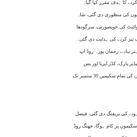
مام 17 سکیمیں ستمبر 2026 تک مکمل کرنے کا ہدف مقرر کیا گیا۔
ترقیاتی منصوبوں کی منظوری دی گئی، شاہ
پوائنٹ کی خوبصورتی، سرگودھا
 تیز کرنے کی ہدایت دی گئی۔
ر بنانے، رحمان پورہ روڈ اپ
ڈیز پارک، کڈز ایریا اور بس
سٹیشن بنانے کے منصوبے بھی منظور کیے گئے، تاہم سرگودھا ڈویژن کی تمام سکیمیں 30 ستمبر تک
سائل موجود ہونے کی بریفنگ دی گئی، فیصل
اد میں 81 کلومیٹر طویل 38 سڑکوں سمیت مجموعی طور پر 59 سکیموں پر کام ہوگا، جھنگ روڈ