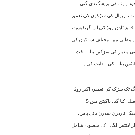
 ارب روپے کے فنڈز موجود ہونے کی بریفنگ دی گئی
اہیوال شہر ا سڑکیں تعمیر ہوں گی جبکہ ستمبر 2026 تک ساہیوال کی سڑکوں کی تعمیر
فرید ٹاﺅن روڈ کی اپ گریڈیشن،
یچہ وطنی میں مختلف سڑکوں کی
ی معیار کی سڑکیں بنانے، فٹ
ائنٹس بنانے کی ہدایت کی۔
نگ تک سڑک کی تعمیر، اکبر روڈ
پر سولر سٹریٹ لائٹس اور جناح سٹیڈیم میں فلڈ لائٹس لگانے کا فیصلہ کیا گیا، پاکپتن میں 5
 گئی جبکہ ناردرن سدرن بائی پاس،
لر لائٹس لگانے کے منصوبے شامل