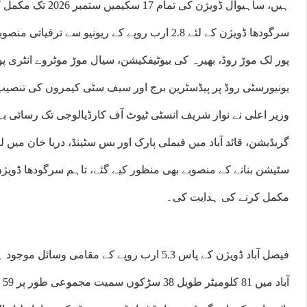
ہیں، ساہیوال ڈویژن کی ت
سرگودھا ڈویژن کے لئے 2.8 ارب روپے کے ریونیو سے 
پور لک موڑ روڈ، بھیرہ کی بیوٹیفکیشن، سیال موڑ موٹروے انٹری 
یونیورسٹی روڈ پر پیڈسٹرین برج اور سیف سٹی کیمروں کی تنصیب
وزیر اعلی نے نواز شریف انسٹی ٹیوٹ آف کارڈیالوجی تک رسائی بہت
گریڈیشن، قائد آباد میں فیملی پارک اور بس سٹینڈ، دریا خان میں لی
مکمل کرنے کی ہدایت کی۔
فیصل آباد ڈویژن کے پاس 5.3 ارب روپے کے مقامی و
آب