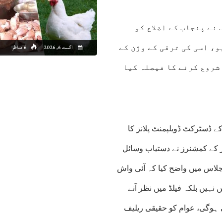
نے پنجاب کے اضلاع کو
اگست 6, 2026
6 مناظر
، اسی کی ترقی کے وژن کے
شروع کرنے کا فیصلہ کیا
 ڈسٹرکٹ ڈویلپمنٹ پلانز کا
نز کے کمشنرز نے دستیاب وسائل
جلاس میں واضح کیا کہ آئی واش
نہیں بلکہ فیلڈ میں نظر آنے
ی ہوگی، عوام کو حقیقی ریلیف