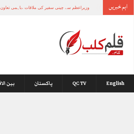
اہم خبریں
صوب
_
English
QC TV
پاکستان
بین الا