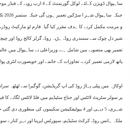
ساہیوال ڈویژن کےلئے لوکل گورنمنٹ کے 4
جبکہ س
و مرمت مکمل کرنے کا ہدف مقرر کیا گیا۔فارم ٹو مارکیٹ روڈز، 
شیر دل چوک سے سمندری روڈ، ہڑپہ روڈ، گرلز کالج روڈ اور چ
تعمیر بھی منصوبے میں شامل ہے، وزیراعلی نے ساہیوال میں عالم
پاتھ لازمی تعمیر کرنے، تجاوزات کے خاتمے اور خوبصورت انٹری پو
اوکاڑہ میں پپلی پہاڑ روڈ کی اپ گریڈیشن، گوگیرا سے ٹھٹھہ سرا
شہری، 5 دیہی اور 4 بیوٹیفکیشن سکیموں کی منظوری دی
ملکہ ہانس روڈ، کرکٹ سٹیڈیم، سپورٹس ایرینا اور نہر کنارے سو