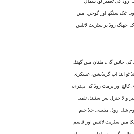
لہ روڈ کی تعمیر نو، سمال
ٹوبہ ٹیک سنگھ اور گوجرہ میں
ٹیفکیشن جبکہ جھنگ روڈ پر سٹریٹ لائٹس
 3 ارب روپے سے 28 سکیمیں مکمل کی جائیں گی، ملتان میں گھنٹہ
ڈز کی اینڈ ٹو اینڈ اپ گریڈیشن، عسکری
ی کالج اور پرمٹ روڈ کی بہتری،
والا جنرل بس سٹینڈ، تلمبہ
وم شاہ روڈ، میلسی جلا جیم
کا میں سٹریٹ لائٹس اور قاسم
جائیں گی۔وزیراعلی مریم نواز