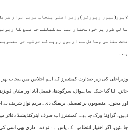
لاہور(نیوز رپورٹر )وزیر اعلی پنجاب مریم نواز شریف 
مالی طور پر خودمختار بنانے کیلئے جس ضلع کا ریونیو
تحت مقامی وسائل سے اربوں روپے کے ترقیاتی منصوبے 
ہے ۔
وزیراعلی کی زیر صدارت کمشنرز کے اہم اجلاس میں پنجاب بھر کے
جائزہ لیا گیا جبکہ ساہیوال، سرگودھا، فیصل آباد اور ملتان ڈویژ
اور مجوزہ منصوبوں پر تفصیلی بریفنگ دی۔مریم نواز شریف نے ا
نہیں، گراﺅنڈ ورک چاہیے، کمشنرز اب صرف ایئرکنڈیشنڈ دفاتر میں 
چاہئیں، اگر اختیار انتظامیہ کے پاس ہے تو ذمہ داری بھی اسی ک