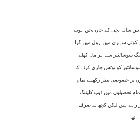
تین سالہ بچی کے جاں بحق ہونے
گر کوئی شہری مین ہول میں گرا
سنگ سوسائٹیز سے ہر ماہ کھلے
سوسائٹیز کو نوٹس جاری کرنے کا
ں پر خصوصی نظر رکھنے، تمام
مام تحصیلوں میں ڈیپ کلیننگ
کر رہے ہیں لیکن کچھ نے صرف
ے تھا۔