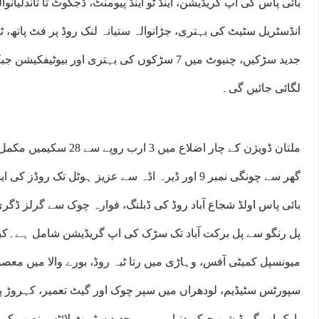
بائی پاس کی اپ گریڈیشن، اینڈ ٹو اینڈ پیومنٹ، ڈجکوٹ تا تاندلیانوا
انڈسٹریل سٹیٹ کی بہتری، جڑانوالہ ستیانہ لنک روڈ پر فٹ پاتھ، 
جدید سڑکیں، چنیوٹ میں 7 سڑکوں کی بہتری اور بیو
لگائی جائیں گی۔
ملتان ڈویژن کے چار اضلاع میں
گھر سے چونگی نمبر 9 اور ڈیرہ اڈہ سے عزیز ہوٹل تک رو
بائی پاس اولڈ شجاع آباد روڈ کی ڈبلنگ، فوارہ چوک سے گرلز ڈگر
پل رنگو سے پل برکت آباد تک سڑک کی اپ گریڈیشن شامل ہے۔کبیر 
میونسپل کمیٹی آفس، وہاڑی میں رتا ٹبہ روڈ، بورے والا میں معص
سپورٹس سٹیڈیم، لودھراں میں سپر چوک اور گیٹ تعمیر، کہروڑ پ
پارک اپ گریڈیشن جبکہ دنیا پور میں جدید سٹریٹ لائٹس نصب کی 