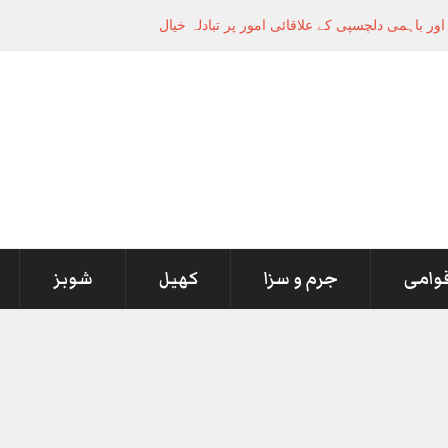
قوامی
جرم و سزا
کھیل
شوبز