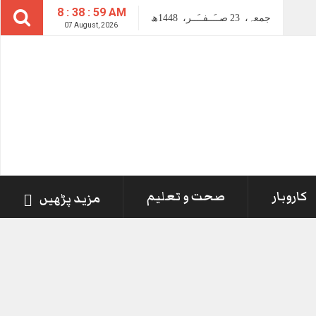
8 : 39 : 00 AM
جمعہ،
23
صــَــفــَــر،
1448ھ
07 August, 2026
کاروبار
صحت و تعلیم
مزید پڑھیں