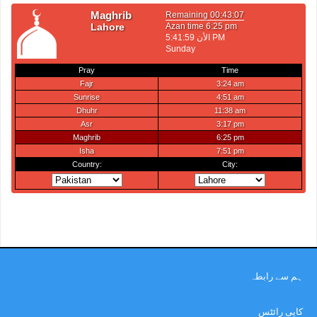
ہم سے رابطہ
کاپی رائٹس