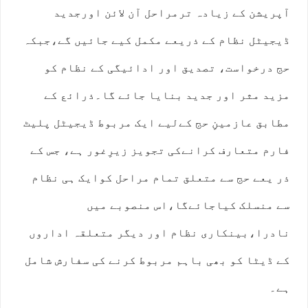
آپریشن کے زیادہ ترمراحل آن لائن اورجدید
ڈیجیٹل نظام کے ذریعے مکمل کیے جائیں گے،جبکہ
حج درخواست، تصدیق اور ادائیگی کے نظام کو
مزید مثر اور جدید بنایا جائے گا۔ذرائع کے
مطابق عازمینِ حج کےلیے ایک مربوط ڈیجیٹل پلیٹ
فارم متعارف کرانےکی تجویز زیرِغور ہے، جس کے
ذر یعے حج سے متعلق تمام مراحل کوایک ہی نظام
سے منسلک کیاجائےگا،اس منصوبے میں
نادرا،بینکاری نظام اور دیگر متعلقہ اداروں
کے ڈیٹا کو بھی باہم مربوط کرنے کی سفارش شامل
ہے۔