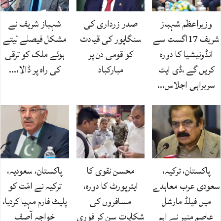
وزیراعظم شہباز
صدر زرداری کی
شہباز شریف نے
شریف 17اگست سے
سنگاپور کی قیادت
مشکل فیصلے لیتے
انڈونیشیا کا دورہ
کو قومی دن پر
ہوئے ملک کو ترقی
کریں گے ،ڈی ایٹ
مبارکباد
کی راہ پر ڈالا،…
سربراہی اجلاس…
پاکستان، ترکیہ،
محسن نقوی کا
پاکستان، سعودیہ،
سعودی عرب معاہدے
ایئرپورٹ کا دورہ،
ترکیہ نے امّت کو
میں فیلڈ مارشل
مسافروں کی
پلیٹ فارم مہیا کردیا،
عاصم منیر نے اہم
شکایات سن کر فوری
خواجہ آصف