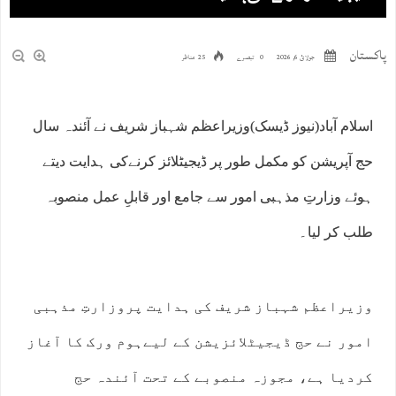
پاکستان
جولائ 6, 2026
0 تبصرے
25 مناظر
اسلام آباد(نیوز ڈیسک)وزیراعظم شہباز شریف نے آئندہ سال
حج آپریشن کو مکمل طور پر ڈیجیٹلائز کرنےکی ہدایت دیتے
ہوئے وزارتِ مذہبی امور سے جامع اور قابلِ عمل منصوبہ
طلب کر لیا۔
وزیراعظم شہباز شریف کی ہدایت پروزارتِ مذہبی
امور نے حج ڈیجیٹلائزیشن کے لیےہوم ورک کا آغاز
کردیا ہے، مجوزہ منصوبے کے تحت آئندہ حج