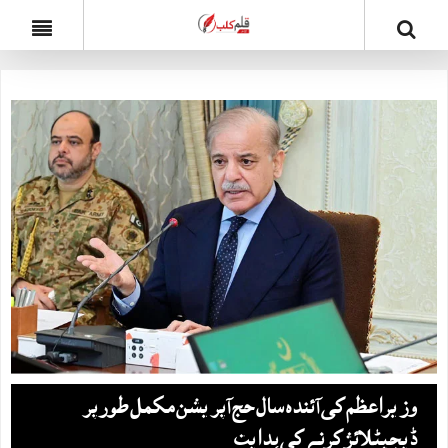
وزیراعظم کی آئندہ سال حج آپریشن مکمل طور پر
ڈیجیٹلائز کرنے کی ہدایت