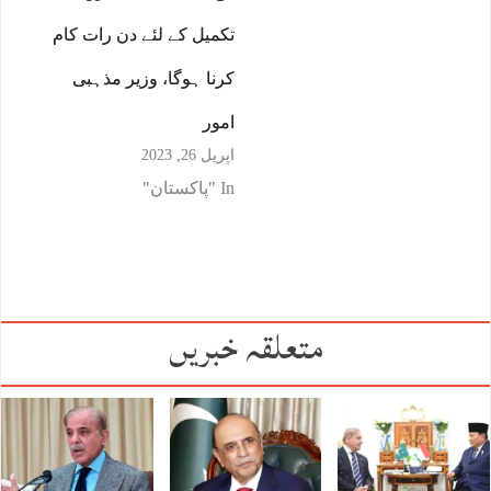
تکمیل کے لئے دن رات کام
کرنا ہوگا، وزیر مذہبی
امور
اپریل 26, 2023
In "پاکستان"
متعلقہ خبریں