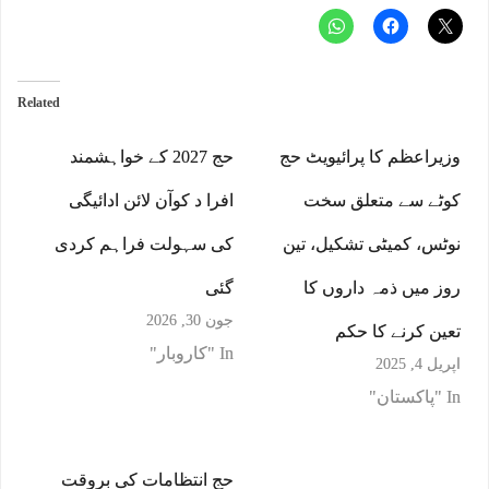
Related
وزیراعظم کا پرائیویٹ حج
حج 2027 کے خواہشمند
کوٹے سے متعلق سخت
افرا د کوآن لائن ادائیگی
نوٹس، کمیٹی تشکیل، تین
کی سہولت فراہم کردی
روز میں ذمہ داروں کا
گئی
جون 30, 2026
تعین کرنے کا حکم
In "کاروبار"
اپریل 4, 2025
In "پاکستان"
حج انتظامات کی بروقت