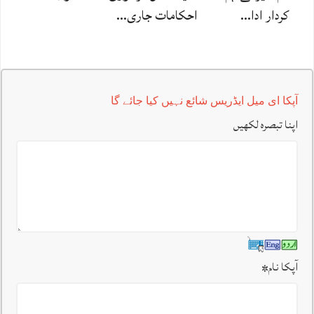
کردار ادا…
احکامات جاری…
آپکا ای میل ایڈریس شائع نہیں کیا جائے گا
اپنا تبصرہ لکھیں
آپکا نام
*