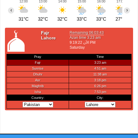
12:00
13:00
14:00
15:00
16:00
17:00
1
‹
›
31°C
32°C
32°C
33°C
33°C
27°C
2