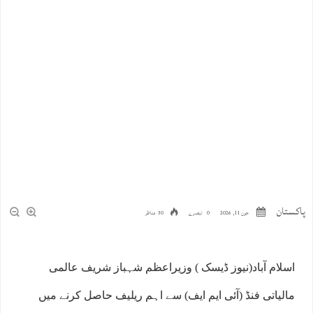
پاکستان
جون 11, 2026
0 تبصرے
30 مناظر
اسلام آباد(نیوز ڈیسک ) وزیراعظم شہباز شریف عالمی
مالیاتی فنڈ (آئی ایم ایف) سے اہم ریلیف حاصل کرنے میں