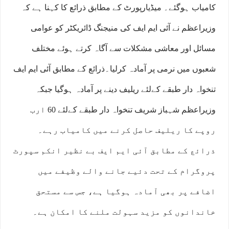
کامیاب ہوگئے۔ میڈیارپورٹ کے مطابق ذرائع کا کہنا ہے کہ
وزیراعظم نے آئی ایم ایف کی منیجنگ ڈائریکٹر کو عوامی
مسائل اور معاشی مشکلات سے آگاہ کرتے ہوئے مختلف
شعبوں میں نرمی پر آمادہ کرلیا۔ذرائع کے مطابق آئی ایم ایف
تنخواہ دار طبقے کےلئے ریلیف دینے پر آمادہ ہوگیا جبکہ
وزیراعظم شہباز شریف تنخواہ دار طبقے کےلئے 60 ارب
روپے کا ریلیف حاصل کرنے میں کامیاب رہے۔
ذرائع کے مطابق آئی ایم ایف بے نظیر انکم سپورٹ
پروگرام کے تحت دئیے جانے والے وظیفے میں
اضافے پر بھی آمادہ ہوگیا ہے، جس سے مستحق
خاندانوں کو مزید سہولت ملنے کا امکان ہے۔