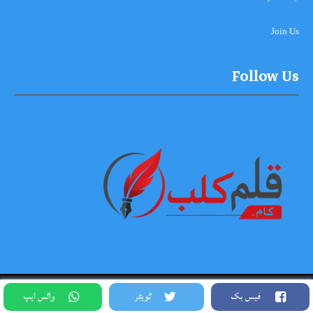
Join Us
Follow Us
Copyright © 2026-2027, Qalam Club All Rights Reserved. Theme
فیس بک
ٹویٹر
واٹس ایپ
Designed By Siddique Meo #03334456813