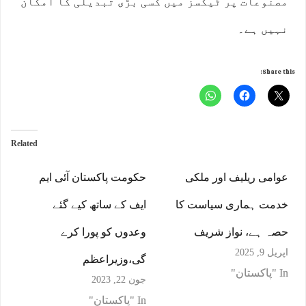
مصنوعات پر ٹیکسز میں کسی بڑی تبدیلی کا امکان
نہیں ہے۔
Share this:
Related
عوامی ریلیف اور ملکی
حکومت پاکستان آئی ایم
خدمت ہماری سیاست کا
ایف کے ساتھ کیے گئے
حصہ ہے، نواز شریف
وعدوں کو پورا کرے
اپریل 9, 2025
گی،وزیراعظم
In "پاکستان"
جون 22, 2023
In "پاکستان"