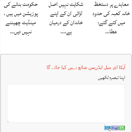
معاہدے پر دستخظ
شکایت نہیں اصل
حکومت بنانے کی
خانہ کعبہ کی حدود
لڑائی ان کے اپنے
پوزیشن میں ہیں ،
میں کئے گئے:
خاندان کے درمیان
مینڈیٹ چھیننے
عطا…
ہے،…
نہیں دیں…
آپکا ای میل ایڈریس شائع نہیں کیا جائے گا
اپنا تبصرہ لکھیں