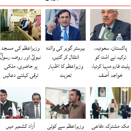
پاکستان، سعودیہ،
بیرسٹر گوہر کی والدہ
وزیراعظم کی مسجد
ترکیہ نے امّت کو
انتقال کر گئیں،
نبویۖ اور روضہ رسولۖ
پلیٹ فارم مہیا کردیا،
وزیراعظم کا اظہار
پر حاضری، ملکی
خواجہ آصف
تعزیت
ترقی کیلئے دعائیں
مکہ مشترکہ دفاعی
وزیراعظم سے کوئی
آزاد کشمیر میں