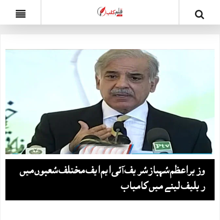
وزیراعظم شہباز شریف آئی ایم ایف مختلف شعبوں میں
ریلیف لینے میں کامیاب