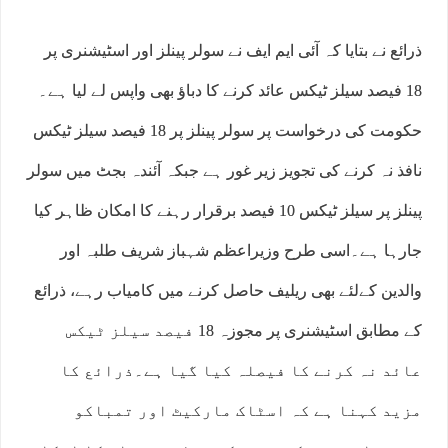
ذرائع نے بتایا کہ آئی ایم ایف نے سولر پینلز اور اسٹیشنری پر
18 فیصد سیلز ٹیکس عائد کرنے کا دباﺅ بھی واپس لے لیا ہے۔
حکومت کی درخواست پر سولر پینلز پر 18 فیصد سیلز ٹیکس
نافذ نہ کرنے کی تجویز زیر غور ہے جبکہ آئندہ بجٹ میں سولر
پینلز پر سیلز ٹیکس 10 فیصد برقرار رہنے کا امکان ظاہر کیا
جارہا ہے۔اسی طرح وزیراعظم شہباز شریف طلبہ اور
والدین کےلئے بھی ریلیف حاصل کرنے میں کامیاب رہے، ذرائع
کے مطابق اسٹیشنری پر مجوزہ 18 فیصد سیلز ٹیکس
عائد نہ کرنے کا فیصلہ کیا گیا ہے۔ذرائع کا
مزید کہنا ہے کہ اسٹاک مارکیٹ اور تمباکو