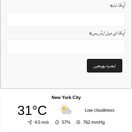
آپکا نام
*
آپکا ای میل ایڈریس
*
New York City
31°C
Low cloudiness
4.5 m/s
57%
762
mmHg