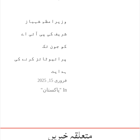
وزیراعظم شہباز
شریف کی پی آئی اے
کو جون تک
پرائیوٹائز کرنے کی
ہدایت
فروری 15, 2025
In "پاکستان"
متعلقہ خبریں