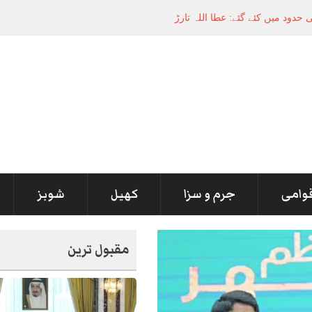
قوامی
جرم و سزا
کھیل
شوبز
مقبول ترین