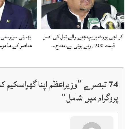
کر اچی پورٹ پر پہنچنے والے تیل کی اصل
بھارتی سرپرستی 
قیمت 200 روپے ہوتی ہے،مفتاح…
عناصر کے مذموم ع
74 تبصرے ”
وزیراعظم اپنا گھراسکیم کا
پروگرام میں شامل
“