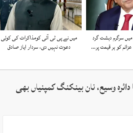
میں سرگرم دہشت گرد
میں نے پی ٹی آئی کومذاکرات کی کوئی
زائم کو ہر قیمت پر…
دعوت نہیں دی، سردار ایاز صادق
 دائرہ وسیع، نان بینکنگ کمپنیاں بھی