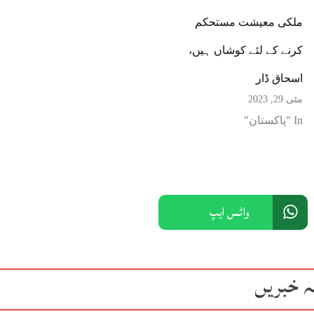
ملکی معیشت مستحکم
کرنے کے لئے کوشاں ہیں،
اسحاق ڈار
مئی 29, 2023
In "پاکستان"
واٹس ایپ
ہ خبریں