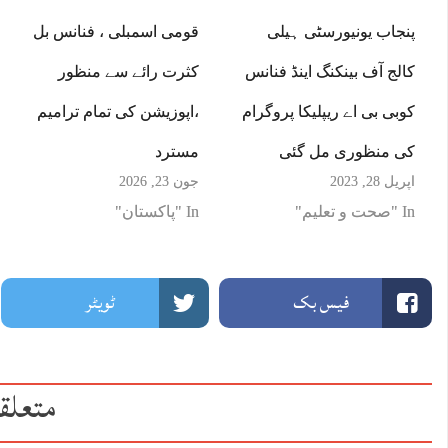
پنجاب یونیورسٹی ہیلی
قومی اسمبلی ، فنانس بل
کالج آف بینکنگ اینڈ فنانس
کثرت رائے سے منظور
کوبی بی اے ریپلیکا پروگرام
،اپوزیشن کی تمام ترامیم
کی منظوری مل گئی
مسترد
اپریل 28, 2023
جون 23, 2026
In "صحت و تعلیم"
In "پاکستان"
فیس بک
ٹویٹر
متعلق