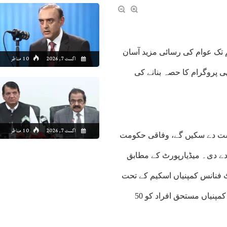
م تک عوام کی رسائی مزید آسان
اگست 7, 2026
10 مناظر
ھی پروگرام کا حصہ بنانے کی
اگست 7, 2026
10 مناظر
خواست دے سکیں گے، وفاقی حکومت
دے دی۔ میڈیارپورٹ کے مطابق
 فنانس کمپنیاں اسکیم کے تحت
ایک کروڑ روپے تک قرض فراہم کرسکیں گی،جبکہ مائیکروفنانس کمپنیاں مستحق افراد کو 50