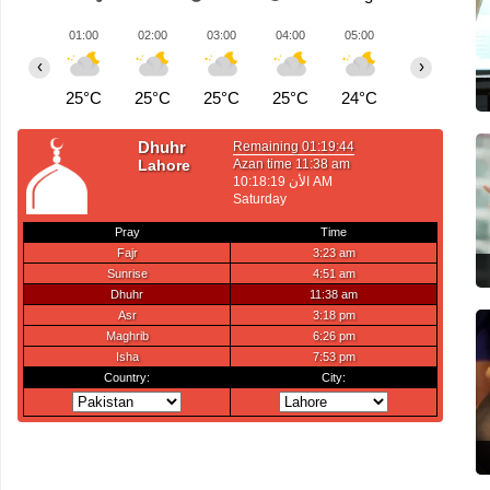
01:00
02:00
03:00
04:00
05:00
06:00
0
‹
›
25°C
25°C
25°C
25°C
24°C
24°C
2