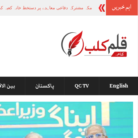
اہم خبریں
وزیراعظم سے
_
English
QC TV
پاکستان
بین الا