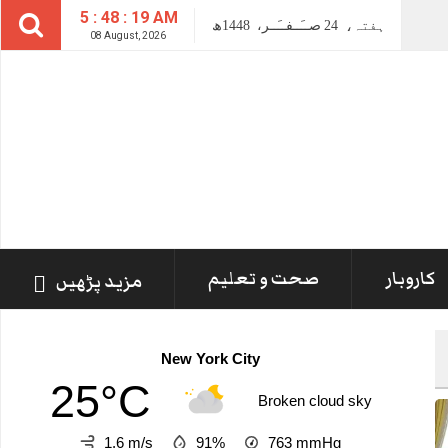
5 : 48 : 21 AM
ہفتہ،
24
صــَــفــَــر،
1448ھ
08 August, 2026
کاروبار
صحت و تعلیم
مزید پڑھیں
New York City
25°C
Broken cloud sky
1.6 m/s
91%
763
mmHg