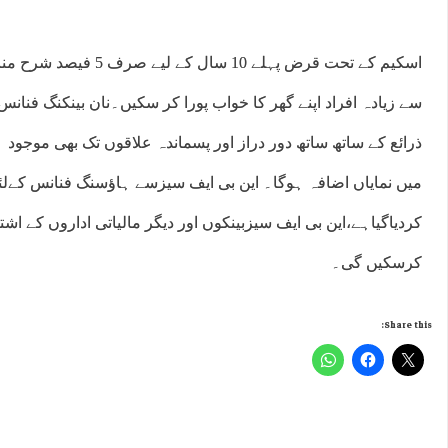
اسکیم کے تحت قرض پہلے 10 سا
سے زیادہ افراد اپنے گھر کا خواب پورا کر سکیں۔نان بینکنگ فنانس
ذرائع کے ساتھ ساتھ دور دراز اور پسماندہ علاقوں تک بھی موج
میں نمایاں اضافہ ہوگا۔ این بی ایف سیزسے ہاﺅسنگ فنانس کےل
کردیاگیاہے،این بی ایف سیزبینکوں اور دیگر مالیاتی اداروں کے 
کرسکیں گی۔
Share this: