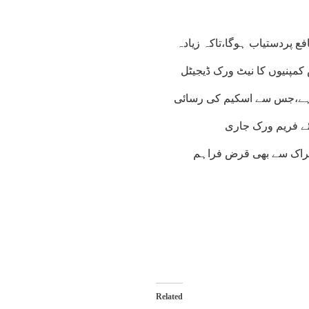
ل کے لیے صرف 5 فیصد شرح منافع پردستیاب ہوگا،تاکہ زیادہ
 کمپنیوں کا نیٹ ورک ڈیجیٹل
ود ہے،جس سے اسکیم کی رسائی
ئے فریم ورک جاری
اشتراک سے بھی قرض فراہم
Related