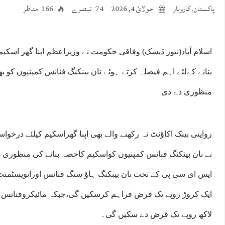
پاکستان
,
کاروبار
جولائ 4, 2026
74 تبصرے
166 مناظر
اسلام آباد(نیوز ڈیسک) وفاقی حکومت نے وزیراعظم اپنا گھر اسکی
بنانے کےلئے اہم فیصلہ کرتے ہوئے نان بینکنگ فنانس کمپنیوں کو ب
منظوری دے دی
روایتی بینک اکاﺅنٹ نہ رکھنے والے بھی اپنا گھراسکیم کیلئے در
نے نان بینکنگ فنانس کمپنیوں کواسکیم کاحصہ بنانے کی منظوری 
ایس ای سی پی کے تحت نان بینکنگ ہاﺅ سنگ فنانس اورانویسٹمنٹ
لاکھ روپے تک قرض دے سکیں گی۔