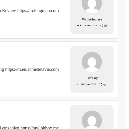
eo Review
https://m.fengniao.com
Wilhelmina
جولائ 10, 2026 at 12:35 am
ung
https://m.en.acmedelavie.com
Tiffany
جولائ 10, 2026 at 3:06 pm
d einzahlen
https://mylinkbox.me