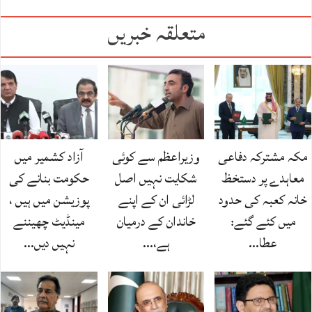
متعلقہ خبریں
مکہ مشترکہ دفاعی
وزیراعظم سے کوئی
آزاد کشمیر میں
معاہدے پر دستخظ
شکایت نہیں اصل
حکومت بنانے کی
خانہ کعبہ کی حدود
لڑائی ان کے اپنے
پوزیشن میں ہیں ،
میں کئے گئے:
خاندان کے درمیان
مینڈیٹ چھیننے
عطا…
ہے،…
نہیں دیں…