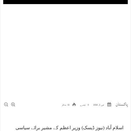
پاکستان
جون 3, 2026
0 تبصرے
52 مناظر
اسلام آباد (نیوز ڈیسک) وزیر اعظم کے مشیر برائے سیاسی