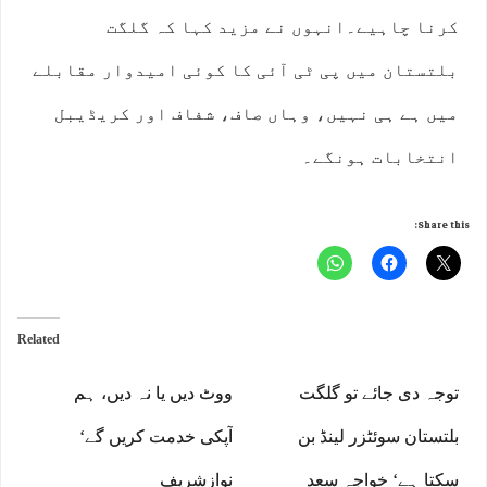
کرنا چاہیے۔انہوں نے مزید کہا کہ گلگت
بلتستان میں پی ٹی آئی کا کوئی امیدوار مقابلے
میں ہے ہی نہیں، وہاں صاف، شفاف اور کریڈیبل
انتخابات ہونگے۔
Share this:
Related
توجہ دی جائے تو گلگت
ووٹ دیں یا نہ دیں، ہم
بلتستان سوئٹزر لینڈ بن
آپکی خدمت کریں گے‘
سکتا ہے‘ خواجہ سعد
نوازشریف