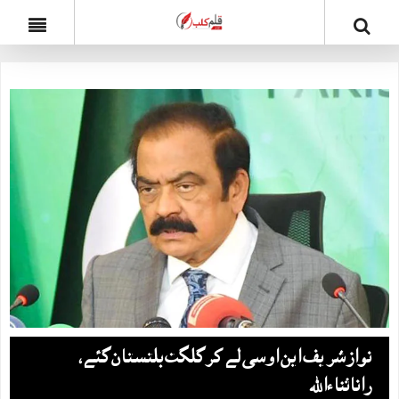
نواز شریف این او سی لے کر گلگت بلتستان گئے،
راناثناءاﷲ