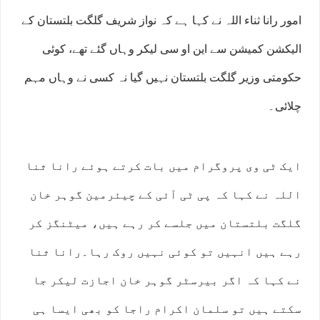
امور رانا ثناء اللہ نے کہا ہے کہ نواز شریف گلگت بلتستان کے
الیکشن کمیشن سے این او سی لیکر وہاں گئے تھے، کوئی
حکومتی وزیر گلگت بلتستان نہیں گیا نہ کسی نے وہاں مہم
چلائی۔
ایک ٹی وی پروگرام میں بات کرتے ہوئے رانا ثنا
اللہ نے کہا کہ پی ٹی آئی کے چیئرمین گوہر خان
گلگت بلتستان میں جلسے کر رہے ہیں، میٹنگز کر
رہے ہیں انہیں تو کوئی نہیں روک رہا۔رانا ثنا
نے کہا کہ اگر بیرسٹر گوہر خان اجازت لیکر جا
سکتے ہیں تو سلمان اکرام راجا کو بھی ایسا ہی