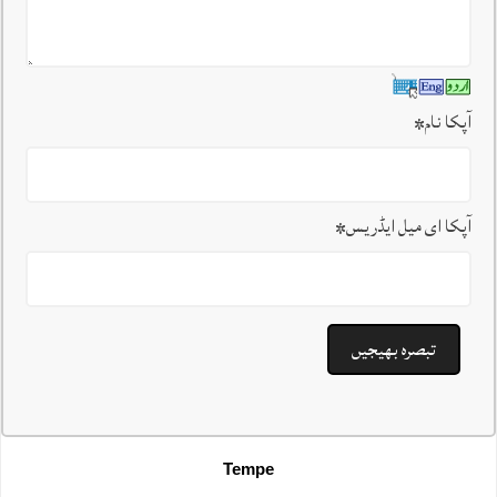
آپکا نام
*
آپکا ای میل ایڈریس
*
Tempe