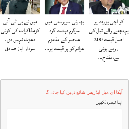
کر اچی پورٹ پر
بھارتی سرپرستی میں
میں نے پی ٹی آئی
پہنچنے والے تیل کی
سرگرم دہشت گرد
کومذاکرات کی کوئی
اصل قیمت 200
عناصر کے مذموم
دعوت نہیں دی،
روپے ہوتی
عزائم کو ہر قیمت پر…
سردار ایاز صادق
ہے،مفتاح…
آپکا ای میل ایڈریس شائع نہیں کیا جائے گا
اپنا تبصرہ لکھیں