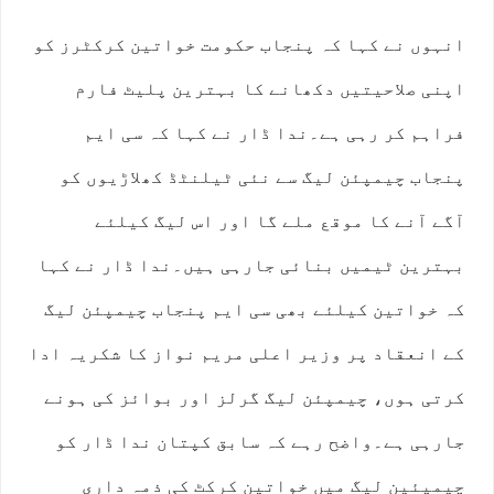
انہوں نے کہا کہ پنجاب حکومت خواتین کرکٹرز کو
اپنی صلاحیتیں دکھانے کا بہترین پلیٹ فارم
فراہم کر رہی ہے۔ندا ڈار نے کہا کہ سی ایم
پنجاب چیمپئن لیگ سے نئی ٹیلنٹڈ کھلاڑیوں کو
آگے آنے کا موقع ملے گا اور اس لیگ کیلئے
بہترین ٹیمیں بنائی جارہی ہیں۔ندا ڈار نے کہا
کہ خواتین کیلئے بھی سی ایم پنجاب چیمپئن لیگ
کے انعقاد پر وزیر اعلی مریم نواز کا شکریہ ادا
کرتی ہوں، چیمپئن لیگ گرلز اور بوائز کی ہونے
جارہی ہے۔واضح رہے کہ سابق کپتان ندا ڈار کو
چیمپئین لیگ میں خواتین کرکٹ کی ذمہ داری