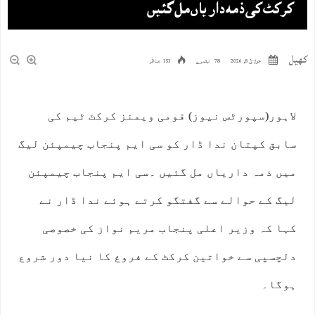
کرکٹ کی ذمہ داریاں مل گئیں
کھیل
جولائ 8, 2026
78 تبصرے
153 مناظر
لاہور(سپورٹس نیوز) قومی ویمنز کرکٹ ٹیم کی
سابق کپتان ندا ڈار کو سی ایم پنجاب چیمپئن لیگ
میں ذمہ داریاں مل گئیں ۔سی ایم پنجاب چیمپئن
لیگ کے حوالے سے گفتگو کرتے ہوئے ندا ڈار نے
کہا کہ وزیر اعلی پنجاب مریم نواز کی خصوصی
دلچسپی سے خواتین کرکٹ کے فروغ کا نیا دور شروع
ہوگا۔