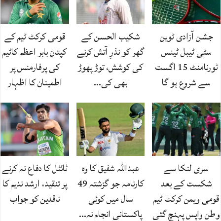
جشن آزادی ٹوین
شکیب الحسن کے
قومی کرکٹ ٹیم کے
سٹی ٹیبل ٹینس
گھر کو نذرِ آتش کرنے
کپتان بابر اعظم کاٹیم
ٹورنامنٹ 15 اگست
کی کوشش، توڑ پھوڑ
کی پرفارمنس پر
سے شروع ہو گا
بھی کی…
اطمینان کا اظہار
سری لنکا سے
عبداللہ شفیق کا وہ
ٹائٹل کا دفاع نہ کرنے
شکست کے بعد
کارنامہ جو گزشتہ 49
پر تنقید، ارشد ندیم کا
قومی ویمن کرکٹ ٹیم
سال میں کوئی
ناقدین کو جواب
وطن واپس پہنچ گئی
پاکستانی انجام نہ…