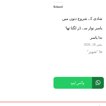
Related
شادی کے شروع دنوں میں
یاسر نواز سے ڈر لگتا تھا‘
ندا یاسر
مئی 18, 2026
In "شوبز"
واٹس ایپ