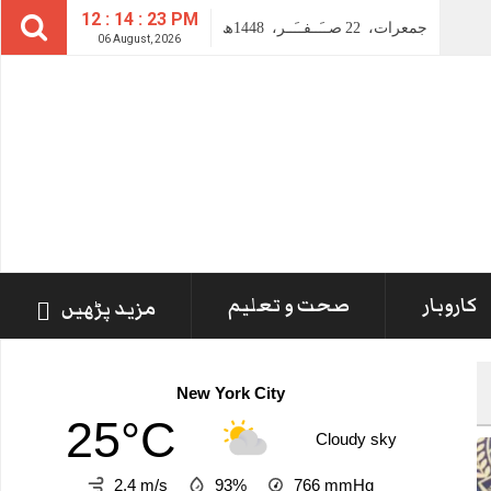
12 : 14 : 24 PM
جمعرات،
22
صــَــفــَــر،
1448ھ
06 August, 2026
کاروبار
صحت و تعلیم
مزید پڑھیں
New York City
25°C
Cloudy sky
2.4 m/s
93%
766
mmHg