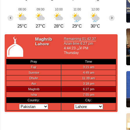
08:00
09:00
10:00
11:00
12:00
13:00
1
‹
›
25°C
27°C
28°C
29°C
30°C
31°C
3