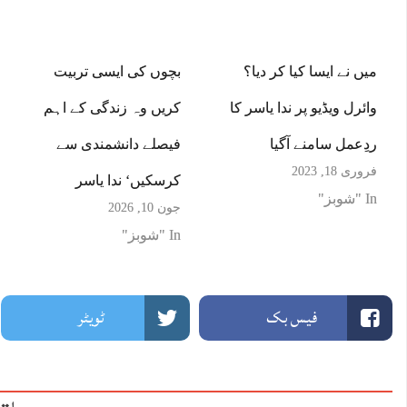
میں نے ایسا کیا کر دیا؟
بچوں کی ایسی تربیت
وائرل ویڈیو پر ندا یاسر کا
کریں وہ زندگی کے اہم
ردِعمل سامنے آگیا
فیصلے دانشمندی سے
فروری 18, 2023
کرسکیں‘ ندا یاسر
In "شوبز"
جون 10, 2026
In "شوبز"
فیس بک
ٹویٹر