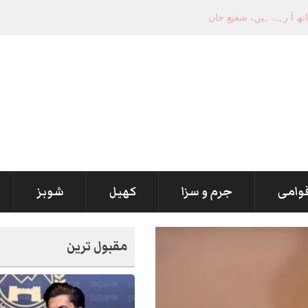
قوامی
جرم و سزا
کھیل
شوبز
مقبول ترین