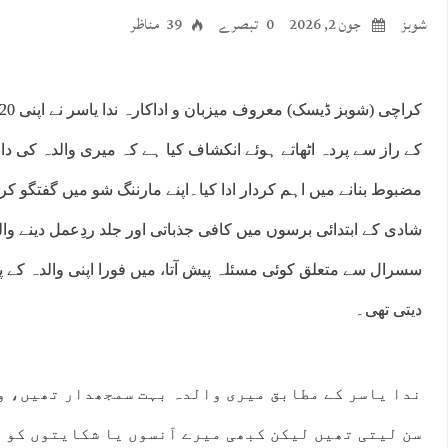
شوبز
جون 2, 2026
0 تبصرے
39 مناظر
کے راز سے پردہ اٹھاتے ہوئے انکشاف کیا ہے کہ میری والدہ کی د
مضبوط بنانے میں اہم کردار ادا کیا۔اپنے مارننگ شو میں گفتگو کرت
شادی کے ابتدائی برسوں میں کافی جذباتی اور جلد ردِعمل دینے وال
سسرال سے متعلق کوئی مسئلہ پیش آتا، میں فورا اپنی والدہ کے پ
دیتی تھی۔
ندا یاسر کے مطابق میری والدہ بہت سمجھدار تھیں، و
سن لیتی تھیں لیکن کبھی میرے آنسوں یا شکایتوں کو 