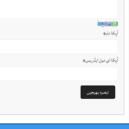
آپکا نام
*
آپکا ای میل ایڈریس
*