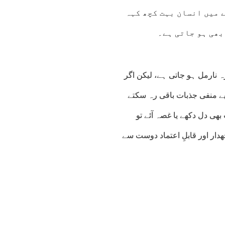
 میں انسان بہت کچھ کہہ
بھی ہو جاتی ہے۔
رہ نارمل ہو جاتی ہے، لیکن اگر
لیے منفی جذبات باقی رہ سکتے
ھی دل دکھے یا غصہ آئے تو
دار اور قابلِ اعتماد دوست سے