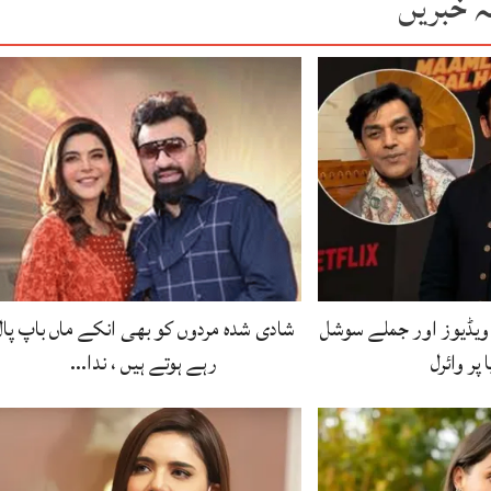
ہ خبریں
یڈیوز اور جملے سوشل
شادی شدہ مردوں کو بھی انکے ماں باپ پال
 پر وائرل
رہے ہوتے ہیں ، ندا…