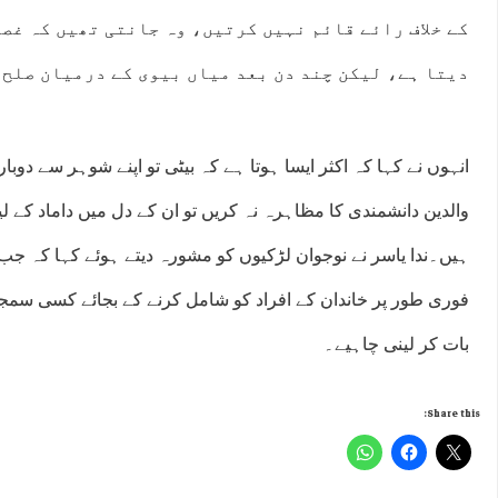
کے خلاف رائے قائم نہیں کرتیں، وہ جانتی تھیں کہ غصے
دیتا ہے، لیکن چند دن بعد میاں بیوی کے درمیان صلح 
انہوں نے کہا کہ اکثر ایسا ہوتا ہے کہ بیٹی تو اپنے شوہر سے دوبا
والدین دانشمندی کا مظاہرہ نہ کریں تو ان کے دل میں داماد کے 
ہیں۔ندا یاسر نے نوجوان لڑکیوں کو مشورہ دیتے ہوئے کہا کہ جب ب
فوری طور پر خاندان کے افراد کو شامل کرنے کے بجائے کسی سمجھ
بات کر لینی چاہیے۔
Share this: