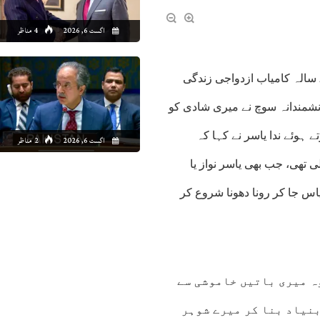
اگست 6, 2026
4 مناظر
کراچی (شوبز ڈیسک) معروف میزبان و اداکارہ ندا یاسر نے اپنی 20 سالہ کامیاب ازدواجی زندگی
انشمندانہ سوچ نے میری شادی کو
ے ہوئے ندا یاسر نے کہا کہ
اگست 6, 2026
2 مناظر
ی تھی، جب بھی یاسر نواز یا
اس جا کر رونا دھونا شروع کر
ہ میری باتیں خاموشی سے
بنیاد بنا کر میرے شوہر