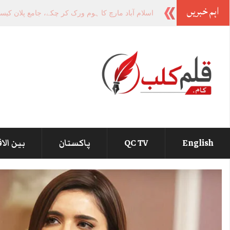
اہم خبریں
جائیکا کے صد
-
English
QC TV
پاکستان
بین الا