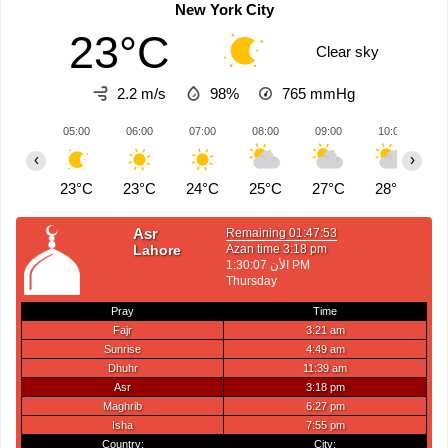
New York City
23°C
Clear sky
2.2 m/s
98%
765
mmHg
05:00
06:00
07:00
08:00
09:00
10:00
1
‹
›
23°C
23°C
24°C
25°C
27°C
28°C
2