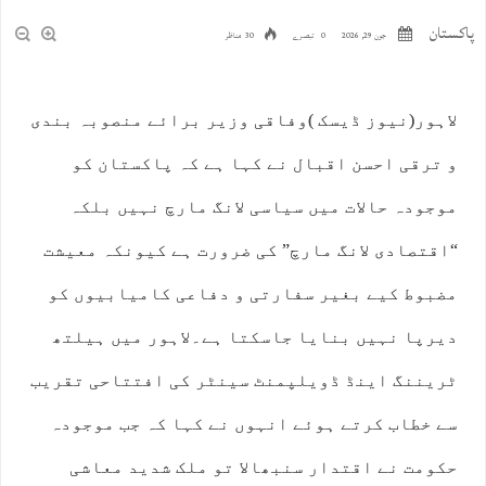
پاکستان
جون 29, 2026
0 تبصرے
30 مناظر
لاہور(نیوز ڈیسک )وفاقی وزیر برائے منصوبہ بندی
و ترقی احسن اقبال نے کہا ہے کہ پاکستان کو
موجودہ حالات میں سیاسی لانگ مارچ نہیں بلکہ
“اقتصادی لانگ مارچ” کی ضرورت ہے کیونکہ معیشت
مضبوط کیے بغیر سفارتی و دفاعی کامیابیوں کو
دیرپا نہیں بنایا جاسکتا ہے۔لاہور میں ہیلتھ
ٹریننگ اینڈ ڈویلپمنٹ سینٹر کی افتتاحی تقریب
سے خطاب کرتے ہوئے انہوں نے کہا کہ جب موجودہ
حکومت نے اقتدار سنبھالا تو ملک شدید معاشی