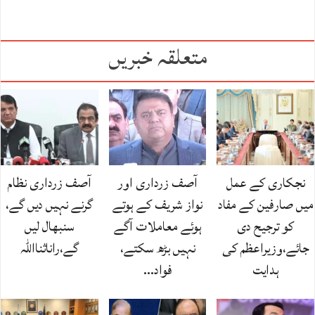
متعلقہ خبریں
نجکاری کے عمل
آصف زرداری اور
آصف زرداری نظام
میں صارفین کے مفاد
نواز شریف کے ہوتے
گرنے نہیں دیں گے،
کو ترجیح دی
ہوئے معاملات آگے
سنبھال لیں
جائے،وزیراعظم کی
نہیں بڑھ سکتے،
گے،راناثنااللہ
ہدایت
فواد…