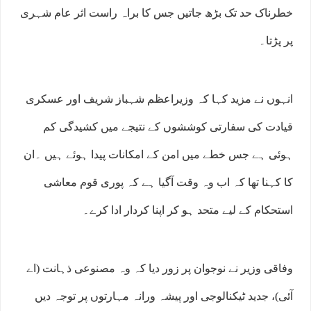
خطرناک حد تک بڑھ جاتیں جس کا براہ راست اثر عام شہری
پر پڑتا۔
انہوں نے مزید کہا کہ وزیراعظم شہباز شریف اور عسکری
قیادت کی سفارتی کوششوں کے نتیجے میں کشیدگی کم
ہوئی ہے جس خطے میں امن کے امکانات پیدا ہوئے ہیں ۔ان
کا کہنا تھا کہ اب وہ وقت آگیا ہے کہ پوری قوم معاشی
استحکام کے لیے متحد ہو کر اپنا کردار ادا کرے۔
وفاقی وزیر نے نوجوان پر زور دیا کہ وہ مصنوعی ذہانت (اے
آئی)، جدید ٹیکنالوجی اور پیشہ ورانہ مہارتوں پر توجہ دیں