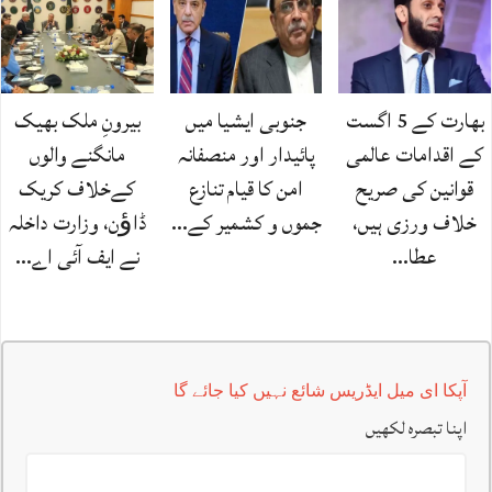
بھارت کے 5 اگست
جنوبی ایشیا میں
بیرونِ ملک بھیک
کے اقدامات عالمی
پائیدار اور منصفانہ
مانگنے والوں
قوانین کی صریح
امن کا قیام تنازع
کےخلاف کریک
خلاف ورزی ہیں،
جموں و کشمیر کے…
ڈاﺅن، وزارت داخلہ
عطا…
نے ایف آئی اے…
آپکا ای میل ایڈریس شائع نہیں کیا جائے گا
اپنا تبصرہ لکھیں