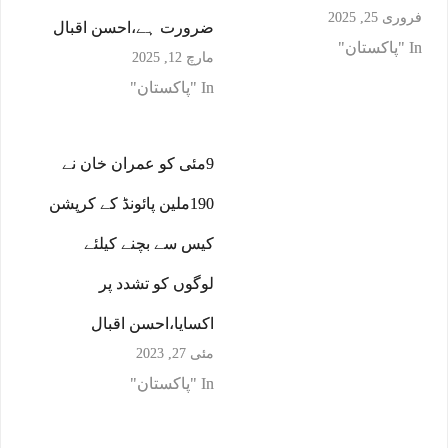
فروری 25, 2025
ضرورت ہے،احسن اقبال
In "پاکستان"
مارچ 12, 2025
In "پاکستان"
9مئی کو عمران خان نے
190ملین پائونڈ کے کرپشن
کیس سے بچنے کیلئے
لوگوں کو تشدد پر
اکسایا،احسن اقبال
مئی 27, 2023
In "پاکستان"