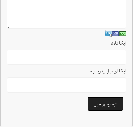
آپکا نام
*
آپکا ای میل ایڈریس
*