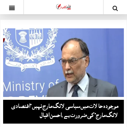
موجودہ حالات میں سیاسی لانگ مارچ نہیں “اقتصادی
لانگ مارچ” کی ضرورت ہے ،احسن اقبال