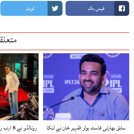
فیس بک
ٹویٹر
متعلق
سابق بھارتی فاسٹ بولر ظہیر خان نے لنکا
رونالڈو ن