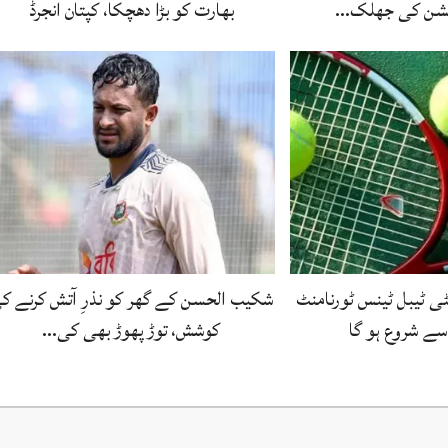
یکشن کی جھلک…
بھارت کو بڑا دھچکا، کپتان انجرڈ
ی ٹیبل ٹینس ٹورنامنٹ
شکیب الحسن کے گھر کو نذرِ آتش کرنے ک
کوشش، توڑ پھوڑ بھی کی…