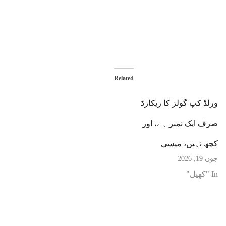
Related
ورلڈ کپ گولز کا ریکارڈ
صرف ایک نمبر ہے، اور
کچھ نہیں، میسی
جون 19, 2026
In "کھیل"