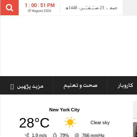
1 : 00 : 53 PM
جمعہ،
23
صــَــفــَــر،
1448ھ
07 August, 2026
کاروبار
صحت و تعلیم
مزید پڑھیں
New York City
28°C
Clear sky
1.9 m/s
79%
766
mmHg