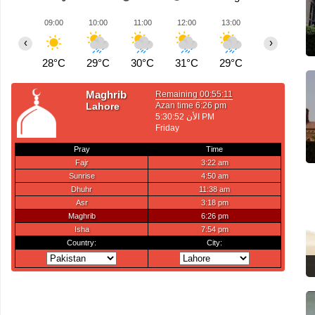
09:00
10:00
11:00
12:00
13:00
14:00
1
‹
›
28°C
29°C
30°C
31°C
29°C
28°C
3