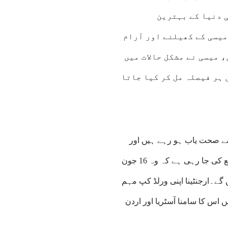
 دنیا کے بہترین
میسی کے کھیلنے اور آرام
 میسی نے مشکل حالات میں
 ہر فیصلہ مل کر کیا جاتا
لیف سے صحت یاب ہو رہے ہیں اور
ارجنٹینا کے تربیتی کیمپ میں الگ سے مشق کر رہے ہیں تاہم توقع کی جا رہی ہے کہ وہ 16 جون
گے۔ارجنٹینا اپنی ورلڈ کپ مہم
میں اس کا سامنا آسٹریا اور اردن