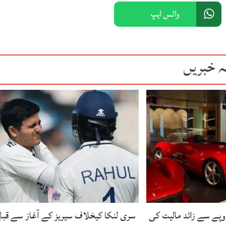
واٹس ایپ
ہ خبریں
ے 8 ارب روپے سے زائد مالیت کی
سری لنکا کیخلاف سیریز کے آغاز سے قبل