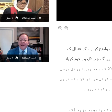
اگست 7, 2026
0 منظر
ے واضح کیا ہے کہ فٹبال کے
اگست 7, 2026
0 منظر
ہیں گے جب تک وہ خود کھیلنا
چاہیں گے۔ایک حالیہ انٹرویو میں اسکیلونی نے کہا کہ ورلڈ کپ 2026 کے بعد بھی لیونل میسی
 کوئی حیران کن بات نہیں
ہ رکھتے ہیں۔
 کے باوجود مزید آگے