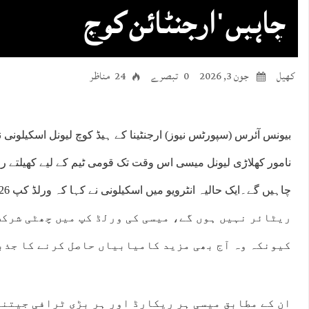
چاہیں ‘ ارجنٹائن کوچ
کھیل
جون 3, 2026
0 تبصرے
24 مناظر
بیونس آئرس (سپورٹس نیوز) ارجنٹینا کے ہیڈ کوچ لیونل اسکیلونی ن
نامور کھلاڑی لیونل میسی اس وقت تک قومی ٹیم کے لیے کھیلتے ر
ریٹائر نہیں ہوں گے، میسی کی ورلڈ کپ میں چھٹی شرکت
کیونکہ وہ آج بھی مزید کامیابیاں حاصل کرنے کا جذب
ان کے مطابق میسی ہر ریکارڈ اور ہر بڑی ٹرافی جیتنے