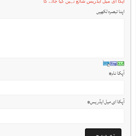
آپکا ای میل ایڈریس شائع نہیں کیا جائے گا
اپنا تبصرہ لکھیں
آپکا نام
*
آپکا ای میل ایڈریس
*