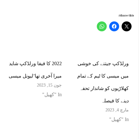
Share this:
ورلڈکپ جیتنے کی خوشی
2022 کا فیفا ورلڈکپ شاید
میں میسی کا ٹیم کے تمام
میرا آخری تھا’لیونل میسی
جون 15, 2023
کھلاڑیوں کو شاندار تحفہ
In "کھیل"
دینے کا فیصلہ
مارچ 4, 2023
In "کھیل"