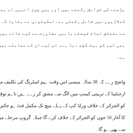
بڑھنے کی خواہش رکھتے ہیں اور یہی چیز انہیں اب بھی
کھلاڑیوں میں شامل رکھتی ہے۔اسکیلونی نے بتایا کہ 
سے متعلق تمام فیصلے باہمی مشاورت سے کیے جاتے ہیں،
بھی ٹیم کو بہت کچھ دیا ہے، اس لیے ان کے معاملے میں
ہے۔
واضح رہے کہ 38 سالہ میسی اس وقت ہیم اسٹرنگ کی تک
کو الجزائر کے خلاف ورلڈ کپ کے پہلے میچ تک مکمل فٹ ہو جائیں 
کا آغاز 16 جون کو الجزائر کے خلاف کرے گا جبکہ گروپ مرحلے 
سے بھی ہو گا۔