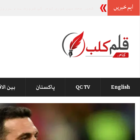
اہم خبریں
پیپلزپارٹی ا
-
English
QC TV
پاکستان
بین الا