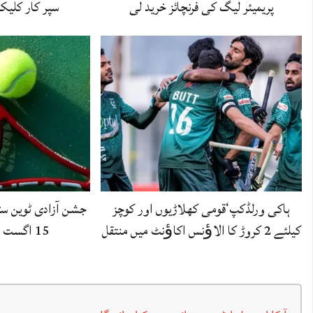
پریمیئر لیگ کی فرنچائز خرید لی
سپر کار کل
ہاکی ورلڈکپ‘قومی کھلاڑیوں اور کوچز
جشن آزادی ٹوین سٹ
کیلئے 2 کروڑ کا الاﺅنس اکاﺅنٹ میں منتقل
15 اگست سے شروع ہو گا