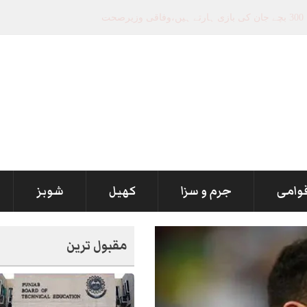
قوامی
جرم و سزا
کھیل
شوبز
مقبول ترین