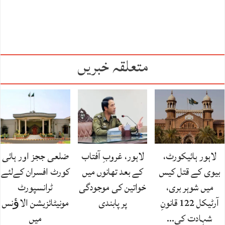
متعلقہ خبریں
لاہور ہائیکورٹ،
لاہور، غروبِ آفتاب
ضلعی ججز اور ہائی
بیوی کے قتل کیس
کے بعد تھانوں میں
کورٹ افسران کےلئے
میں شوہر بری،
خواتین کی موجودگی
ٹرانسپورٹ
آرٹیکل 122 قانونِ
پر پابندی
مونیٹائزیشن الاﺅنس
شہادت کی…
میں