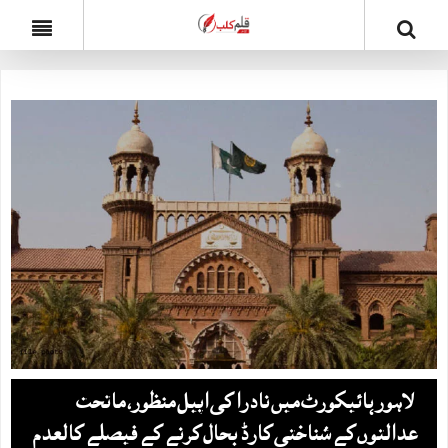
لاہور ہائیکورٹ میں نادرا کی اپیل منظور، ماتحت
عدالتوں کے شناختی کارڈ بحال کرنے کے فیصلے کالعدم