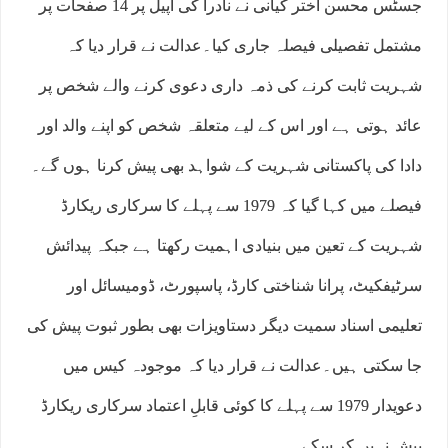
جسٹس محسن اختر کیانی نے نادرا کی اپیل پر 14 صفحات پر
مشتمل تفصیلی فیصلہ جاری کیا۔عدالت نے قرار دیا کہ
شہریت ثابت کرنے کی ذمہ داری دعوی کرنے والے شخص پر
عائد ہوتی ہے اور اس کے لیے متعلقہ شخص کو اپنے والد اور
دادا کی پاکستانی شہریت کے شواہد بھی پیش کرنا ہوں گے۔
فیصلے میں کہا گیا کہ 1979 سے پہلے کا سرکاری ریکارڈ
شہریت کے تعین میں بنیادی اہمیت رکھتا ہے جبکہ پیدائش
سرٹیفکیٹ، پرانا شناختی کارڈ، پاسپورٹ، ڈومیسائل اور
تعلیمی اسناد سمیت دیگر دستاویزات بھی بطور ثبوت پیش کی
جا سکتی ہیں۔عدالت نے قرار دیا کہ موجودہ کیس میں
دعویدار 1979 سے پہلے کا کوئی قابلِ اعتماد سرکاری ریکارڈ
پیش نہیں کر سکے۔