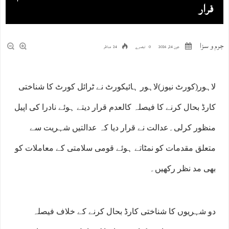
قرار
جرم و سزا
جون 24, 2026
0 تبصرے
24 مناظر
لاہور(کورٹ نیوز)لاہور ہائیکورٹ نے ٹرائل کورٹ کا شناختی
کارڈ بحال کرنے کا فیصلہ کالعدم قرار دیتے ہوئے نادرا کی اپیل
منظور کرلی۔عدالت نے قرار دیا کہ عدالتیں شہریت سے
متعلق مقدمات کو نمٹاتے ہوئے قومی سلامتی کے معاملات کو
بھی مد نظر رکھیں۔
دو شہریوں کا شناختی کارڈ بحال کرنے کے خلاف فیصلہ