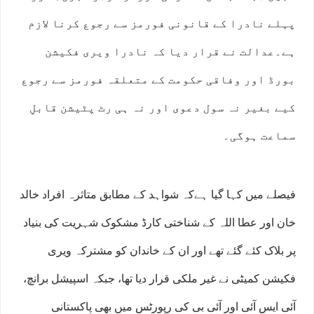
پہلے نادرا کے قانونی فورمز سے رجوع کرنا لازم
ہے۔عدالت نے قرار دیا کہ نادرا ویری فکیشن
بورڈ اور وفاقی حکومت کے متعلقہ فورمز سے رجوع
کیے بغیر نہ سول دعوی اور نہ ہی رٹ پٹیشن قابلِ
سماعت ہوگی۔
فیصلے میں کہا گیا ہےکہ شواہد کے مطابق متاثرہ افراد خالد
خان اور عطا اللہ کے شناختی کارڈ مشکوک شہریت کی بنیاد
پر بلاک کئے گئے تھے اور ان کے خاندان کو مشترکہ ویری
فکیشن کمیٹی نے غیر ملکی قرار دیا تھا، جبکہ اسپیشل برانچ،
آئی ایس آئی اور آئی بی کی رپورٹس میں بھی پاکستانی