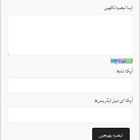
اپنا تبصرہ لکھیں
آپکا نام
*
آپکا ای میل ایڈریس
*