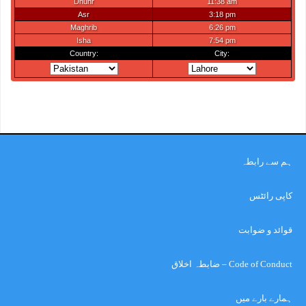
ہم سے رابطہ
کاپی رائٹس
قوائد و ضوابت
Code of Conduct – ضابطہ اخلاق
ہمارے بارے میں