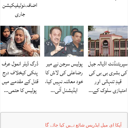
اضافہ،نوٹیفیکیشن
جاری
سپریٹنڈنٹ اڈیالہ جیل
پولیس سرجن نے میر
ڈرگ ڈیلر انمول عرف
کی بشری بی بی کی
رضاعلی کی لاش کا
پنکی کیخلاف درج
قیدِ تنہائی اور
خود معائنہ نہیں کیا،
قتل کے مقدمے میں
امتیازی سلوک کے…
ایڈیشنل آئی…
پولیس کا حتمی…
آپکا ای میل ایڈریس شائع نہیں کیا جائے گا