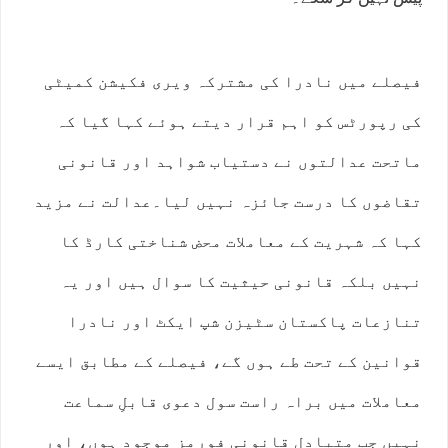
فیصلے میں نادرا کی مشترکہ ویری فکیشن کمیٹی
کی رپورٹس کو اہم قرار دیتے ہوئے کہا گیا کہ
ماتحت عدالتوں نے دستیاب شواہد اور قانونی
تقاضوں کا درست جائزہ نہیں لیا۔عدالت نے مزید
کہا کہ شہریت کے معاملات محض شناختی کارڈ کا
نہیں بلکہ قانونی حیثیت کا سوال ہیں اور یہ
تنازعات پاکستان سٹیزن شپ ایکٹ اور نادرا
قوانین کے تحت طے ہوں گے، فیصلے کے مطابق ایسے
معاملات میں براہ راست سول دعوی قابلِ سماعت
نہیں جب متبادل قانونی فورمز موجود ہوں، اور