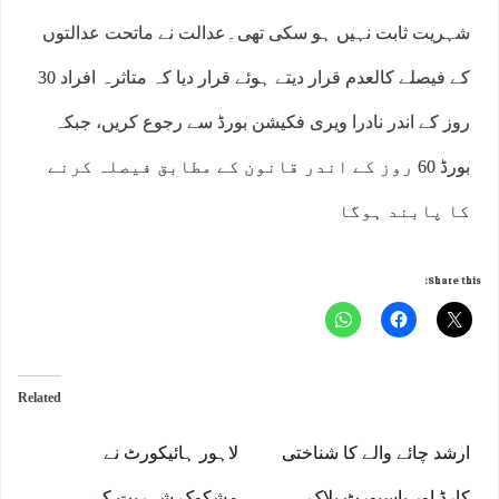
شہریت ثابت نہیں ہو سکی تھی۔عدالت نے ماتحت عدالتوں
کے فیصلے کالعدم قرار دیتے ہوئے قرار دیا کہ متاثرہ افراد 30
روز کے اندر نادرا ویری فکیشن بورڈ سے رجوع کریں، جبکہ
بورڈ 60 روز کے اندر قانون کے مطابق فیصلہ کرنے
کا پابند ہوگا
Share this:
Related
ارشد چائے والے کا شناختی
لاہور ہائیکورٹ نے
کارڈ اور پاسپورٹ بلاک،
مشکوک شہریت کے