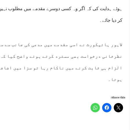
ہوئے ہدایت کی کہ اگر وہ کسی دوسرے مقدمے میں مطلوب نہیں تو
کر دیا جائے۔
لاہور ہائیکورٹ نے اسی مقدمے میں مدعی کی جانب سے س
نظرثانی درخواست بھی مسترد کرتے ہوئے واضح کیا کہ
الزام ہی ثابت کرنے میں ناکام رہا تو سزا میں اضافے
ہوتا۔
Share this: