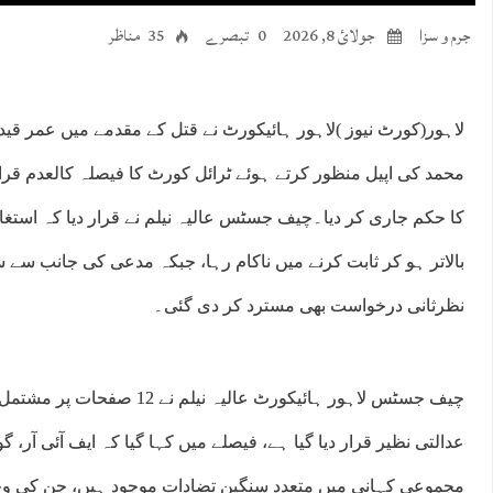
جرم و سزا
جولائ 8, 2026
0 تبصرے
35 مناظر
لاہور(کورٹ نیوز )لاہور ہائیکورٹ نے قتل کے مقدمے میں عمر قید 
محمد کی اپیل منظور کرتے ہوئے ٹرائل کورٹ کا فیصلہ کالعدم قرار
کا حکم جاری کر دیا۔چیف جسٹس عالیہ نیلم نے قرار دیا کہ استغ
بالاتر ہو کر ثابت کرنے میں ناکام رہا، جبکہ مدعی کی جانب سے س
نظرثانی درخواست بھی مسترد کر دی گئی۔
چیف جسٹس لاہور ہائیکورٹ عالیہ ن
عدالتی نظیر قرار دیا گیا ہے، فیصلے میں کہا گیا کہ ایف آئی آر، گ
مجموعی کہانی میں متعدد سنگین تضادات موجود ہیں، جن کی و