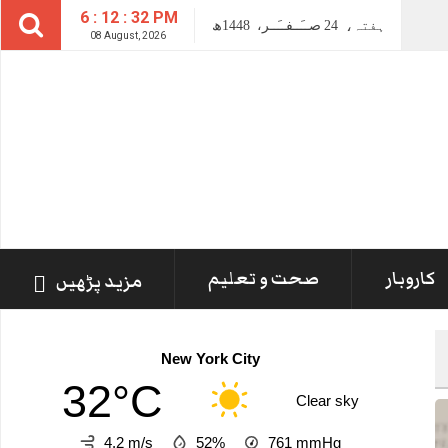
6 : 12 : 33 PM
ہفتہ،
24
صــَــفــَــر،
1448ھ
08 August, 2026
کاروبار
صحت و تعلیم
مزید پڑھیں
New York City
32°C
Clear sky
4.2 m/s
52%
761
mmHg