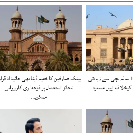
سندھ ہائیکورٹ، 11 سالہ بچی سے زیادتی
بینک صارفین کا خفیہ ڈیٹا بھی جائیداد قرار
کیخلاف اپیل مسترد
ناجائز استعمال پر فوجداری کارروائی
ممکن…