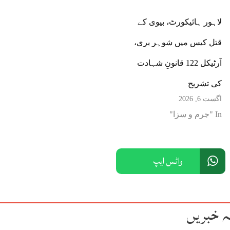
لاہور ہائیکورٹ، بیوی کے
قتل کیس میں شوہر بری،
آرٹیکل 122 قانونِ شہادت
کی تشریح
اگست 6, 2026
In "جرم و سزا"
واٹس ایپ
ہ خبریں