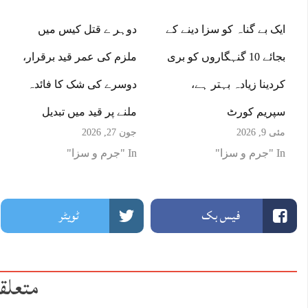
ایک بے گناہ کو سزا دینے کے
دوہر ے قتل کیس میں
بجائے 10 گنہگاروں کو بری
ملزم کی عمر قید برقرار،
کردینا زیادہ بہتر ہے،
دوسرے کی شک کا فائدہ
سپریم کورٹ
ملنے پر قید میں تبدیل
مئی 9, 2026
جون 27, 2026
In "جرم و سزا"
In "جرم و سزا"
فیس بک
ٹویٹر
متعلق