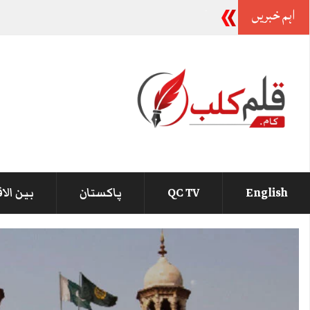
اہم خبریں
بیرسٹر گوہر کی والدہ انتقال کر گئیں
_
English
QC TV
پاکستان
بین الا