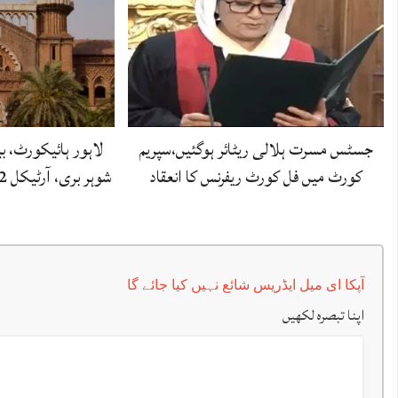
جسٹس مسرت ہلالی ریٹائر ہوگئیں،سپریم
لاہور ہائیکورٹ، 
کورٹ میں فل کورٹ ریفرنس کا انعقاد
شوہر بری، آرٹیکل 122 قانونِ شہادت کی…
آپکا ای میل ایڈریس شائع نہیں کیا جائے گا
اپنا تبصرہ لکھیں