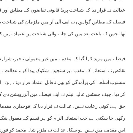
عدالت نے قرار دیا کہ شناخت پریڈ قانونی تقاضوں کے مطابق اور قا
فیصلے کے مطابق گواہوں نے ایف آئی آر میں ملزمان کی شناخت یا ا
تھا، جس کے باعث بعد میں کی جانے والی شناخت پر اعتماد نہیں کی
فیصلے میں مزید کہا گیا کہ مقدمے میں غیر معمولی تاخیر، شواہد
نقائص نے استغاثہ کے مقدمے پر سنجیدہ شکوک پیدا کیے، عدالت نے
منسوب اسلحہ کی برآمدگی کو بھی ناقابل اعتماد قرار دیتے ہوئے انہ
کر دیا۔چیف جسٹس عالیہ نیلم نے اپنے فیصلے میں آبزرویشن دی کہ
حق ہے، کوئی رعایت نہیں، عدالت نے قرار دیا کہ فوجداری مقد
رکھی جا سکتی ہے جب استغاثہ الزام کو ہر قسم کے معقول شک سے
اس مقدمے میں نہیں ہو سکا۔عدالت نے ملزم شاہ محمد کو فوری ط