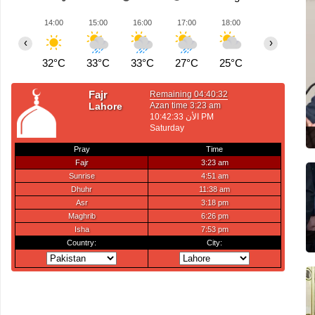
14:00
15:00
16:00
17:00
18:00
19:00
2
‹
›
32°C
33°C
33°C
27°C
25°C
26°C
2