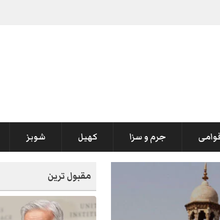
قوامی
جرم و سزا
کھیل
شوبز
مقبول ترین