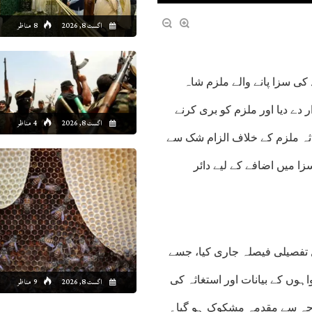
اگست 8, 2026
8 مناظر
کی سزا پانے والے ملزم شاہ
 دے دیا اور ملزم کو بری کرنے
اگست 8, 2026
4 مناظر
اثہ ملزم کے خلاف الزام شک سے
زا میں اضافے کے لیے دائر
یلم نے 12 صفحات پر مشتمل تفصیلی فیصلہ جاری کیا، جسے
واہوں کے بیانات اور استغاثہ کی
اگست 8, 2026
9 مناظر
جہ سے مقدمہ مشکوک ہو گیا۔