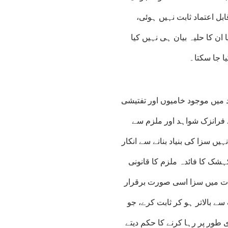
بل اعتماد ثابت نہیں ہوئی،
ن کا حلیہ بیان ہی نہیں کیا
ا جا سکتا۔
 میں موجود خامیوں اور تفتیشی
 فرانزک شواہد اور ملزم سے
یں سزا کی بنیاد بنانے سے انکار
شک کا فائدہ ملزم کا قانونی
مات میں سزا اسی صورت برقرار
 بالاتر ہو کر ثابت کرے، جو
ور پر رہا کرنے کا حکم دیتے