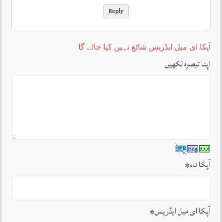
Reply
آپکا ای میل ایڈریس شائع نہیں کیا جائے گا
اپنا تبصرہ لکھیں
آپکا نام
*
آپکا ای میل ایڈریس
*