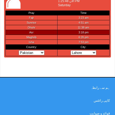
ہم سے رابطہ
کاپی رائٹس
قوائد و ضوابت