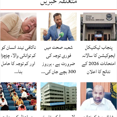
متعلقہ خبریں
پنجاب ٹیکنیکل
شعبہ صحت میں
ناکافی نیند انسان کو
ایجوکیشن کا سالانہ
فوری توجہ کی
کم توانائی والا، چڑچڑا
امتحانات 2026 کے
ضرورت ہے ، ہرروز
اور کم توجہ کا حامل
نتائج کا اعلان
300 بچے جان کی…
بنا…