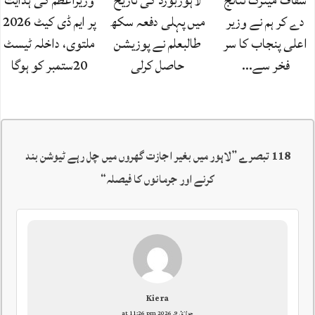
شفاف میٹرک نتائج
لاہوربورڈ کی تاریخ
وزیراعظم کی ہدایت
دے کر ہم نے وزیر
میں پہلی دفعہ سکھ
پر ایم ڈی کیٹ 2026
اعلی پنجاب کا سر
طالبعلم نے پوزیشن
ملتوی، داخلہ ٹیسٹ
فخر سے…
حاصل کرلی
20ستمبر کو ہوگا
118 تبصرے ”
لاہور میں بغیر اجازت گھروں میں چل رہے ٹیوشن بند
کرنے اور جرمانوں کا فیصلہ
“
Kiera
جولائ 9, 2026 at 11:26 pm