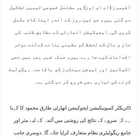
آفیسرز (اے ای اوز) پر مشتمل خصوصی ٹیمیں تشکیل
دی گئی ہیں، جو تین روز کے اندر اپنا کام مکمل
کریں گی۔ایجوکیشن اتھارٹی کے مطابق طلبہ کی
جان و مال کے تحفظ کو یقینی بنانے کےلئے موثر
اقدامات کیے جا رہے ہیں، جبکہ شہر بھر میں نجی
اکیڈمیز اور ٹیوشن سینٹرز کو باقاعدہ ریگولیٹ
کرنے کی تیاری بھی شروع کر دی گئی ہے۔
ڈائریکٹر کمیونیکیشن ایجوکیشن اتھارٹی طارق محمود کا کہنا
ہے کہ سروے کے نتائج کی روشنی میں آئندہ کے لیے مثر اور
جامع ریگولیٹری نظام متعارف کرایا جائے گا۔دوسری جانب