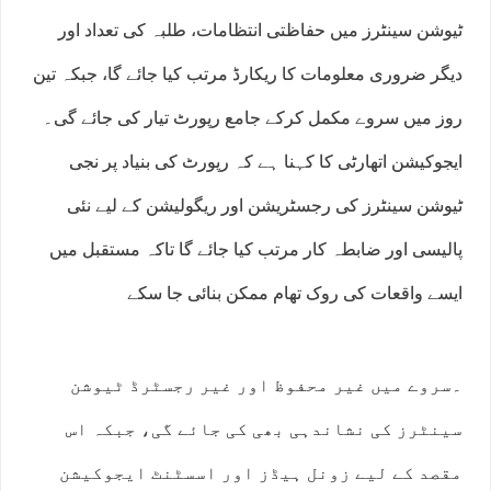
ٹیوشن سینٹرز میں حفاظتی انتظامات، طلبہ کی تعداد اور
دیگر ضروری معلومات کا ریکارڈ مرتب کیا جائے گا، جبکہ تین
روز میں سروے مکمل کرکے جامع رپورٹ تیار کی جائے گی۔
ایجوکیشن اتھارٹی کا کہنا ہے کہ رپورٹ کی بنیاد پر نجی
ٹیوشن سینٹرز کی رجسٹریشن اور ریگولیشن کے لیے نئی
پالیسی اور ضابطہ کار مرتب کیا جائے گا تاکہ مستقبل میں
ایسے واقعات کی روک تھام ممکن بنائی جا سکے
۔سروے میں غیر محفوظ اور غیر رجسٹرڈ ٹیوشن
سینٹرز کی نشاندہی بھی کی جائے گی، جبکہ اس
مقصد کے لیے زونل ہیڈز اور اسسٹنٹ ایجوکیشن