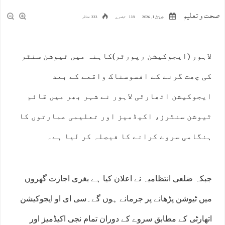
صحت و تعلیم
جولائ 1, 2026
118 تبصرے
222 مناظر
لاہور (ایجوکیشن رپورٹر)کاہنہ میں ٹیوشن سنٹر
کی چھت گرنے کے افسوسناک واقعے کے بعد
ایجوکیشن اتھارٹی لاہور نے شہر بھر میں قائم
ٹیوشن سنٹرز، اکیڈمیز اور تعلیمی عمارتوں کا
ہنگامی سروے کرانے کا فیصلہ کر لیا ہے۔
جبکہ ضلعی انتظامیہ نے اعلان کیا ہے بغری اجازت گھروں
میں ٹیوشن پڑھانے پر جرمانے ہوں گے۔سی ای او ایجوکیشن
اتھارٹی کے مطابق سروے کے دوران تمام نجی اکیڈمیز اور