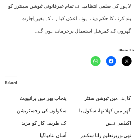
لاہور کی ضلعی انتظامیہ نے تمام غیرقانونی ٹیوشن سینٹرز کو
بند کرنے کا حکم دیتے ہوئے اعلان کیا ہے کہ بغیر اِجازت
گھروں کے کمرشل استعمال پرجرمانے ہوں گے۔
Share this:
Related
کاہنہ میں ٹیوشن سنٹر
پنجاب بھر میں پرائیویٹ
گھر میں کھلا تھا، سکول یا
سکولوں کی رجسٹریشن
اکیڈمی نہیں
کے طریقہ کار کو مزید
تھی،وزیرتعلیم رانا سکندر
آسان بنادیاگیا