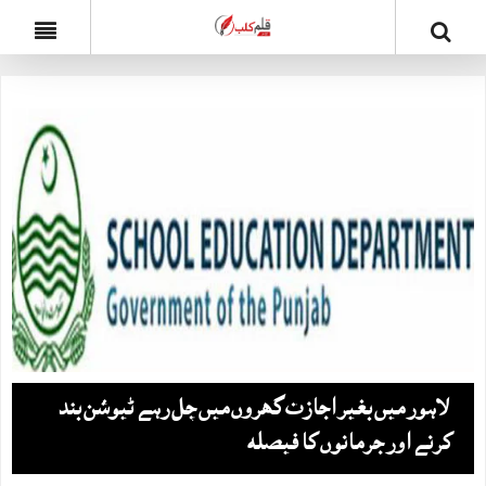
لاہور میں بغیر اجازت گھروں میں چل رہے ٹیوشن بند
کرنے اور جرمانوں کا فیصلہ