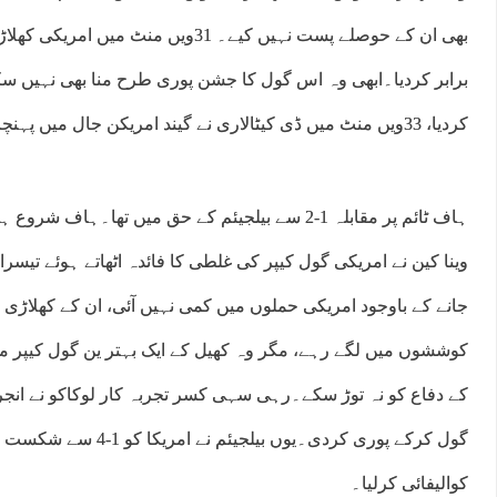
بھی ان کے حوصلے پست نہیں کیے۔ 31ویں منٹ 
برابر کردیا۔ابھی وہ اس گول کا جشن پوری طرح منا بھی نہیں سکے
کردیا، 33ویں منٹ میں ڈی کیٹالاری نے گیند امریکن جال میں پہنچائی۔
جانے کے باوجود امریکی حملوں میں کمی نہیں آئی، ان کے کھلاڑی
کوششوں میں لگے رہے، مگر وہ کھیل کے ایک بہتر ین گول کیپر میں
کے دفاع کو نہ توڑ سکے۔رہی سہی کسر تجربہ کار لوکاکو نے انجری 
گول کرکے پوری کردی۔یوں بیلجیئ
کوالیفائی کرلیا۔