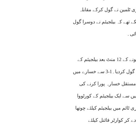
میں امریکی کھلاڑی ٹلمین نے گول کرکے مقابلہ
 تھے کہ بیلجیئم نے دوسرا گول
ہاف ٹائم پر مقابلہ 1-2 سے بیلجیئم کے حق میں تھا۔ہاف شروع ہونے کے 12 منٹ بعد بیلجیئم کے
وینا کین نے امریکی گول کیپر کی غلطی کا فائدہ اٹھاتے ہوئے تیسرا گول کردیا۔1-3 سے خسارے میں
 مستقل خسارہ پورا کرنے کی
 سے ایک بیلجیئم کے کورٹووا
ٹائم میں بیلجیئم کیلئے چوتھا
م نے امریکا کو 1-4 سے شکست دے کر کوارٹر فائنل کیلئے