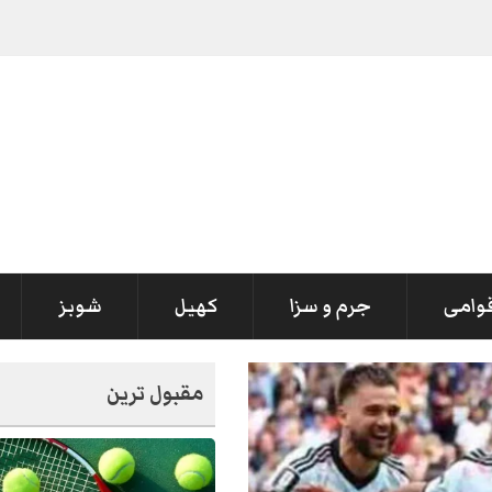
قوامی
جرم و سزا
کھیل
شوبز
مقبول ترین