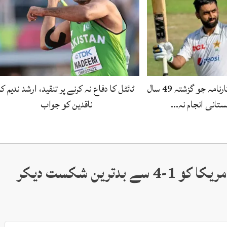
عبداللہ شفیق کا وہ کارنامہ جو گزشتہ 49 سال
ٹائٹل کا دفاع نہ کرنے پر تنقید، ارشد ندیم کا
ستانی انجام نہ…
ناقدین کو جواب
فیفا ورلڈکپ، بیلجیئم نے امریکا کو 1-4 سے بدترین شکست دیکر