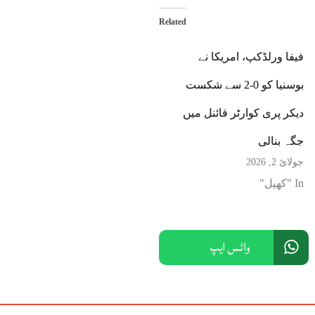
Related
فیفا ورلڈکپ، امریکا نے
بوسنیا کو 0-2 سے شکست
دیکر پری کوارٹر فائنل میں
جگہ بنالی
جولائ 2, 2026
In "کھیل"
واٹس ایپ