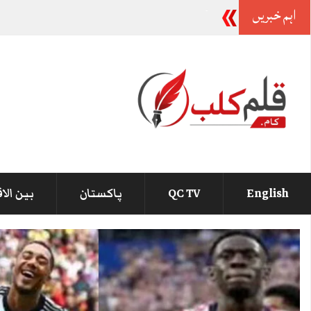
اہم خبریں
آصف زرداری اور نواز شریف کے ہوتے ہوئے مع
-
English
QC TV
پاکستان
بین الا