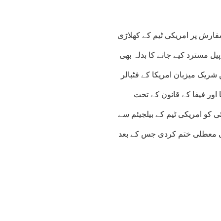
فارش پر امریکی ٹیم کے کھلاڑی
پیل مسترد کیے جانے کا بدلہ بھی
 رہےکہ 2جولائی کو فیفا ورلڈکپ کے راﺅ نڈ آف 32 میں شریک میزبان امریکا کے فٹبالر
ا اور فیفا کے قانون کے تحت
 کےلئے معطل کر دیا گیا تھا۔راﺅ نڈ آف 16 میں7 جولائی کو امریکی ٹیم کے بیلجیئم سے
ی معطلی ختم کردی جس کے بعد