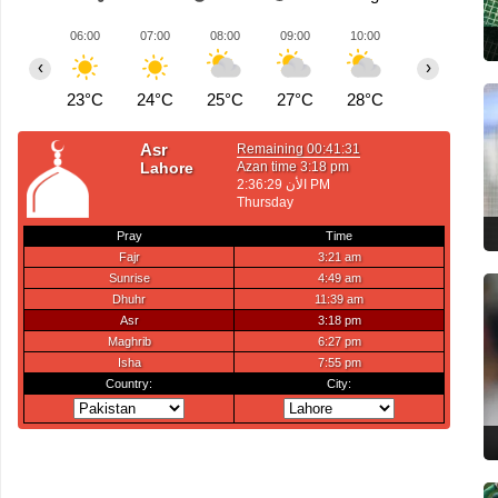
06:00
07:00
08:00
09:00
10:00
11:00
1
‹
›
23°C
24°C
25°C
27°C
28°C
29°C
3