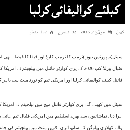
کیلئے کوالیفائی کرلیا
کھیل
جولائ 7, 2026
82 تبصرے
157 مناظر
سیٹل(سپورٹس نیوز )ٹرمپ کا ٹرمپ کارڈ اور فیفا کا فیصلہ بھی امر
فٹبال ورلڈ کپ 2026 کے پری کوارٹر فائنل میں بیلجیئم نے
فائنل کیلئے کوالیفائی کرلیا اور امریکی ٹیم کو ٹورنامنٹ سے باہر ک
ہرا دیا۔تماشائیوں سے بھرے اسٹیڈیم میں امریکی فٹبال ٹیم ہائی مو
والے کھلاڑی بیلوگن کے ساتھ اتری۔9ویں منٹ می