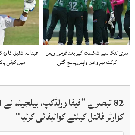
سری لنکا سے شکست کے بعد قومی ویمن
کرکٹ ٹیم وطن واپس پہنچ گئی
میں کوئی پاک
82 تبصرے ”
کوارٹر فائنل کیلئے کوالیفائی کرلیا
“