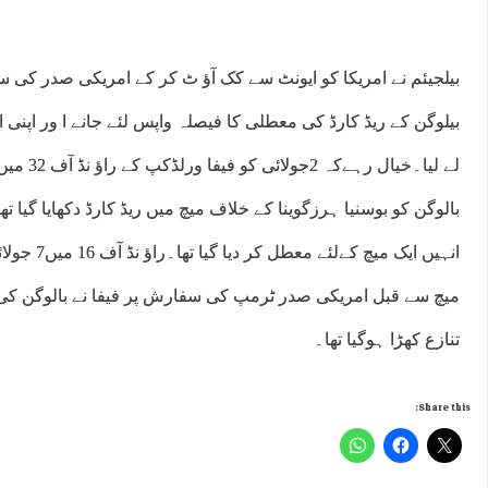
بیلجیئم نے امریکا کو ایونٹ سے کک آﺅ ٹ کر کے امریکی صدر کی س
بیلوگن کے ریڈ کارڈ کی معطلی کا فیصلہ واپس لئے جانے ا ور اپنی ا
لے لیا۔خیال
بالوگن کو بوسنیا ہرزگوینا کے خلاف میچ میں ریڈ کارڈ دکھایا گیا تھ
انہیں ایک میچ
میچ سے قبل امریکی صدر ٹرمپ کی سفارش پر فیفا نے بالوگن ک
تنازع کھڑا ہوگیا تھا۔
Share this: