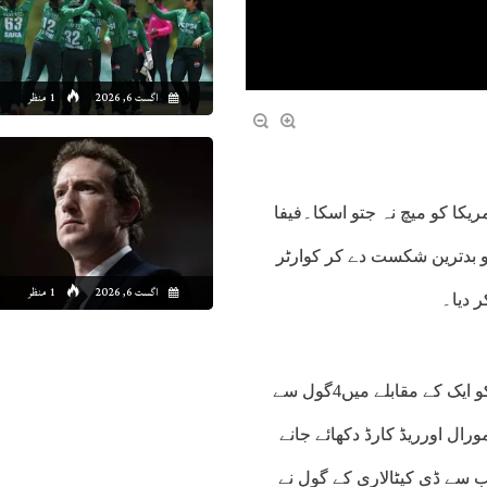
اگست 6, 2026
1 منظر
یکا کو میچ نہ جتو اسکا۔فیفا
 امریکا کو بدترین شکست دے کر کوارٹر
اگست 6, 2026
1 منظر
ر دیا۔
سیٹل میں کھیلے گئے پری کوارٹر فائنل میچ میں بیلجیئم نے امریکا کو ایک کے مقابلے میں4گول سے
رال اورریڈ کارڈ دکھائے جانے
ں بیلجیئم کی جانب سے ڈی کیٹالاری کے گول نے