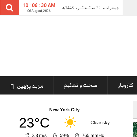
10 : 06 : 31 AM
جمعرات،
22
صــَــفــَــر،
1448ھ
06 August, 2026
کاروبار
صحت و تعلیم
مزید پڑھیں
New York City
23°C
Clear sky
2.3 m/s
99%
765
mmHg