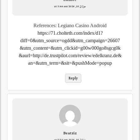
جولائ 10, 2026 at 5:44 am
References: Legiano Casino Android
https://71.cholteth.com/index/d1?
diff=0&utm_source=ogdd&utm_campaign=26607
&utm_content=&utm_clickid=g00w000go8sgcg0k
&aurl=http://de.trustpilot.com/review/edelkranz.de&
an=&utm_term=&sit=&pushMode=popup
Reply
Beatriz
جولائ 10, 2026 at 7:34 am