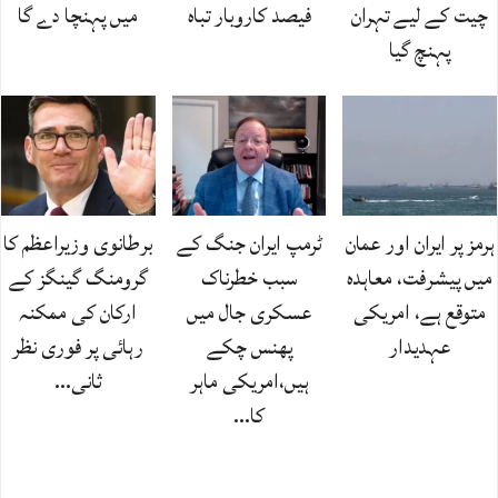
چیت کے لیے تہران
فیصد کاروبار تباہ
میں پہنچا دے گا
پہنچ گیا
ہرمز پر ایران اور عمان
ٹرمپ ایران جنگ کے
برطانوی وزیراعظم کا
میں پیشرفت، معاہدہ
سبب خطرناک
گرومنگ گینگز کے
متوقع ہے، امریکی
عسکری جال میں
ارکان کی ممکنہ
عہدیدار
پھنس چکے
رہائی پر فوری نظر
ہیں،امریکی ماہر
ثانی…
کا…