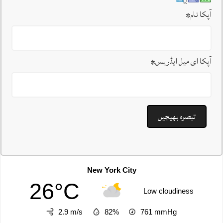
آپکا نام
*
آپکا ای میل ایڈریس
*
New York City
26°C
Low cloudiness
2.9 m/s
82%
761
mmHg