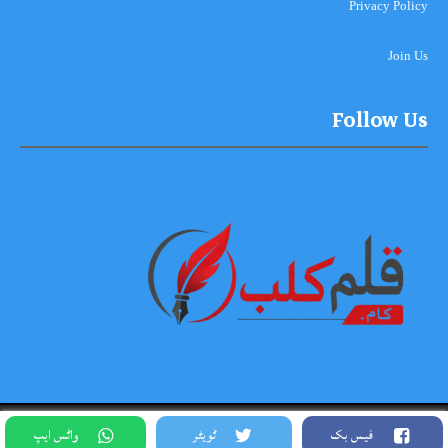
Privacy Policy
Join Us
Follow Us
Copyright © 2026-2027, Qalam Club All Rights Reserved. Theme
فیس بک
ٹویٹر
واٹس ایپ
Designed By Siddique Meo #03334456813