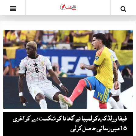
فیفا ورلڈکپ،کولمبیا نے گھانا کو شکست دے کر آخری
16 میں رسائی حاصل کرلی