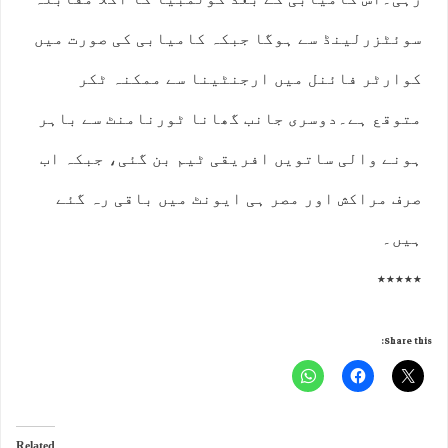
سوئٹزرلینڈ سے ہوگا جبکہ کامیابی کی صورت میں
کوارٹر فائنل میں ارجنٹینا سے ممکنہ ٹکر
متوقع ہے۔دوسری جانب گھانا ٹورنامنٹ سے باہر
ہونے والی ساتویں افریقی ٹیم بن گئی، جبکہ اب
صرف مراکش اور مصر ہی ایونٹ میں باقی رہ گئے
ہیں۔
٭٭٭٭٭
Share this:
Related