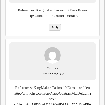
References: Kingmaker Casino 10 Euro Bonus
https://link.1hut.ru/brandiemoran8
Reply
Corinne
جولائ 11, 2026 at 3:29 pm
References: KingMaker Casino 10 Euro einzahlen
http://www.h3c.com/cn/Aspx/ContractMe/Default.a
spx?
subject=%u5353%u8D8A%u8D85%u7FA4%uFF0