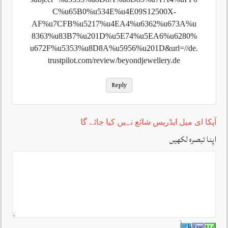
C%u65B0%u534E%u4E09S12500X-
AF%u7CFB%u5217%u4EA4%u6362%u673A%u
8363%u83B7%u201D%u5E74%u5EA6%u6280%
u672F%u5353%u8D8A%u5956%u201D&url=//de.
trustpilot.com/review/beyondjewellery.de
Reply
آپکا ای میل ایڈریس شائع نہیں کیا جائے گا
اپنا تبصرہ لکھیں