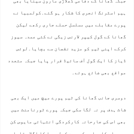
جبکہ گھانا کے دفاعی کھلاڑی مارون سینایا بھی
ہیم اسٹرنگ انجری کا شکار ہو گئے۔کولمبیا نے
پورے مقابلے میں مسلسل حملے جاری رکھے لیکن
گھانا کے گول کیپر لارنس زیگی نے کئی عمدہ سیوز
کرکے اپنی ٹیم کو مزید نقصان سے بچایا۔لوئس
ڈیاز کا ایک گول آف سائیڈ قرار پایا جبکہ متعدد
مواقع بھی ضائع ہوئے۔
دوسری جانب گھانا کی ٹیم پورے میچ میں ایک بھی
شاٹ ہدف پر نہ لگا سکی جبکہ پورے ٹورنامنٹ میں
بھی اس کی جارحانہ کارکردگی انتہائی مایوس کن
رہی۔اس کامیابی کے بعد کولمبیا کا اگلا مقابلہ