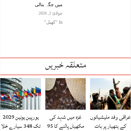
میں جگہ بنالی
جولائ 2, 2026
In "کھیل"
متعلقہ خبریں
عراقی وفد ملیشیائوں
غزہ میں شہد کی
یورپین یونین 2029
کے ہتھیار پر بات
مکھیاں پالنے کا 95
تک 348 سیارے خلا