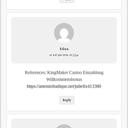
Edna
جولائ 10, 2026 at 4:47 pm
References: KingMaker Casino Einzahlung
Willkommensbonus
https://antoniofradique.net/juliefix413380
Reply