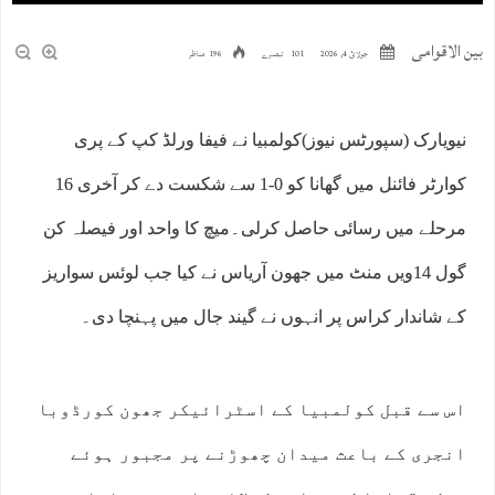
بین الاقوامی
جولائ 4, 2026
101 تبصرے
196 مناظر
نیویارک (سپورٹس نیوز)کولمبیا نے فیفا ورلڈ کپ کے پری
کوارٹر فائنل میں گھانا کو 0-1 سے شکست دے کر آخری 16
مرحلے میں رسائی حاصل کرلی۔میچ کا واحد اور فیصلہ کن
گول 14ویں منٹ میں جھون آریاس نے کیا جب لوئس سواریز
کے شاندار کراس پر انہوں نے گیند جال میں پہنچا دی۔
اس سے قبل کولمبیا کے اسٹرائیکر جھون کورڈوبا
انجری کے باعث میدان چھوڑنے پر مجبور ہوئے