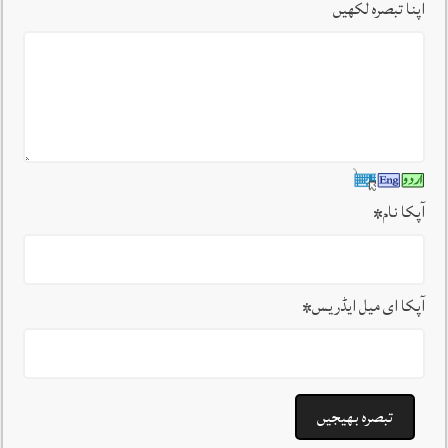
اپنا تبصرہ لکھیں
آپکا نام
*
آپکا ای میل ایڈریس
*