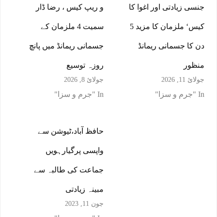
جنسی زیادتی اور اغوا کا
و ریپ کیس ، رضا ڈار
کیس‘ ملزمان کا مزید 5
سمیت 4 ملزمان کے
دن کا جسمانی ریمانڈ
جسمانی ریمانڈ میں پانچ
منظور
روزہ توسیع
جولائ 11, 2026
جولائ 8, 2026
In "جرم و سزا"
In "جرم و سزا"
حافظ آباد،ٹیوشن سے
واپسی پرگیارہویں
جماعت کی طالبہ سے
مبینہ زیادتی
جون 11, 2023