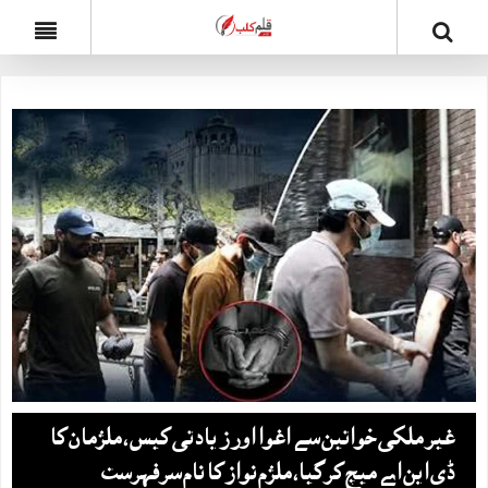
غیر ملکی خواتین سے اغوا اور زیادتی کیس ، ملزمان کا
ڈی این اے میچ کرگیا، ملزم نواز کا نام سرفہرست