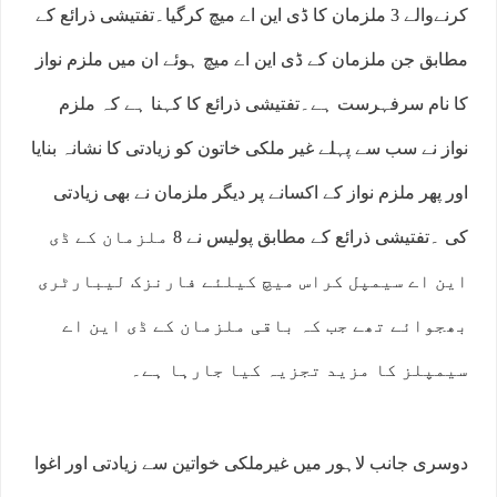
کرنےوالے 3 ملزمان کا ڈی این اے میچ کرگیا۔تفتیشی ذرائع کے
مطابق جن ملزمان کے ڈی این اے میچ ہوئے ان میں ملزم نواز
کا نام سرفہرست ہے۔تفتیشی ذرائع کا کہنا ہے کہ ملزم
نواز نے سب سے پہلے غیر ملکی خاتون کو زیادتی کا نشانہ بنایا
اور پھر ملزم نواز کے اکسانے پر دیگر ملزمان نے بھی زیادتی
کی ۔تفتیشی ذرائع کے مطابق پولیس نے 8 ملزمان کے ڈی
این اے سیمپل کراس میچ کیلئے فارنزک لیبارٹری
بھجوائے تھے جب کہ باقی ملزمان کے ڈی این اے
سیمپلز کا مزید تجزیہ کیا جارہا ہے۔
دوسری جانب لاہور میں غیرملکی خواتین سے زیادتی اور اغوا