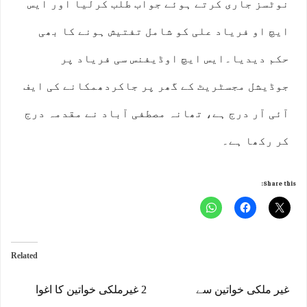
نوٹسز جاری کرتے ہوئے جواب طلب کرلیا اور ایس
ایچ او فریاد علی کو شامل تفتیش ہونے کا بھی
حکم دیدیا۔ایس ایچ اوڈیفنس سی فریاد پر
جوڈیشل مجسٹریٹ کے گھر پر جاکردھمکانے کی ایف
آئی آر درج ہے، تھانہ مصطفی آباد نے مقدمہ درج
کر رکھا ہے۔
Share this:
Related
غیر ملکی خواتین سے
2 غیرملکی خواتین کا اغوا