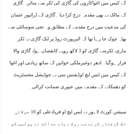
کے کیس میں اغواکاروں کی گاڑی کی ٹکر سے متاثرہ گاڑی
کے مالک نے بھی مقدمہ درج کرا دیا ۔گاڑی کے ڈرائیور عثمان
کی مدعیت میں درج مقدمے کے مطابق وہ نجی سوسائٹی سے
بھٹہ چوک جا رہا تھا کہ ائیرپورٹ روڈ پر ایک گاڑی نے ٹکر
ماری، ٹکرسے گاڑی کو 3 لاکھ روپے کانقصان ہوا، گاڑی والا
فرار ہوگیا۔ ادھر دوغیرملکی خواتین کے ساتھ زیادتی اور اغوا
کے کیس میں ایس ایچ اوڈیفنس سی نے جوڈیشل مجسٹریٹ
کو دھمکانے کے مقدمے میں عبوری ضمانت کرالی۔
سیشن کورٹ لاہور نے ایس ایچ او فریادعلی کو 10 جولائی
تک گرفتار کرنے سے روک دیا، عدالت نے پولیس کو