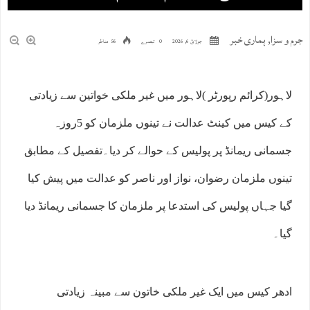
جرم و سزا
,
ہماری خبر
جولائ 6, 2026
0 تبصرے
56 مناظر
لاہور(کرائم رپورٹر )لاہور میں غیر ملکی خواتین سے زیادتی
کے کیس میں کینٹ عدالت نے تینوں ملزمان کو 5روزہ
جسمانی ریمانڈ پر پولیس کے حوالے کر دیا۔تفصیل کے مطابق
تینوں ملزمان رضوان، نواز اور ناصر کو عدالت میں پیش کیا
گیا جہاں پولیس کی استدعا پر ملزمان کا جسمانی ریمانڈ دیا
گیا۔
ادھر کیس میں ایک غیر ملکی خاتون سے مبینہ زیادتی