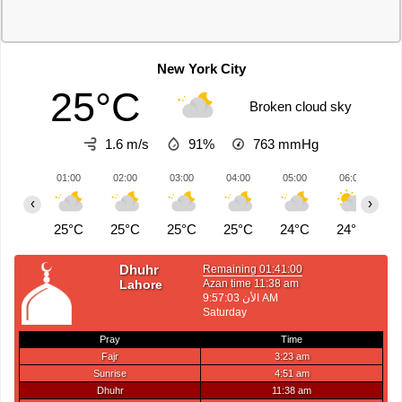
New York City
25°C
Broken cloud sky
1.6 m/s
91%
763
mmHg
01:00
02:00
03:00
04:00
05:00
06:00
0
‹
›
25°C
25°C
25°C
25°C
24°C
24°C
2