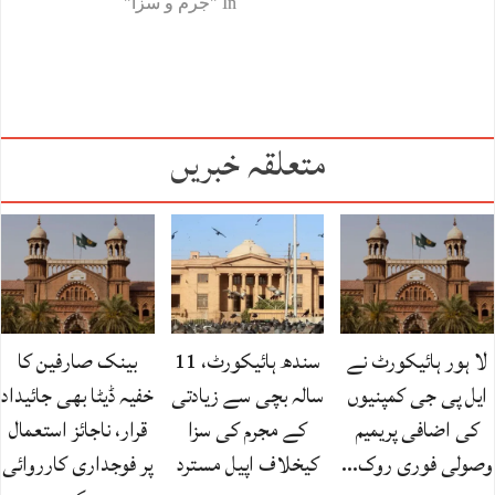
In "جرم و سزا"
متعلقہ خبریں
لا ہور ہائیکورٹ نے
سندھ ہائیکورٹ، 11
بینک صارفین کا
ایل پی جی کمپنیوں
سالہ بچی سے زیادتی
خفیہ ڈیٹا بھی جائیداد
کی اضافی پریمیم
کے مجرم کی سزا
قرار، ناجائز استعمال
وصولی فوری روک…
کیخلاف اپیل مسترد
پر فوجداری کارروائی