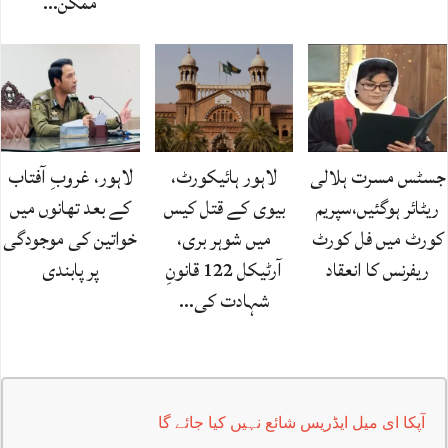
ممکن…
جسٹس مسرت ہلالی
لاہور ہائیکورٹ،
لاہور، غروبِ آفتاب
ریٹائر ہوگئیں،سپریم
بیوی کے قتل کیس
کے بعد تھانوں میں
کورٹ میں فل کورٹ
میں شوہر بری،
خواتین کی موجودگی
ریفرنس کا انعقاد
آرٹیکل 122 قانونِ
پر پابندی
شہادت کی…
آپکا ای میل ایڈریس شائع نہیں کیا جائے گا