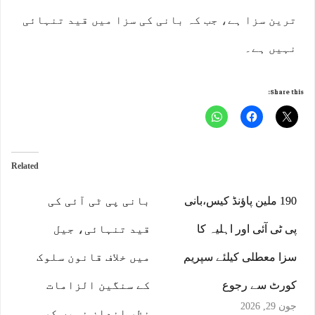
ترین سزا ہے، جب کہ بانی کی سزا میں قید تنہائی
نہیں ہے۔
Share this:
Related
190 ملین پاﺅنڈ کیس،بانی
بانی پی ٹی آئی کی
پی ٹی آئی اور اہلیہ کا
قید تنہائی، جیل
سزا معطلی کیلئے سپریم
میں خلاف قانون سلوک
کورٹ سے رجوع
کے سنگین الزامات
جون 29, 2026
نظر انداز نہیں کر