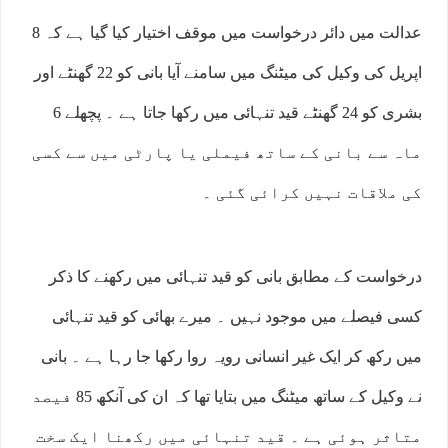
عدالت میں دائر درخواست میں موقف اختیار کیا گیا ہے کہ 8
اپریل کی وکیل کی میٹنگ میں سامنے آیا بانی کو 22 گھنٹے اور
بشری کو 24 گھنٹے قید تنہائی میں رکھا جاتا ہے ۔ پچھلے 6
ماہ سے بانی کے ساتھ فیملی یا پارٹی میں سے کسی
کی ملاقات نہیں کرائی گئی ۔
درخواست کے مطابق بانی کو قید تنہائی میں رکھنے کا ذکر
کسی فیصلے میں موجود نہیں ۔ میرے بھائی کو قید تنہائی
میں رکھ کر ایک غیر انسانی رویہ روا رکھا جا رہا ہے ۔ بانی
نے وکیل کے ساتھ میٹنگ میں بتایا تھا کہ ان کی آنکھ 85 فیصد
متاثر ہوئی ہے ۔ قید تنہائی میں رکھنا ایک سخت