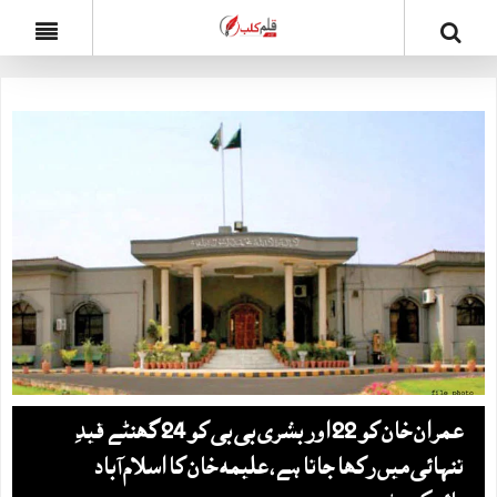
عمران خان کو 22 اور بشری بی بی کو 24 گھنٹے قیدِ
تنہائی میں رکھا جاتا ہے، علیمہ خان کا اسلام آباد