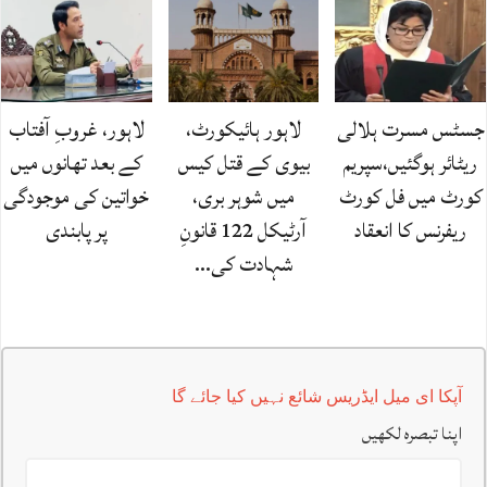
جسٹس مسرت ہلالی
لاہور ہائیکورٹ،
لاہور، غروبِ آفتاب
ریٹائر ہوگئیں،سپریم
بیوی کے قتل کیس
کے بعد تھانوں میں
کورٹ میں فل کورٹ
میں شوہر بری،
خواتین کی موجودگی
ریفرنس کا انعقاد
آرٹیکل 122 قانونِ
پر پابندی
شہادت کی…
آپکا ای میل ایڈریس شائع نہیں کیا جائے گا
اپنا تبصرہ لکھیں