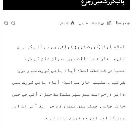
ہائیکورٹ میں رجوع
جرم و سزا
جون 27, 2026
0 تبصرے
37 مناظر
اسلام آباد(کورٹ نیوز ) بانی پی ٹی آئی کی بہن
علیمہ خان نے عدالت میں عمران خان کی قیدِ
تنہائی کے خلاف اسلام آباد ہائی کورٹ سے رجوع
کرلیا۔ علیمہ خان نے اسلام آباد ہائی کورٹ میں
دائر درخواست میں سپرنٹنڈنٹ جیل ، آئی جی جیل
خانہ جات ، چیئرمین نیب ، ڈی جی ایف آئی اے اور
پمز کے ایم ایس کو فریق بنایا ہے۔