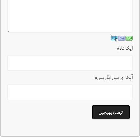
آپکا نام
*
آپکا ای میل ایڈریس
*