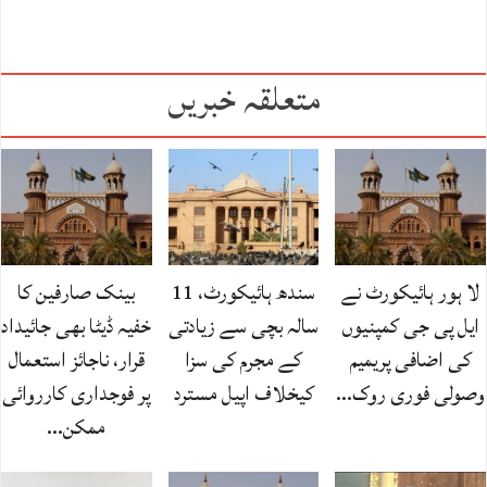
متعلقہ خبریں
لا ہور ہائیکورٹ نے
سندھ ہائیکورٹ، 11
بینک صارفین کا
ایل پی جی کمپنیوں
سالہ بچی سے زیادتی
خفیہ ڈیٹا بھی جائیداد
کی اضافی پریمیم
کے مجرم کی سزا
قرار، ناجائز استعمال
وصولی فوری روک…
کیخلاف اپیل مسترد
پر فوجداری کارروائی
ممکن…