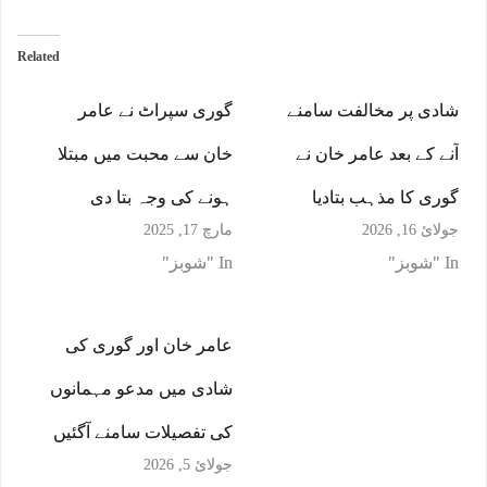
Related
شادی پر مخالفت سامنے
گوری سپراٹ نے عامر
آنے کے بعد عامر خان نے
خان سے محبت میں مبتلا
گوری کا مذہب بتادیا
ہونے کی وجہ بتا دی
جولائ 16, 2026
مارچ 17, 2025
In "شوبز"
In "شوبز"
عامر خان اور گوری کی
شادی میں مدعو مہمانوں
کی تفصیلات سامنے آگئیں
جولائ 5, 2026