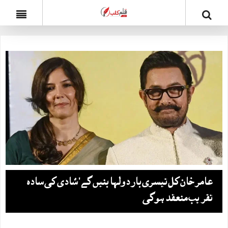
عامر خان کل تیسری بار دولہا بنیں گے‘ شادی کی سادہ
تقریب منعقد ہوگی