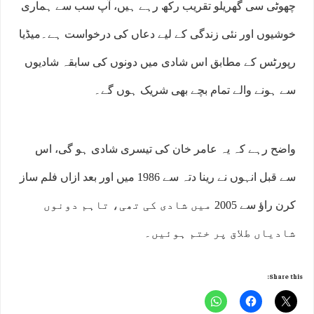
چھوٹی سی گھریلو تقریب رکھ رہے ہیں، آپ سب سے ہماری
خوشیوں اور نئی زندگی کے لیے دعاں کی درخواست ہے۔میڈیا
رپورٹس کے مطابق اس شادی میں دونوں کی سابقہ شادیوں
سے ہونے والے تمام بچے بھی شریک ہوں گے۔
واضح رہے کہ یہ عامر خان کی تیسری شادی ہو گی، اس
سے قبل انہوں نے رینا دتہ سے 1986 میں اور بعد ازاں فلم ساز
کرن راﺅ سے 2005 میں شادی کی تھی، تاہم دونوں
شادیاں طلاق پر ختم ہوئیں۔
Share this: