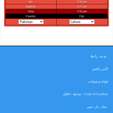
ہم سے رابطہ
کاپی رائٹس
قوائد و ضوابت
Code of Conduct – ضابطہ اخلاق
ہمارے بارے میں