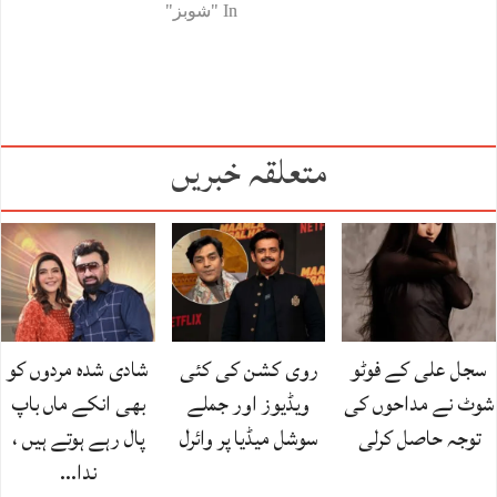
In "شوبز"
متعلقہ خبریں
سجل علی کے فوٹو
روی کشن کی کئی
شادی شدہ مردوں کو
شوٹ نے مداحوں کی
ویڈیوز اور جملے
بھی انکے ماں باپ
توجہ حاصل کرلی
سوشل میڈیا پر وائرل
پال رہے ہوتے ہیں ،
ندا…