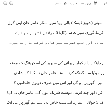
شوبز
جولائ 3, 2026
1 تبصرہ
37 مناظر
ممبئی (شوبز ڈیسک) بالی ووڈ سپر اسٹار عامر خان اپنی گرل
فرینڈ گوری سپراٹ سے(کل) 5 جولائی اتوار کو ایک
سادہ اور نجی تقریب میں شادی کرنے جا رہے ہیں۔
ہدایتکار راج کمار ہیرانی کی سیریز کی اسکریننگ کے موقع
پر میڈیا سے گفتگو کرتے ہوئے عامر خان نے کہا کہ شادی
میرے گھر پر ہو گی اور اس میں صرف دونوں خاندانوں کے
افراد اور چند قریبی دوست شریک ہوں گے۔عامر خان نے کہا
کہ 5 جولائی ہمارے لیے بہت خاص دن ہے، ہم گھر پر ہی ایک