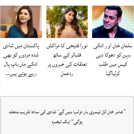
سلمان خان اور انکی
نورا فتیحی کا مراکش
پاکستان میں شادی
بہن کو دھوکا دہی
فٹبالر کے ساتھ
شدہ مردوں کو بھی
کیس میں طلب
تعلقات کی خبروں پر
انکے ماں باپ پال
کرلیاگیا
ردعمل
رہے ہوتے ہیں…
”
عامر خان کل تیسری بار دولہا بنیں گے‘ شادی کی سادہ تقریب منعقد
ہوگی
“ ایک تبصرہ