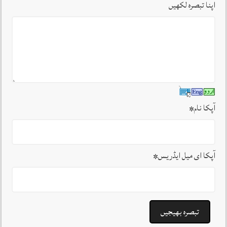
اپنا تبصرہ لکھیں
آپکا نام
*
آپکا ای میل ایڈریس
*