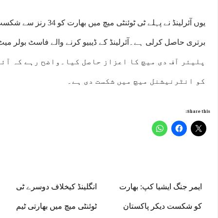
پلیئر آف دی میچ کا اعزاز حاصل کیا۔واضح رہے کہ آئ
کو انٹرنیشنل میچ میں شکست دی ہے۔
Share this:
ایمر جنگ ایشیا کپ: بھارت
انگلینڈ کیخلاف دوسرے ٹی
کو شکست دیکر پاکستان
ٹوئنٹی میچ میں بھارتی ٹیم