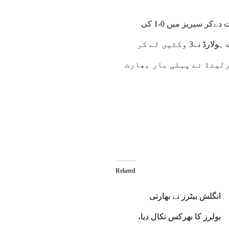
یوں آئرلینڈ نے پہلے ٹی ٹوئنٹی میچ میں بھارت کو 34 رنز سے شکست دےکر سیریز میں 0-1 کی
برتری حاصل کرلی ہے۔آئرلینڈ کے ڈیبیو کرنے والے فاسٹ بولر میٹ ہولارڈ نے3 وکٹیں لے کر
رلینڈ نے پہلی بار بھارت
Related
انگلش بیٹرز نے بھارتی
بولرز کا بھرکس نکال دیا،