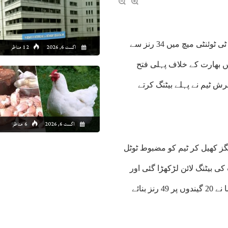
بیلفاسٹ(سپورٹس ڈیسک )آئرلینڈ نے عالمی چیمپئن بھارت کو پہلے ٹی ٹوئنٹی میچ میں 34 رنز سے
اگست 6, 2026
12 مناظر
ں بھارت کے خلاف پہلی فتح
میں آئرش ٹیم نے پہلے بیٹنگ کرتے
اگست 6, 2026
6 مناظر
لنی نے 49 رنز کی جارحانہ اننگز کھیل کر ٹیم کو مضبوط ٹوٹل
ارت کی بیٹنگ لائن لڑکھڑا گئی اور
پوری ٹیم 19 ویں اوور میں 148 رنز پر ڈھیر ہو گئی۔ ابھیشیک شرما نے 20 گیندوں پر 49 رنز بنائے