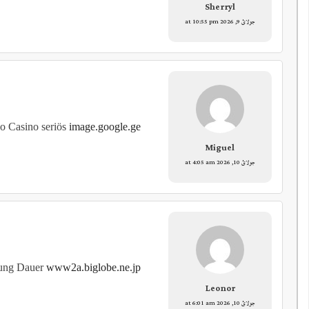
Sherryl
جولائ 9, 2026 at 10:55 pm
o Casino seriös
image.google.ge
Miguel
جولائ 10, 2026 at 4:05 am
lung Dauer
www2a.biglobe.ne.jp
Leonor
جولائ 10, 2026 at 6:01 am