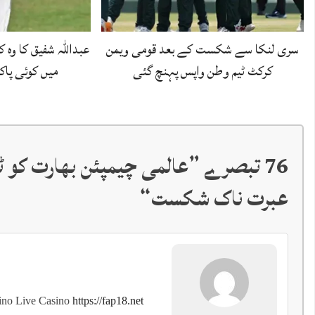
سری لنکا سے شکست کے بعد قومی ویمن
کرکٹ ٹیم وطن واپس پہنچ گئی
میں کوئی پاک
76 تبصرے ”
عالمی چیمپئن بھارت کو ٹی
عبرت ناک شکست
“
ino Live Casino
https://fap18.net