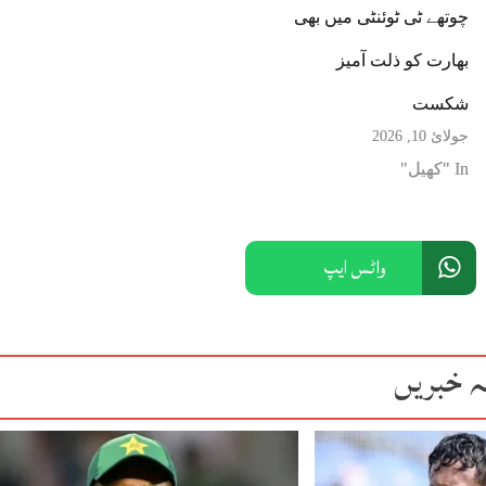
چوتھے ٹی ٹوئنٹی میں بھی
بھارت کو ذلت آمیز
شکست
جولائ 10, 2026
In "کھیل"
واٹس ایپ
ہ خبریں