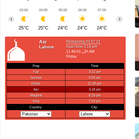
03:00
04:00
05:00
06:00
07:00
08:00
0
‹
›
25°C
25°C
24°C
24°C
24°C
26°C
2