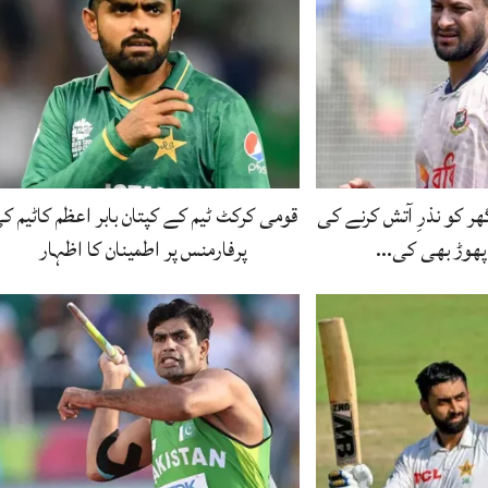
 کو نذرِ آتش کرنے کی
قومی کرکٹ ٹیم کے کپتان بابر اعظم کاٹیم ک
پھوڑ بھی کی…
پرفارمنس پر اطمینان کا اظہار