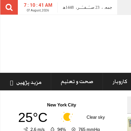
7 : 10 : 43 AM
جمعہ،
23
صــَــفــَــر،
1448ھ
07 August, 2026
کاروبار
صحت و تعلیم
مزید پڑھیں
New York City
25°C
Clear sky
2.6 m/s
94%
765
mmHg