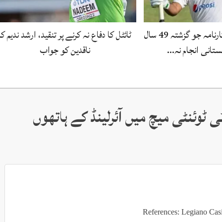
عبداللہ شفیق کا وہ کارنامہ جو گزشتہ 49 سال
ٹائٹل کا دفاع نہ کرنے پر تنقید، ارشد ندیم کا
ستانی انجام نہ…
ناقدین کو جواب
 ٹوئنٹی میچ میں آئرلینڈ کے ہاتھوں
References: Legiano Cas