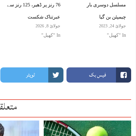
مسلسل دوسری بار
76 رنز پر ڈھیر، 125 رنز سے
چیمپئن بن گیا
عبرتناک شکست
جولائ 24, 2023
جولائ 8, 2026
In "کھیل"
In "کھیل"
فیس بک
ٹویٹر
متعلق