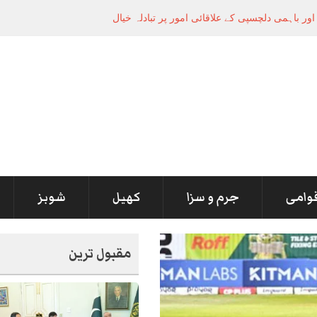
قوامی
جرم و سزا
کھیل
شوبز
مقبول ترین