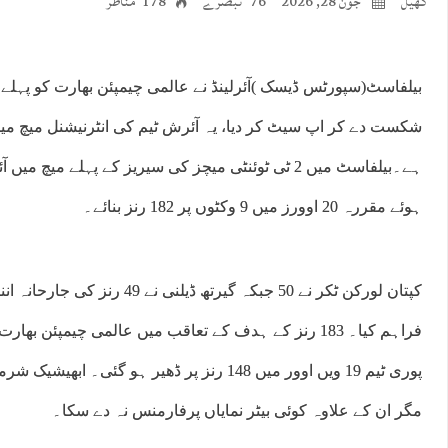
کھیل
جون 28, 2026
76 تبصرے
178 مناظر
شکست دے کر اپ سیٹ کر دیا، یہ آئرش ٹیم کی انٹرنیشنل میچ می
ہے۔بیلفاسٹ میں 2 ٹی ٹوئنٹی میچز کی سیریز کے پہلے میچ 
ہوئے مقررہ 20 اوورز میں 9 وکٹوں پر 182 رنز بنائے۔
کپتان لورکن ٹکر نے 50 جبکہ گیرتھ ڈی
فراہم کیا۔ 183 رنز کے ہدف کے تعاقب میں عالمی چیمپئن بھ
مگر ان کے علاوہ کوئی بیٹر نمایاں پرفارمنس نہ دے سکا۔