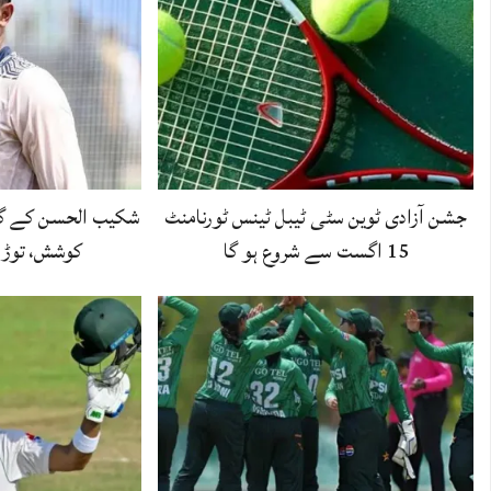
جشن آزادی ٹوین سٹی ٹیبل ٹینس ٹورنامنٹ
شکیب الحسن کے گھر
15 اگست سے شروع ہو گا
کوشش، توڑ 