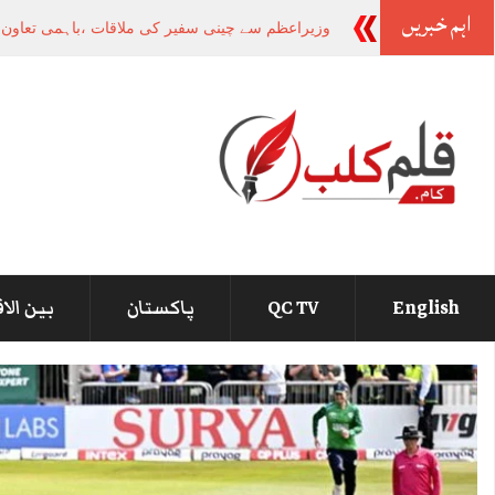
اہم خبریں
صوبوں کی تق
_
English
QC TV
پاکستان
بین الا