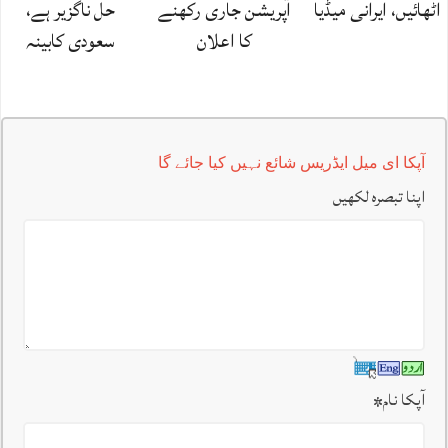
اٹھائیں، ایرانی میڈیا
آپریشن جاری رکھنے
حل ناگزیر ہے،
کا اعلان
سعودی کابینہ
آپکا ای میل ایڈریس شائع نہیں کیا جائے گا
اپنا تبصرہ لکھیں
آپکا نام
*