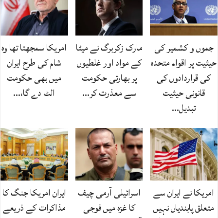
جموں و کشمیر کی
مارک زکربرگ نے میٹا
امریکا سمجھتا تھا وہ
حیثیت پر اقوام متحدہ
کے مواد اور غلطیوں
شام کی طرح ایران
کی قراردادوں کی
پر بھارتی حکومت
میں بھی حکومت
قانونی حیثیت
سے معذرت کر…
الٹ دے گا،…
تبدیل…
امریکا نے ایران سے
اسرائیلی آرمی چیف
ایران امریکا جنگ کا
متعلق پابندیاں نہیں
کا غزہ میں فوجی
مذاکرات کے ذریعے