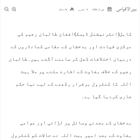
بین الاقوامی
جون 3, 2026
0 تبصرے
34 مناظر
کابل(انٹرنیشنل ڈیسک)افغان طالبان رجیم کی
مرکزی قیادت اور بدخشاں کے مقامی کمانڈروں کے
درمیان اختلافات کھل کر سامنے آگئے ہیں۔طالبان
رجیم کے خلاف بغاوت کے اشارے ملنے پر ملا ہبت
اللہ کا کنٹرول برقرار رکھنے کے لیے نیا حکم
جاری کردیا گیا ہے۔
بدخشاں کے معدنی وسائل پر لڑائی اور عوامی
بغاوت کے بعد امیر ہبت اللہ نے حالات کو کنٹرول