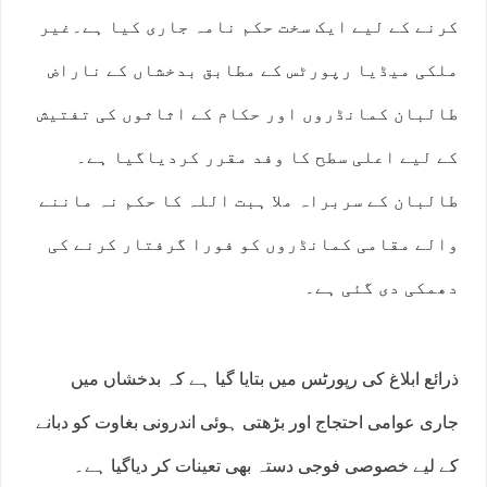
کرنے کے لیے ایک سخت حکم نامہ جاری کیا ہے۔غیر
ملکی میڈیا رپورٹس کے مطابق بدخشاں کے ناراض
طالبان کمانڈروں اور حکام کے اثاثوں کی تفتیش
کے لیے اعلی سطح کا وفد مقرر کردیاگیا ہے۔
طالبان کے سربراہ ملا ہبت اللہ کا حکم نہ ماننے
والے مقامی کمانڈروں کو فورا گرفتار کرنے کی
دھمکی دی گئی ہے۔
ذرائع ابلاغ کی رپورٹس میں بتایا گیا ہے کہ بدخشاں میں
جاری عوامی احتجاج اور بڑھتی ہوئی اندرونی بغاوت کو دبانے
کے لیے خصوصی فوجی دستہ بھی تعینات کر دیاگیا ہے۔