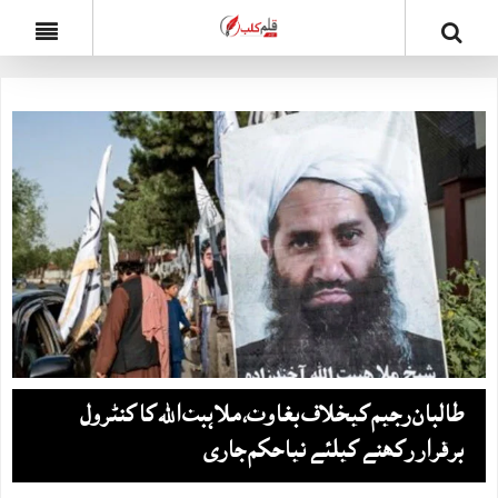
طالبان رجیم کیخلاف بغاوت، ملا ہبت اللہ کا کنٹرول
برقرار رکھنے کیلئے نیاحکم جاری