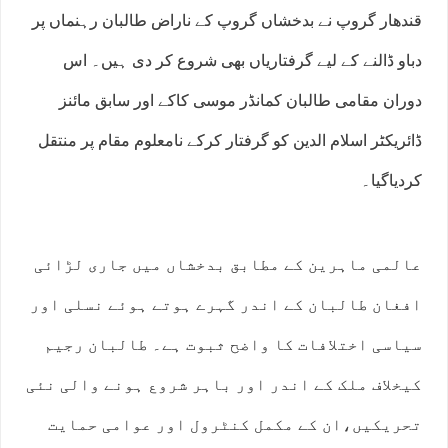
قندھار گروپ نے بدخشاں گروپ کے ناراض طالبان رہنماں پر
دباو ڈالنے کے لیے گرفتاریاں بھی شروع کر دی ہیں۔ اس
دوران مقامی طالبان کمانڈر موسی کاکے اور سابق مائنز
ڈائریکٹر اسلام الدین کو گرفتار کرکے نامعلوم مقام پر منتقل
کردیاگیا۔
عالمی ماہرین کے مطابق بدخشاں میں جاری لڑائی
افغان طالبان کے اندر گہرے ہوتے ہوئے نسلی اور
سیاسی اختلافات کا واضح ثبوت ہے۔ طالبان رجیم
کیخلاف ملک کے اندر اور باہر شروع ہونے والی نئی
تحریکیں،ان کے مکمل کنٹرول اور عوامی حمایت