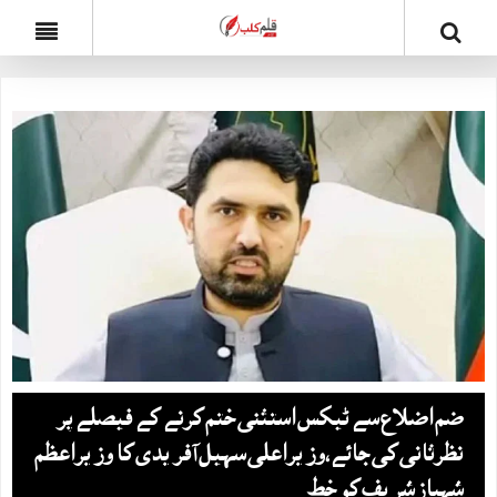
ضم اضلاع سے ٹیکس استثنی ختم کرنے کے فیصلے پر
نظرثانی کی جائے،وزیراعلی سہیل آفریدی کا وزیراعظم
شہباز شریف کو خط