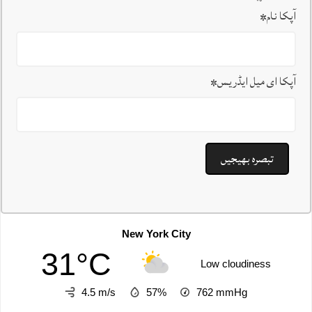
آپکا نام
*
آپکا ای میل ایڈریس
*
New York City
31°C
Low cloudiness
4.5 m/s
57%
762
mmHg