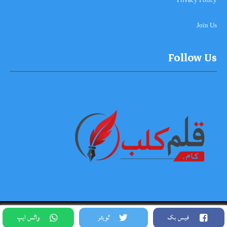
Join Us
Follow Us
Copyright © 2026-2027, Qalam Club All Rights Reserved. Theme
فیس بک
ٹویٹر
واٹس ایپ
Designed By Siddique Meo #03334456813