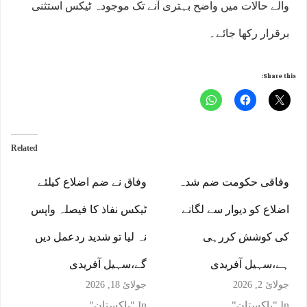
والے حالات میں واضح بہتری آنے تک موجودہ ٹیکس استثنی
برقرار رکھا جائے۔
Share this:
Related
وفاقی حکومت ضم شدہ
وفاق نے ضم اضلاع کیلئے
اضلاع کو دیوار سے لگانے
ٹیکس نفاذ کا فیصلہ واپس
کی کوشش کررہی
نہ لیا تو شدید ردعمل دیں
ہے،سہیل آفریدی
گے،سہیل آفریدی
جولائ 2, 2026
جولائ 18, 2026
In "پاکستان"
In "پاکستان"