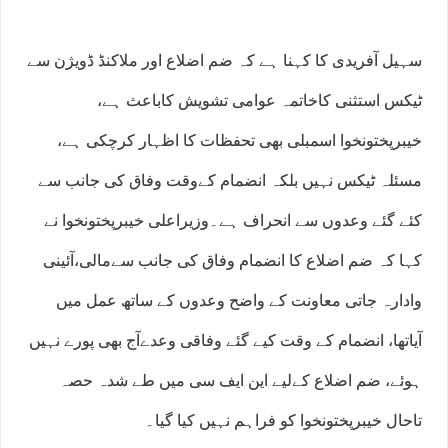
سہیل آفریدی کا کہنا ہے کہ ضم اضلاع اور ملاکنڈ ڈویژن سے
ٹیکس استثنی کاخاتمہ عوامی تشویش کاباعث ہے،
خیبرپختونخوا اسمبلی بھی تحفظات کا اظہار کرچکی ہے،
مسئلہ ٹیکس نہیں بلکہ انضمام کےوقت وفاق کی جانب سے
کئے گئے وعدوں سے انحراف ہے۔وزیراعلی خیبرپختونخوا نے
کہا کہ ضم اضلاع کا انضمام وفاق کی جانب سےمالی،آئینی
وادارہ جاتی معاونت کے واضح وعدوں کے ساتھ عمل میں
آیاتھا، انضمام کے وقت کیے گئے وفاقی وعدےآج بھی پورے نہیں
ہوئے، ضم اضلاع کےلیے این ایف سی میں طے شدہ حصہ
تاحال خیبرپختونخوا کو فراہم نہیں کیا گیا۔