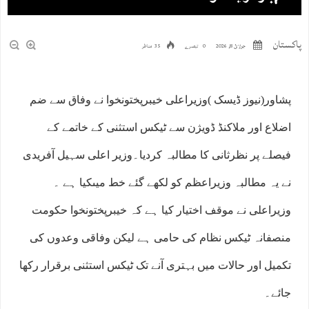
پاکستان
جولائ 8, 2026
0 تبصرے
35 مناظر
پشاور(نیوز ڈیسک )وزیراعلی خیبرپختونخوا نے وفاق سے ضم
اضلاع اور ملاکنڈ ڈویژن سے ٹیکس استثنی کے خاتمے کے
فیصلے پر نظرثانی کا مطالبہ کردیا۔وزیر اعلی سہیل آفریدی
نے یہ مطالبہ وزیراعظم کو لکھے گئے خط میںکیا ہے ۔
وزیراعلی نے موقف اختیار کیا ہے کہ خیبرپختونخوا حکومت
منصفانہ ٹیکس نظام کی حامی ہے لیکن وفاقی وعدوں کی
تکمیل اور حالات میں بہتری آنے تک ٹیکس استثنی برقرار رکھا
جائے۔