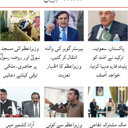
پاکستان، سعودیہ،
بیرسٹر گوہر کی والدہ
وزیراعظم کی مسجد
ترکیہ نے امّت کو
انتقال کر گئیں،
نبویۖ اور روضہ رسولۖ
پلیٹ فارم مہیا کردیا،
وزیراعظم کا اظہار
پر حاضری، ملکی
خواجہ آصف
تعزیت
ترقی کیلئے دعائیں
مکہ مشترکہ دفاعی
وزیراعظم سے کوئی
آزاد کشمیر میں