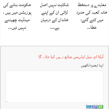
معاہدے پر دستخظ
شکایت نہیں اصل
حکومت بنانے کی
خانہ کعبہ کی حدود
لڑائی ان کے اپنے
پوزیشن میں ہیں ،
میں کئے گئے:
خاندان کے درمیان
مینڈیٹ چھیننے
عطا…
ہے،…
نہیں دیں…
آپکا ای میل ایڈریس شائع نہیں کیا جائے گا
اپنا تبصرہ لکھیں