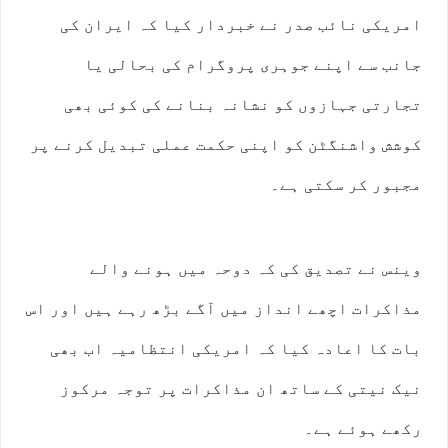
امریکی نائب صدر نے خبردار کیا کہ ایران کی
جانب سے اپنے جوہری پروگرام کی بحالی یا
تجارتی جہازوں کو نشانہ بنانے کی کوئی بھی
کوشش واشنگٹن کو اپنی حکمت عملی تبدیل کرنے پر
مجبور کر سکتی ہے۔
وینس نے تصدیق کی کہ دوحہ میں ہونے والے
مذاکرات اچھے انداز میں آگے بڑھ رہے ہیں اور اس
بات کا اعادہ کیا کہ امریکی انتظامیہ اب بھی
نیک نیتی کے ساتھ ان مذاکرات پر توجہ مرکوز
رکھے ہوئے ہے۔