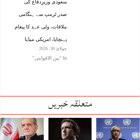
سعودی وزیرِدفاع کی
صدر ٹرمپ سے ہنگامی
ملاقات، ولی عہد کا پیغام
پہنچایا، امریکی میڈیا
جولائ 30, 2026
In "بین الاقوامی"
متعلقہ خبریں