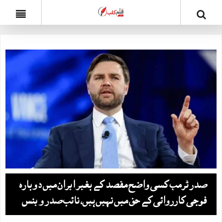
صدر ٹرمپ کسی واضح مقصد کے بغیر ایران میں دوبارہ
فوجی کارروائی کے حق میں نہیں ہیں، نائب صدر وینس