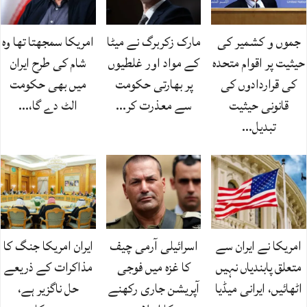
جموں و کشمیر کی
مارک زکربرگ نے میٹا
امریکا سمجھتا تھا وہ
حیثیت پر اقوام متحدہ
کے مواد اور غلطیوں
شام کی طرح ایران
کی قراردادوں کی
پر بھارتی حکومت
میں بھی حکومت
قانونی حیثیت
سے معذرت کر…
الٹ دے گا،…
تبدیل…
امریکا نے ایران سے
اسرائیلی آرمی چیف
ایران امریکا جنگ کا
متعلق پابندیاں نہیں
کا غزہ میں فوجی
مذاکرات کے ذریعے
اٹھائیں، ایرانی میڈیا
آپریشن جاری رکھنے
حل ناگزیر ہے،