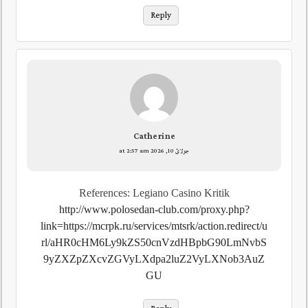
Reply
Catherine
جولائ 10, 2026 at 2:57 am
References: Legiano Casino Kritik
http://www.polosedan-club.com/proxy.php?
link=https://mcrpk.ru/services/mtsrk/action.redirect/u
rl/aHR0cHM6Ly9kZS50cnVzdHBpbG90LmNvbS
9yZXZpZXcvZGVyLXdpa2luZ2VyLXNob3AuZ
GU