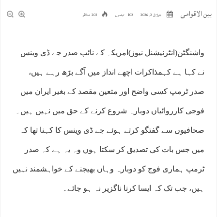
بین الاقوامی
جولائ 2, 2026
102 تبصرے
203 مناظر
واشنگٹن(انٹرنیشنل نیوز)امریکہ کے نائب صدر جے ڈی وینس
نے کہا ہے کہمذاکرات اچھے انداز میں آگے بڑھ رہے ہیں،
صدر ٹرمپ کسی واضح اور متعین مقصد کے بغیر ایران میں
فوجی کارروائیاں دوبارہ شروع کرنے کے حق میں نہیں ہیں۔
صحافیوں سے گفتگو کرتے ہوئے جے ڈی وینس کا کہنا تھا کہ
میں جس بات کی تصدیق کر سکتا ہوں وہ یہ ہے کہ صدر
ٹرمپ ہماری فوج کو دوبارہ وہاں بھیجنے کے خواہشمند نہیں
ہیں، جب تک کہ ایسا کرنا ناگزیر نہ ہو جائے۔