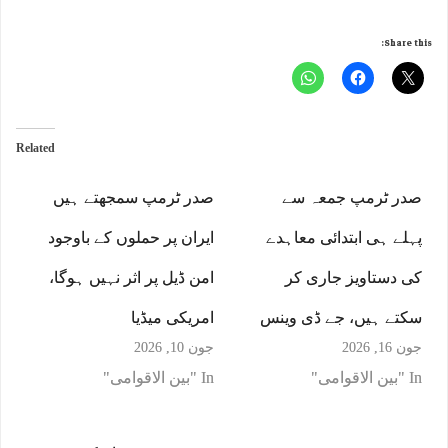
Share this:
Related
صدر ٹرمپ جمعہ سے
صدر ٹرمپ سمجھتے ہیں
پہلے ہی ابتدائی معاہدے
ایران پر حملوں کے باوجود
کی دستاویز جاری کر
امن ڈیل پر اثر نہیں ہوگا،
سکتے ہیں، جے ڈی وینس
امریکی میڈیا
جون 16, 2026
جون 10, 2026
In "بین الاقوامی"
In "بین الاقوامی"