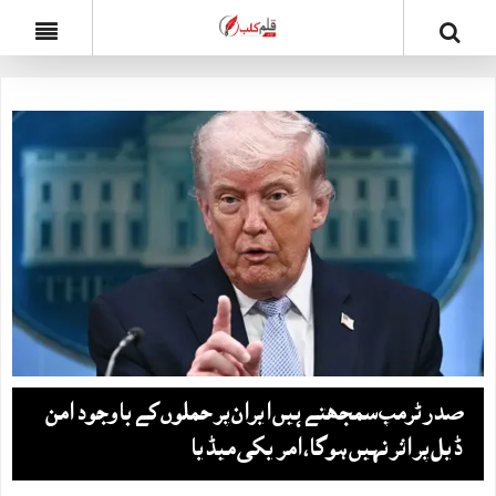
صدر ٹرمپ سمجھتے ہیں ایران پر حملوں کے باوجود امن
ڈیل پر اثر نہیں ہوگا، امریکی میڈیا