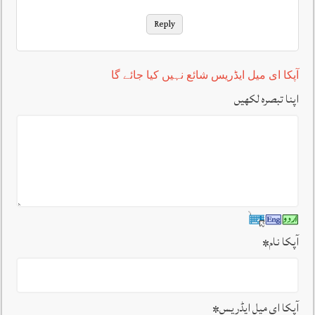
Reply
آپکا ای میل ایڈریس شائع نہیں کیا جائے گا
اپنا تبصرہ لکھیں
آپکا نام
*
آپکا ای میل ایڈریس
*