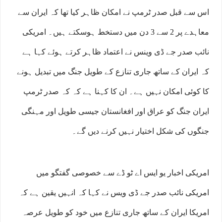
اس سے قبل صدر ٹرمپ نے امکان ظاہر کیا تھا کہ ایران سے
معاہدے پر 2 سے 3 دن میں دستخط ہوسکتے ہیں۔ امریکی
نائب صدر جے ڈی وینس نے اعتماد ظاہر کرتے ہوئے کہا ہے
کہ ایران کے ساتھ جاری تنازع کے طویل جنگ میں تبدیل ہونے
کا کوئی امکان نہیں ہے۔ ان کا کہنا ہے کہ کہ صدر ٹرمپ
ایران جنگ کو عراق اور افغانستان جیسی طویل اور مہنگی
جنگوں کی شکل اختیار نہیں کرنے دیں گے۔
امریکی اخبار یو ایس اے ٹو ڈے سے خصوصی گفتگو میں
امریکی نائب صدر جے ڈی ویس نے کہا کہ انہیں یقین ہے کہ
امریکا ایران کے ساتھ جاری تنازع میں خود کو طویل عرصہ