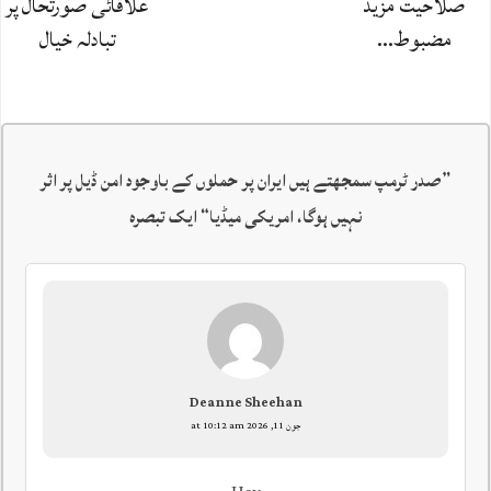
صلاحیت مزید
علاقائی صورتحال پر
مضبوط…
تبادلہ خیال
”
صدر ٹرمپ سمجھتے ہیں ایران پر حملوں کے باوجود امن ڈیل پر اثر
نہیں ہوگا، امریکی میڈیا
“ ایک تبصرہ
Deanne Sheehan
جون 11, 2026 at 10:12 am