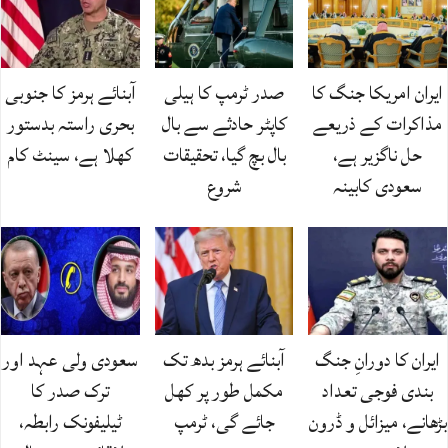
ایران امریکا جنگ کا
صدر ٹرمپ کا ہیلی
آبنائے ہرمز کا جنوبی
مذاکرات کے ذریعے
کاپٹر حادثے سے بال
بحری راستہ بدستور
حل ناگزیر ہے،
بال بچ گیا، تحقیقات
کھلا ہے، سینٹ کام
سعودی کابینہ
شروع
ایران کا دورانِ جنگ
آبنائے ہرمز بدھ تک
سعودی ولی عہد اور
بندی فوجی تعداد
مکمل طور پر کھل
ترک صدر کا
بڑھانے، میزائل و ڈرون
جائے گی، ٹرمپ
ٹیلیفونک رابطہ،