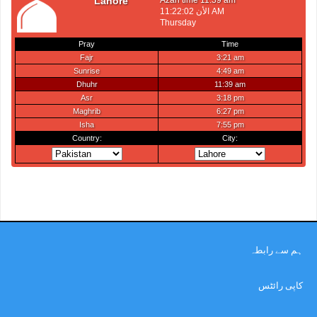
ہم سے رابطہ
کاپی رائٹس