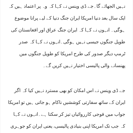
نہیں الجھائے گا۔جے ڈی وینس نے کہا کہ وہ پر اعتماد ہیں کہ
ایک سال بعد دنیا امریکا ایران جنگ دنیا کے لیے پرانا موضوع
ہوگی۔ انہوں نے کہا کہ ایران جنگ عراق اور افغانستان کی
طویل جنگوں جیسی نہیں ہوگی۔انہوں نے کہا کہ صدر
ٹرمپ دیگر صدور کی طرح امریکا کو طویل جنگوں میں
پھنسانے والی پالیسی اختیار نہیں کریں گے۔
جے ڈی وینس نے اس امکان کو بھی مسترد نہیں کیا کہ اگر
ایران کے ساتھ سفارتی کوششیں ناکام ہو جاتی ہیں تو امریکا
جواب میں فوجی کارروائیاں تیز کر سکتا ہے۔انہوں نے کہا
کہ جب تک امریکا اپنی بنیادی پالیسی، یعنی ایران کو جوہری