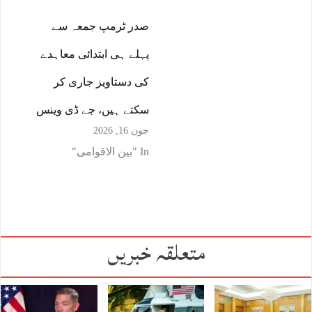
صدر ٹرمپ جمعہ سے
پہلے ہی ابتدائی معاہدے
کی دستاویز جاری کر
سکتے ہیں، جے ڈی وینس
جون 16, 2026
In "بین الاقوامی"
متعلقہ خبریں