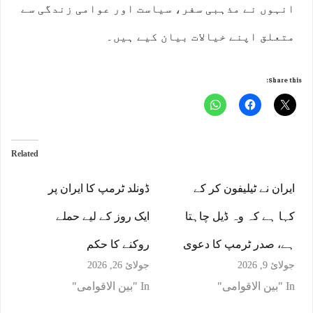
انہوں نے مذہبی سفر، سیاست اور عوامی زندگی سے
متعلق اپنے خیالات بیان کیے ہیں۔
Share this:
Related
ایران نے ٹیلیفون کر کے
ڈونلد ٹرمپ کا ایران پر
کہا ہے کہ وہ ڈیل چاہتا
ایک روز کے لیے حملے
ہے، صدر ٹرمپ کا دعوی
روکنے کا حکم
جولائ 9, 2026
جولائ 26, 2026
In "بین الاقوامی"
In "بین الاقوامی"