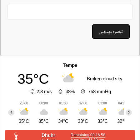
Tempe
35°C
Broken cloud sky
2.8 m/s
38%
758
mmHg
23:00
00:00
01:00
02:00
03:00
04:00
0
‹
›
35°C
35°C
34°C
33°C
33°C
32°C
3