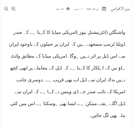
بین الاقوامی
جون 10, 2026
1 تبصرہ
20 مناظر
واشنگٹن (انٹرنیشنل نیوز )امریکی میڈیا کا کہنا ہے کہ صدر
ڈونلڈ ٹرمپ سمجھتے ہیں کہ ایران پر حملوں کے باوجود ایران
سے امن ڈیل پر اثر نہیں ہوگا۔امریکی میڈیا کے مطابق وائٹ
ہاﺅ س کے اہلکار کا کہنا ہے کہ ڈیل کے معاملے پر ابھی کچھ
نہیں بدلا، ایران سے ڈیل اب بھی قریب ہے۔دوسری جانب
امریکا کے نائب صدر جے ڈی وینس نے کہا ہے کہ ایران سے
ڈیل اگلے ہفتے ممکن ہے، ایسا بھی ہوسکتا ہے اس میں کئی
ماہ بھی لگ جائیں۔