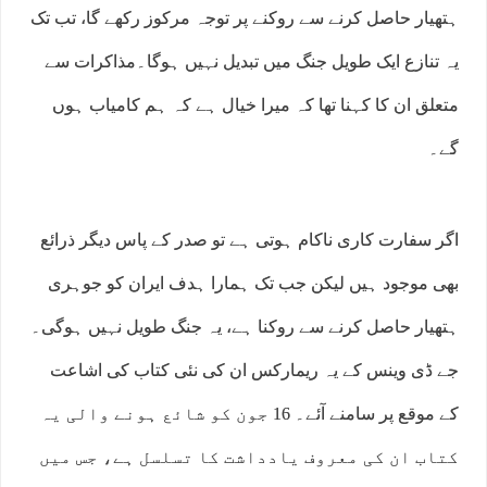
ہتھیار حاصل کرنے سے روکنے پر توجہ مرکوز رکھے گا، تب تک
یہ تنازع ایک طویل جنگ میں تبدیل نہیں ہوگا۔مذاکرات سے
متعلق ان کا کہنا تھا کہ میرا خیال ہے کہ ہم کامیاب ہوں
گے۔
اگر سفارت کاری ناکام ہوتی ہے تو صدر کے پاس دیگر ذرائع
بھی موجود ہیں لیکن جب تک ہمارا ہدف ایران کو جوہری
ہتھیار حاصل کرنے سے روکنا ہے، یہ جنگ طویل نہیں ہوگی۔
جے ڈی وینس کے یہ ریمارکس ان کی نئی کتاب کی اشاعت
کے موقع پر سامنے آئے۔ 16 جون کو شائع ہونے والی یہ
کتاب ان کی معروف یادداشت کا تسلسل ہے، جس میں