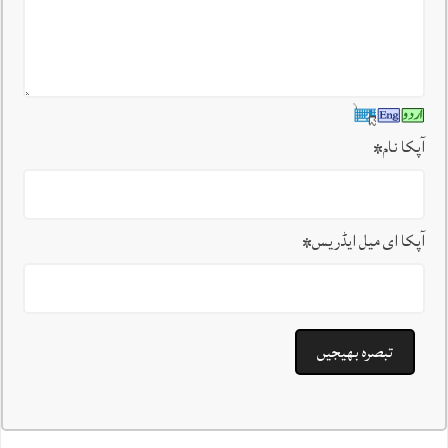
آپکا نام
*
آپکا ای میل ایڈریس
*