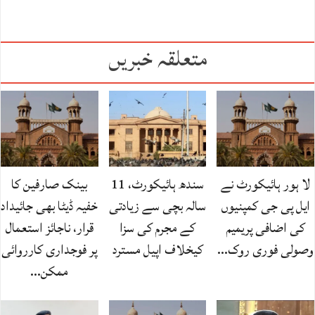
متعلقہ خبریں
لا ہور ہائیکورٹ نے
سندھ ہائیکورٹ، 11
بینک صارفین کا
ایل پی جی کمپنیوں
سالہ بچی سے زیادتی
خفیہ ڈیٹا بھی جائیداد
کی اضافی پریمیم
کے مجرم کی سزا
قرار، ناجائز استعمال
وصولی فوری روک…
کیخلاف اپیل مسترد
پر فوجداری کارروائی
ممکن…