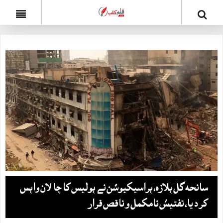
سانحہ گل پلازہ، پراسیکیوشن نے پولیس کا چالان واپس
کر دیا، تفتیش نامکمل و ناقص قرار