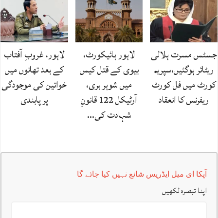
جسٹس مسرت ہلالی
لاہور ہائیکورٹ،
لاہور، غروبِ آفتاب
ریٹائر ہوگئیں،سپریم
بیوی کے قتل کیس
کے بعد تھانوں میں
کورٹ میں فل کورٹ
میں شوہر بری،
خواتین کی موجودگی
ریفرنس کا انعقاد
آرٹیکل 122 قانونِ
پر پابندی
شہادت کی…
آپکا ای میل ایڈریس شائع نہیں کیا جائے گا
اپنا تبصرہ لکھیں