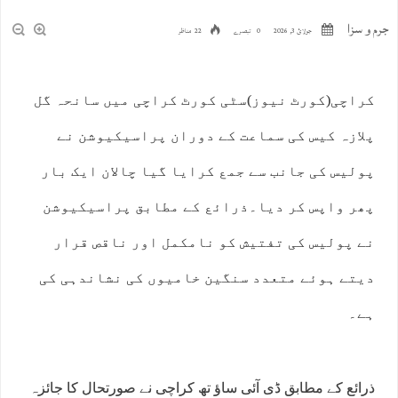
جرم و سزا
جولائ 3, 2026
0 تبصرے
22 مناظر
کراچی(کورٹ نیوز)سٹی کورٹ کراچی میں سانحہ گل
پلازہ کیس کی سماعت کے دوران پراسیکیوشن نے
پولیس کی جانب سے جمع کرایا گیا چالان ایک بار
پھر واپس کر دیا۔ذرائع کے مطابق پراسیکیوشن
نے پولیس کی تفتیش کو نامکمل اور ناقص قرار
دیتے ہوئے متعدد سنگین خامیوں کی نشاندہی کی
ہے۔
ذرائع کے مطابق ڈی آئی ساﺅ تھ کراچی نے صورتحال کا جائزہ