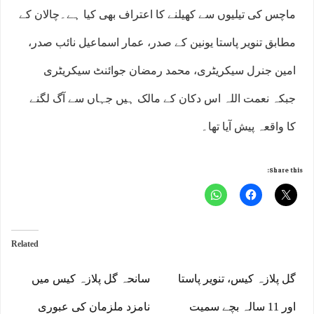
ماچس کی تیلیوں سے کھیلنے کا اعتراف بھی کیا ہے۔چالان کے
مطابق تنویر پاستا یونین کے صدر، عمار اسماعیل نائب صدر،
امین جنرل سیکریٹری، محمد رمضان جوائنٹ سیکریٹری
جبکہ نعمت اللہ اس دکان کے مالک ہیں جہاں سے آگ لگنے
کا واقعہ پیش آیا تھا۔
Share this:
Related
گل پلازہ کیس، تنویر پاستا
سانحہ گل پلازہ کیس میں
اور 11 سالہ بچے سمیت
نامزد ملزمان کی عبوری