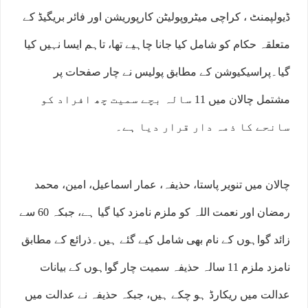
ڈیولپمنٹ ، کراچی میٹروپولیٹن کارپوریشن اور فائر بریگیڈ کے
متعلقہ حکام کو شامل کیا جانا چاہیے تھا، تاہم ایسا نہیں کیا
گیا۔پراسیکیوشن کے مطابق پولیس نے چار صفحات پر
مشتمل چالان میں 11 سالہ بچے سمیت چھ افراد کو
سانحے کا ذمہ دار قرار دیا ہے۔
چالان میں تنویر پاستا، حذیفہ، عمار اسماعیل، امین، محمد
رمضان اور نعمت اللہ کو ملزم نامزد کیا گیا ہے، جبکہ 60 سے
زائد گواہوں کے نام بھی شامل کیے گئے ہیں۔ذرائع کے مطابق
نامزد ملزم 11 سالہ حذیفہ سمیت چار گواہوں کے بیانات
عدالت میں ریکارڈ ہو چکے ہیں، جبکہ حذیفہ نے عدالت میں