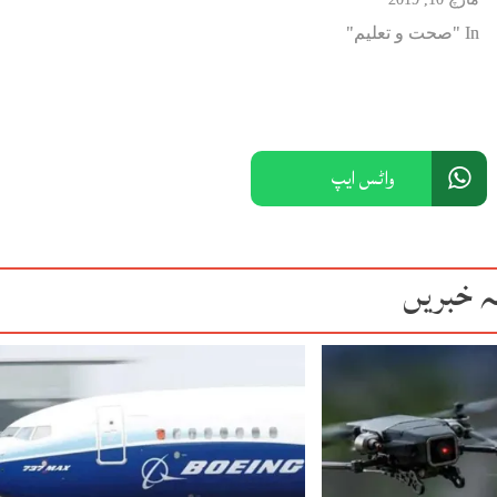
In "صحت و تعلیم"
واٹس ایپ
ہ خبریں