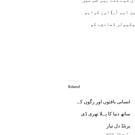
 کیے گئے ہیں جس میں
 ایم آر) اور کرایو
یکیولر ڈھانچے کو
Related
انسانی بافتوں اور رگوں کے
ساتھ دنیا کا پہلا تھری ڈی
پرنٹڈ دل تیار
مارچ 10, 2019