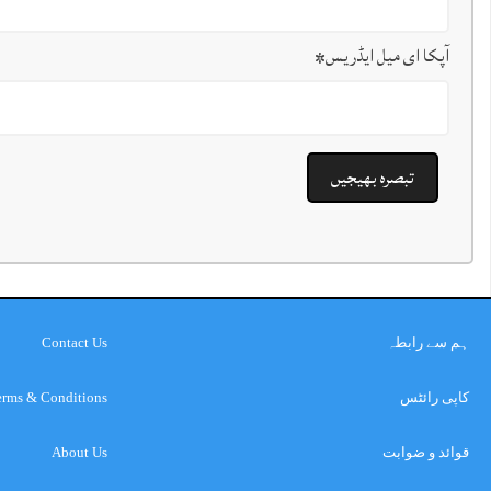
آپکا ای میل ایڈریس
*
ہم سے رابطہ
Contact Us
کاپی رائٹس
erms & Conditions
قوائد و ضوابت
About Us