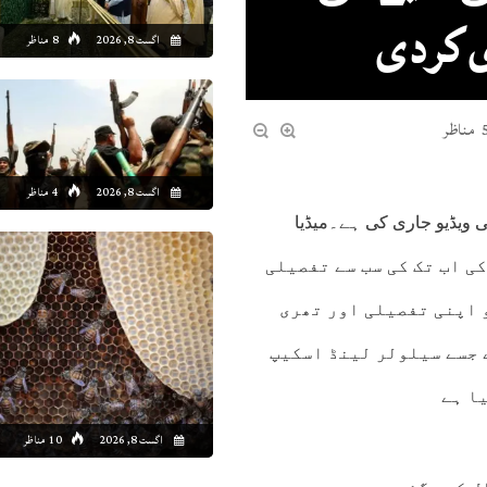
 کردی
اگست 8, 2026
8 مناظر
ظر
اگست 8, 2026
4 مناظر
ی ویڈیو جاری کی ہے۔میڈیا
ٹس کے مطابق سائنس دانوں نے انسانی خلیے (eukaryotic cell) کی اب تک کی سب سے تفصیلی
 اپنی تفصیلی اور تھری
 جسے سیلولر لینڈ اسکیپ
ا ہے
اگست 8, 2026
10 مناظر