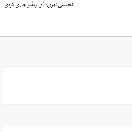
تفصیلی تھری-ڈی ویڈیو جاری کردی