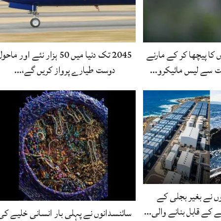
کا پیچھا کر کے مارنے
2045 تک دنیا میں 50 ہزار نئے اور ماحو
نت سے لیس مائیکرو…
دوست طیارے پرواز کریں گے،…
ں نے بغیر بجلی کے
ے کے قابل بنانے والی…
سائنسدانوں نے پہلی بار انسانی خلیے کی