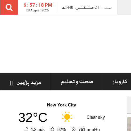
6 : 57 : 19 PM
ہفتہ،
24
صــَــفــَــر،
1448ھ
08 August, 2026
کاروبار
صحت و تعلیم
مزید پڑھیں
New York City
32°C
Clear sky
4.2 m/s
52%
761
mmHg