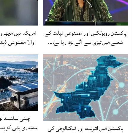
پاکستان روبوٹکس اور مصنوعی ذہانت کے
امریکہ میں مچھروں 
شعبے میں تیزی سے آگے بڑھ رہا ہے،…
والا مصنوعی ذہا
چینی سائنسدانو
سمندری پانی کو پین
پاکستان میں انٹرنیٹ اور ٹیکنالوجی کی