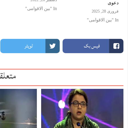
دعوی
In "بین الاقوامی"
فروری 28, 2025
In "بین الاقوامی"
فیس بک
ٹویٹر
متعلق