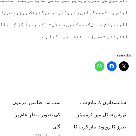
۔اس سیل کی تھڑی-ویڈیو میں کافی جدید طریقے استعمال
ایکس رے ٹوموگرافی، نیوکلیئر میگنیٹک ریزوننس (این
الیکٹران مائیکروسکوپی سے ڈیٹا کو یکجا کر کے مال
انتہائی تفصیل سے نقشہ دیا گیا ہے۔
Share this:
سائنسدانوں کا مائع سے
سب سے طاقتور فرعون
ٹھوس شکل میں ٹرمینیٹر
کی تصویر منظرِ عام پر آ
طرز کا روبوٹ تیار کرنے کا
گئی
دسمبر 26, 2022