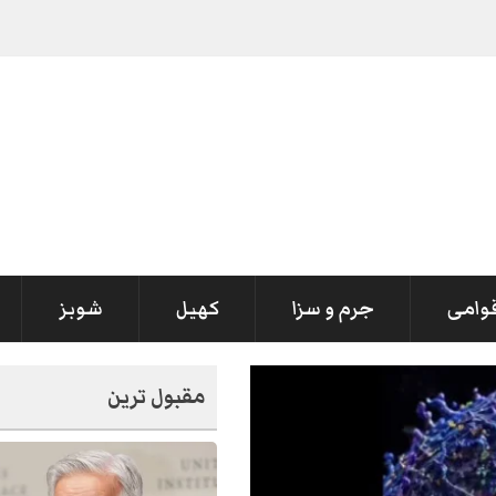
قوامی
جرم و سزا
کھیل
شوبز
مقبول ترین