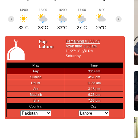
14:00
15:00
16:00
17:00
18:00
19:00
2
‹
›
32°C
33°C
33°C
27°C
25°C
26°C
2