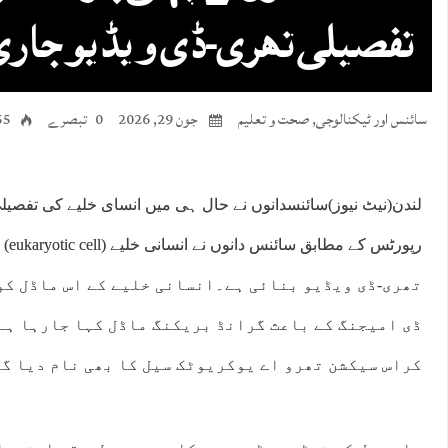
تفصیلی تھری-ڈی ویڈیو جاری
سائنس اور ٹیکنالوجی
,
صحت و تعلیم
جون 29, 2026
0 تبصرے
55 منا
لندن(نیٹ نیوز)سائنسدانوں نے حال ہی میں انسای خلیے کی تفصیل
رپور
تھری-ڈی ویڈیو بنائی ہے۔انسانی خلیے کے اس ماڈل کو
ڈی امیجنگ کے باعث گرانڈ بریکنگ ماڈل کہا جارہا ہے
کراس سیکشن تھرو اے یوکریوٹک سیل کا بھی نام دیا گی