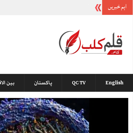
اہم خبریں
بیرسٹر گوہر کی والدہ انتقال کر گ
-
English
QC TV
پاکستان
بین الا