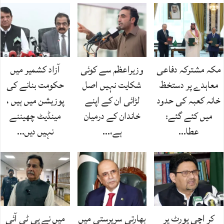
مکہ مشترکہ دفاعی
وزیراعظم سے کوئی
آزاد کشمیر میں
معاہدے پر دستخظ
شکایت نہیں اصل
حکومت بنانے کی
خانہ کعبہ کی حدود
لڑائی ان کے اپنے
پوزیشن میں ہیں ،
میں کئے گئے:
خاندان کے درمیان
مینڈیٹ چھیننے
عطا…
ہے،…
نہیں دیں…
کر اچی پورٹ پر
بھارتی سرپرستی میں
میں نے پی ٹی آئی