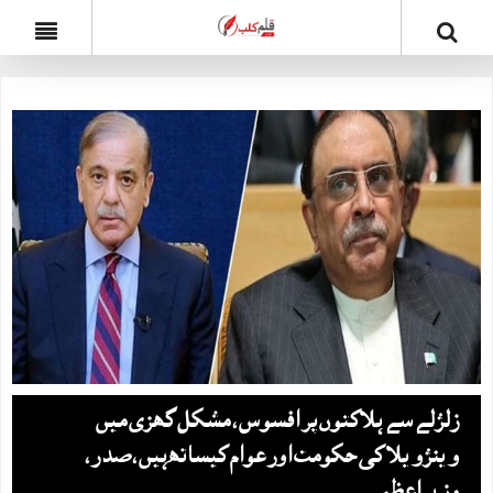
زلزلے سے ہلاکتوں پر افسوس ، مشکل گھڑی میں
وینزویلا کی حکومت اور عوام کیساتھ ہیں ، صدر ،