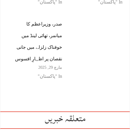
In "پاکستان"
In "پاکستان"
صدر، وزیراعظم کا
میانمر، تھائی لینڈ میں
خوفناک زلزلے میں جانی
نقصان پر اظہارِ افسوس
مارچ 29, 2025
In "پاکستان"
متعلقہ خبریں