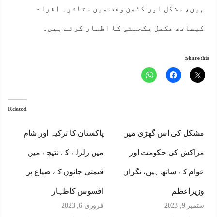
ہیں، مشکل اور کٹھن وقت میں متاثرہ افراد
کیساتھ مکمل یکجہتی کا اظہار کرتے ہیں۔
Share this:
Related
مشکل کی اس گھڑی میں
پاکستان کا ترکیہ اور شام
مراکش کی حکومت اور
میں زلزلے کے نتیجے میں
عوام کے ساتھ ہیں، نگراں
قیمتی جانوں کے ضیاع پر
وزیراعظم
افسوس کاظہار
ستمبر 9, 2023
فروری 6, 2023