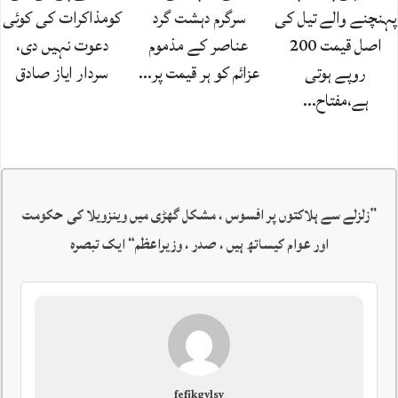
پہنچنے والے تیل کی
سرگرم دہشت گرد
کومذاکرات کی کوئی
اصل قیمت 200
عناصر کے مذموم
دعوت نہیں دی،
روپے ہوتی
عزائم کو ہر قیمت پر…
سردار ایاز صادق
ہے،مفتاح…
”
زلزلے سے ہلاکتوں پر افسوس ، مشکل گھڑی میں وینزویلا کی حکومت
اور عوام کیساتھ ہیں ، صدر ، وزیراعظم
“ ایک تبصرہ
fefjkgvlsy