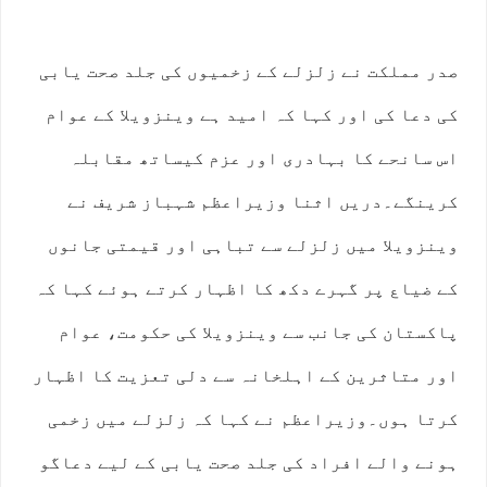
صدر مملکت نے زلزلے کے زخمیوں کی جلد صحت یابی
کی دعا کی اور کہا کہ امید ہے وینزویلا کے عوام
اس سانحے کا بہادری اور عزم کیساتھ مقابلہ
کرینگے۔دریں اثنا وزیراعظم شہباز شریف نے
وینزویلا میں زلزلے سے تباہی اور قیمتی جانوں
کے ضیاع پر گہرے دکھ کا اظہار کرتے ہوئے کہا کہ
پاکستان کی جانب سے وینزویلا کی حکومت، عوام
اور متاثرین کے اہلخانہ سے دلی تعزیت کا اظہار
کرتا ہوں۔وزیراعظم نے کہا کہ زلزلے میں زخمی
ہونے والے افراد کی جلد صحت یابی کے لیے دعاگو