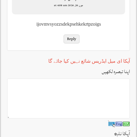
جون 26, 2026 at 4:08 am
ijovmvsyozzsdekpsehkekrtpzoigs
Reply
آپکا ای میل ایڈریس شائع نہیں کیا جائے گا
اپنا تبصرہ لکھیں
آپکا نام
*