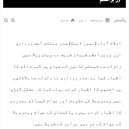
وزیراعظم
پاکستان
جون 25, 2026
1 تبصرہ
53 مناظر
اسلام آباد (نیوز ڈیسک) صدر مملکت آصف زرداری
اور وزیراعظم شہباز شریف نے وینزویلا میں
زلزلے سے قیمتی جانوں کے ضیاع پر گہرے دکھ کا
اظہار کیا ہے۔صدر زرداری نے زلزلے سے ہلاکتوں
پر افسوس کا اظہار کرتے ہوئے کہا کہ مشکل گھڑی
میں وینزویلا کی حکومت اور عوام کیساتھ ہمدردی
کا اظہار کرتے ہیں، پاکستان کے عوام وینزویلا
کے عوام کے غم میں برابر کے شریک ہیں۔